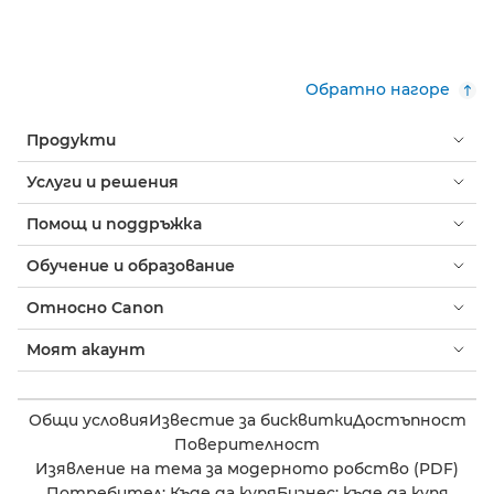
Обратно нагоре
Продукти
Услуги и решения
Помощ и поддръжка
Обучение и образование
Относно Canon
Моят акаунт
Общи условия
Известие за бисквитки
Достъпност
Поверителност
Изявление на тема за модерното робство (PDF)
Потребител: Къде да купя
Бизнес: къде да купя