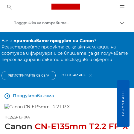
Canon Logo, back to ho
Поддръжка на потребителски продукти
Прев
Canon
Вече
притежавате продукт на Canon
?
Регистрирайте продукта си за актуализации на
софтуера и фърмуера и се впишете, за да получавате
персонализирани съвети и ексклузивни оферти
ОТХВЪРЛЯНЕ
РЕГИСТРИРАЙТЕ СЕ СЕГА
ПРОУЧВАНЕ
Продуктова гама

ПОДДРЪЖКА
Canon
CN-E135mm T2.2 FP X