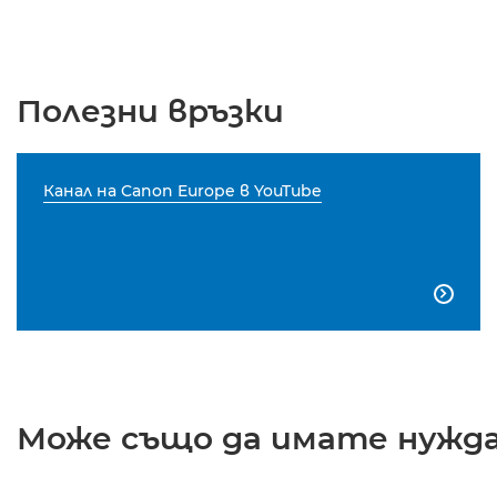
Полезни връзки
Канал на Canon Europe в YouTube

Може също да имате нужда 