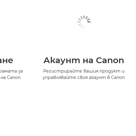
ане
Акаунт на Canon
рамата за
Регистрирайте вашия продукт и
 на Canon
управлявайте своя акаунт в Canon