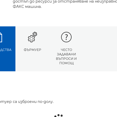
достъп до ресурси за отстраняване на неизправн
ФАКС машина.
ДСТВА
ФЪРМУЕР
ЧЕСТО
ЗАДАВАНИ
ВЪПРОСИ И
ПОМОЩ
туер са изброени по-долу.