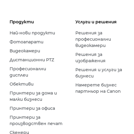
Продукти
Услуги и решения
Най-нови продукти
Решения за
професионални
Фотоапарати
видеокамери
Видеокамери
Решения за
Дистанционни PTZ
изображения
Професионални
Решения и услуги за
дисплеи
бизнеси
Обективи
Намерете бизнес
партньор на Canon
Принтери за дома и
малки бизнеси
Принтери за офиса
Принтери за
производствен печат
Скенери