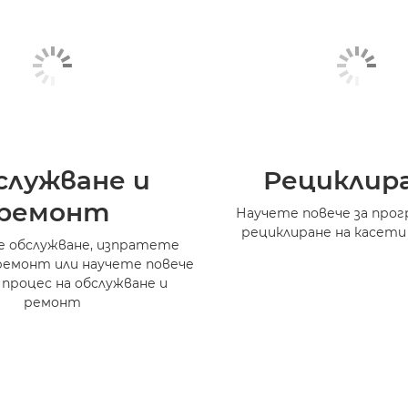
служване и
Рециклир
ремонт
Научете повече за прог
рециклиране на касети
 обслужване, изпратете
ремонт или научете повече
 процес на обслужване и
ремонт