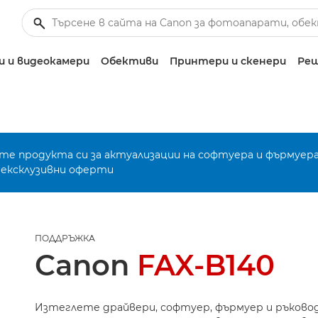
 и видеокамери
Обективи
Принтери и скенери
Реш
е продукта си за актуализации на софтуера и фърмуера
 ексклузивни оферти
ПОДДРЪЖКА
Canon
FAX-B140
Изтеглете драйвери, софтуер, фърмуер и ръково