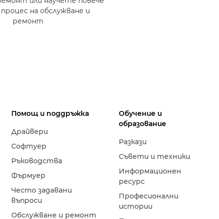
ремонт или научете повече
 процес на обслужване и
ремонт
Помощ и поддръжка
Обучение и
образование
Драйвери
Разкази
Софтуер
Съвети и техники
Ръководства
Информационен
Фърмуер
ресурс
Често задавани
Професионални
въпроси
истории
Обслужване и ремонт