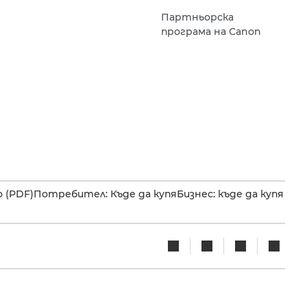
Партньорска
програма на Canon
 (PDF)
Потребител: Къде да купя
Бизнес: къде да купя