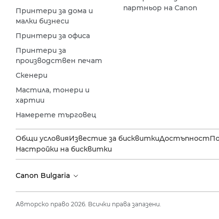
партньор на Canon
Принтери за дома и
малки бизнеси
Принтери за офиса
Принтери за
производствен печат
Скенери
Мастила, тонери и
хартии
Намерете търговец
Общи условия
Известие за бисквитки
Достъпност
П
Настройки на бисквитки
Canon Bulgaria
Авторско право 2026. Всички права запазени.