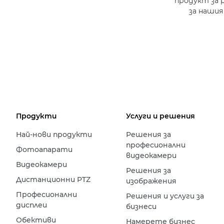
продукт за 
за нашия
Продукти
Услуги и решения
Най-нови продукти
Решения за
професионални
Фотоапарати
видеокамери
Видеокамери
Решения за
Дистанционни PTZ
изображения
Професионални
Решения и услуги за
дисплеи
бизнеси
Обективи
Намерете бизнес