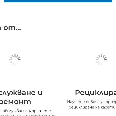
от...
служване и
Рециклир
ремонт
Научете повече за прог
рециклиране на касети
 обслужване, изпратете