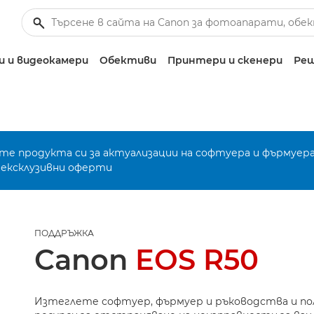
 и видеокамери
Обективи
Принтери и скенери
Реш
е продукта си за актуализации на софтуера и фърмуера
 ексклузивни оферти
ПОДДРЪЖКА
Canon
EOS R50
Изтеглете софтуер, фърмуер и ръководства и п