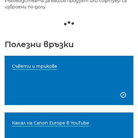
Ръководствата за вашия продукт или софтуер са
изброени по-долу.
Полезни връзки
Съвети и трикове

Канал на Canon Europe в YouTube