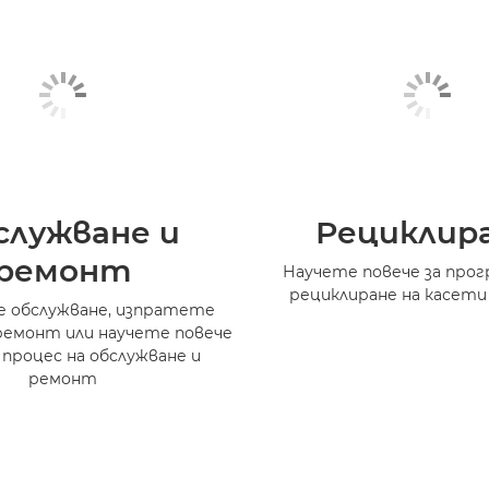
служване и
Рециклир
ремонт
Научете повече за прог
рециклиране на касети
 обслужване, изпратете
ремонт или научете повече
 процес на обслужване и
ремонт