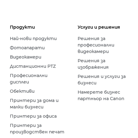
Продукти
Услуги и решения
Най-нови продукти
Решения за
професионални
Фотоапарати
видеокамери
Видеокамери
Решения за
Дистанционни PTZ
изображения
Професионални
Решения и услуги за
дисплеи
бизнеси
Обективи
Намерете бизнес
партньор на Canon
Принтери за дома и
малки бизнеси
Принтери за офиса
Принтери за
производствен печат