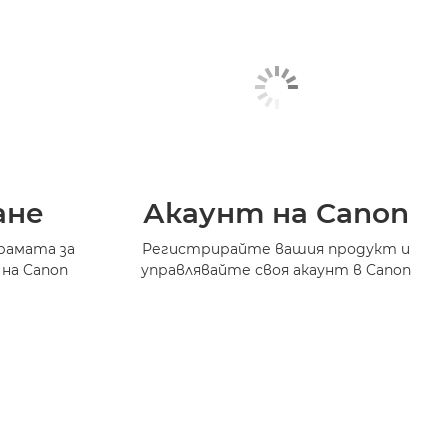
ане
Акаунт на Canon
рамата за
Регистрирайте вашия продукт и
 на Canon
управлявайте своя акаунт в Canon