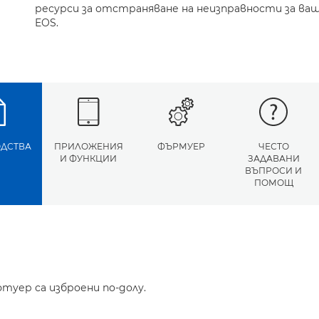
ресурси за отстраняване на неизправности за ва
EOS.
ДСТВА
ПРИЛОЖЕНИЯ
ФЪРМУЕР
ЧЕСТО
И ФУНКЦИИ
ЗАДАВАНИ
ВЪПРОСИ И
ПОМОЩ
туер са изброени по-долу.