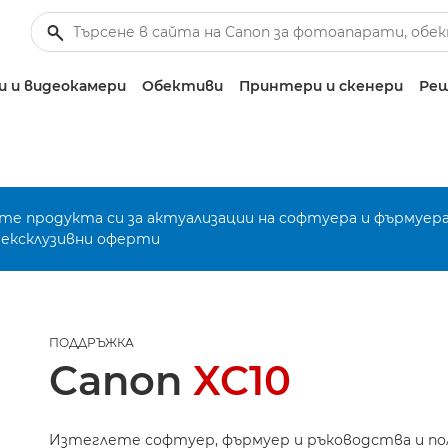
 и видеокамери
Обективи
Принтери и скенери
Реш
е продукта си за актуализации на софтуера и фърмуера
 ексклузивни оферти
ПОДДРЪЖКА
Canon
XC10
Изтеглете софтуер, фърмуер и ръководства и п