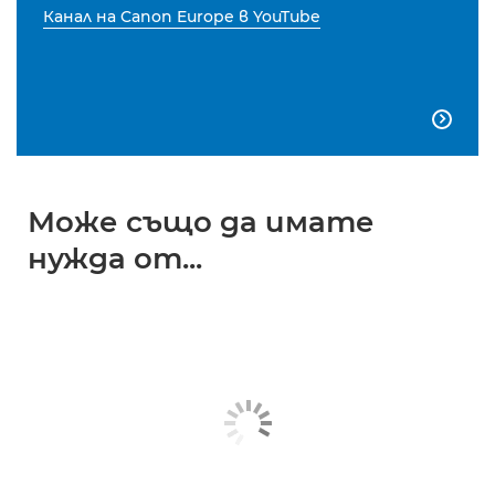
Канал на Canon Europe в YouTube

Може също да имате
нужда от...