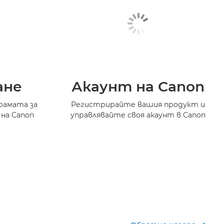
ане
Акаунт на Canon
рамата за
Регистрирайте вашия продукт и
 на Canon
управлявайте своя акаунт в Canon