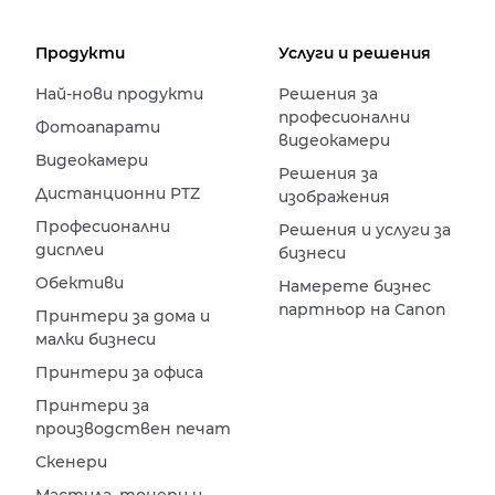
Продукти
Услуги и решения
Най-нови продукти
Решения за
професионални
Фотоапарати
видеокамери
Видеокамери
Решения за
Дистанционни PTZ
изображения
Професионални
Решения и услуги за
дисплеи
бизнеси
Обективи
Намерете бизнес
партньор на Canon
Принтери за дома и
малки бизнеси
Принтери за офиса
Принтери за
производствен печат
Скенери