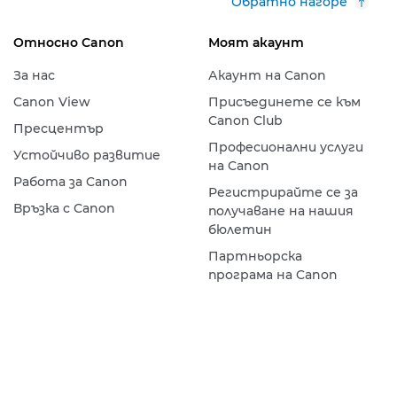
Обратно нагоре
Относно Canon
Моят акаунт
За нас
Акаунт на Canon
Canon View
Присъединете се към
Canon Club
Пресцентър
Професионални услуги
Устойчиво развитие
на Canon
Работа за Canon
Регистрирайте се за
Връзка с Canon
получаване на нашия
бюлетин
Партньорска
програма на Canon