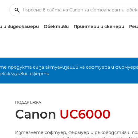
 и видеокамери
Обективи
Принтери и скенери
Реш
е продукта си за актуализации на софтуера и фърмуера
 ексклузивни оферти
ПОДДРЪЖКА
Canon
UC6000
Изтеглете софтуер, фърмуер и ръководства и п