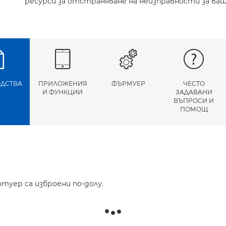
ресурси за отстраняване на неизправности за ва
ДСТВА
ПРИЛОЖЕНИЯ
ФЪРМУЕР
ЧЕСТО
И ФУНКЦИИ
ЗАДАВАНИ
ВЪПРОСИ И
ПОМОЩ
туер са изброени по-долу.