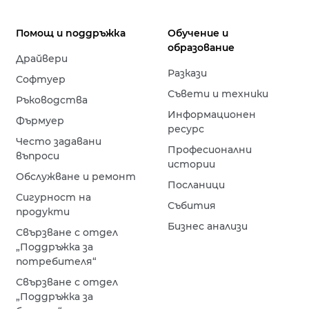
Помощ и поддръжка
Обучение и
образование
Драйвери
Разкази
Софтуер
Съвети и техники
Ръководства
Информационен
Фърмуер
ресурс
Често задавани
Професионални
въпроси
истории
Обслужване и ремонт
Посланици
Сигурност на
Събития
продукти
Бизнес анализи
Свързване с отдел
„Поддръжка за
потребителя“
Свързване с отдел
„Поддръжка за