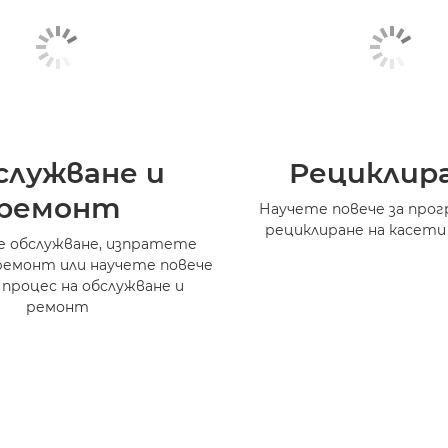
служване и
Рециклир
ремонт
Научете повече за прог
рециклиране на касети
 обслужване, изпратете
ремонт или научете повече
 процес на обслужване и
ремонт