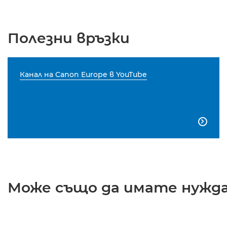
Полезни връзки
Канал на Canon Europe в YouTube

Може също да имате нужда 