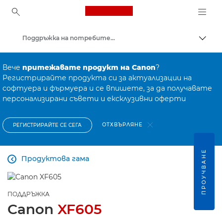
Canon Logo, back to ho
Поддръжка на потребителски продукти
Прев
Canon
Вече
притежавате продукт на Canon
?
Регистрирайте продукта си за актуализации на
софтуера и фърмуера и се впишете, за да получавате
персонализирани съвети и ексклузивни оферти
ОТХВЪРЛЯНЕ
РЕГИСТРИРАЙТЕ СЕ СЕГА
ПРОУЧВАНЕ
Продуктова гама

ПОДДРЪЖКА
Canon
XF605