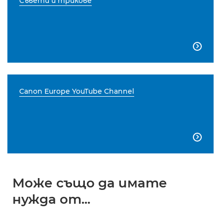
Съвети и трикове

Canon Europe YouTube Channel

Може също да имате
нужда от...