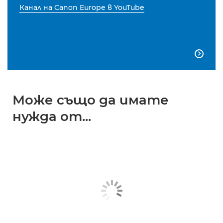
Канал на Canon Europe в YouTube

Може също да имате
нужда от...