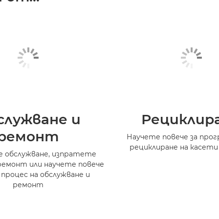
служване и
Рециклир
ремонт
Научете повече за прог
рециклиране на касети
 обслужване, изпратете
ремонт или научете повече
 процес на обслужване и
ремонт