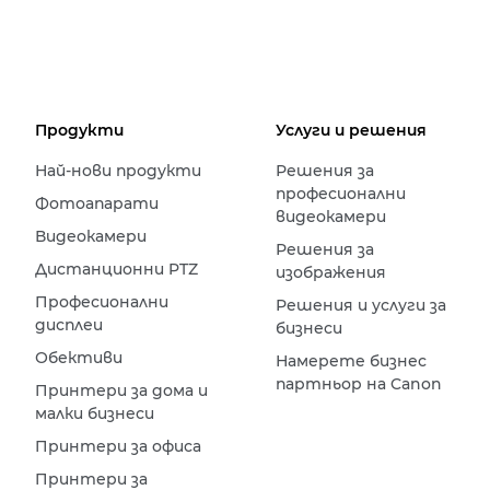
Продукти
Услуги и решения
Най-нови продукти
Решения за
професионални
Фотоапарати
видеокамери
Видеокамери
Решения за
Дистанционни PTZ
изображения
Професионални
Решения и услуги за
дисплеи
бизнеси
Обективи
Намерете бизнес
партньор на Canon
Принтери за дома и
малки бизнеси
Принтери за офиса
Принтери за