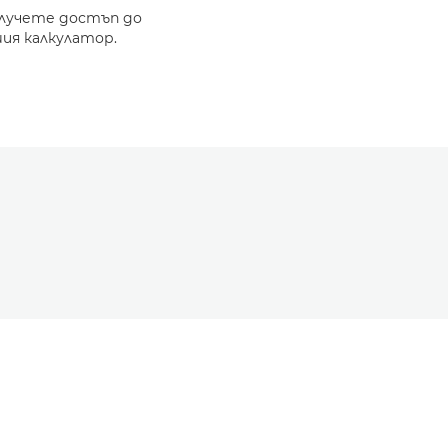
олучете достъп до
ия калкулатор.