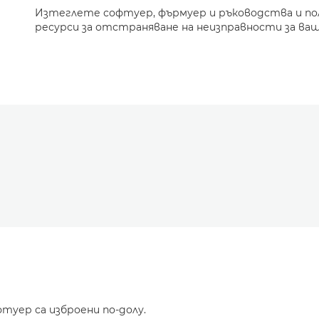
Изтеглете софтуер, фърмуер и ръководства и п
ресурси за отстраняване на неизправности за ваш
туер са изброени по-долу.