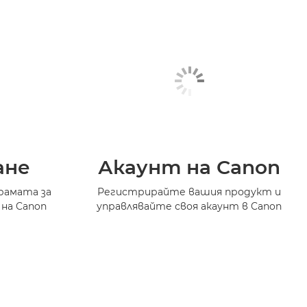
ане
Акаунт на Canon
рамата за
Регистрирайте вашия продукт и
 на Canon
управлявайте своя акаунт в Canon