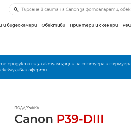
 и видеокамери
Обективи
Принтери и скенери
Реш
е продукта си за актуализации на софтуера и фърмуера
 ексклузивни оферти
ПОДДРЪЖКА
Canon
P39-DIII