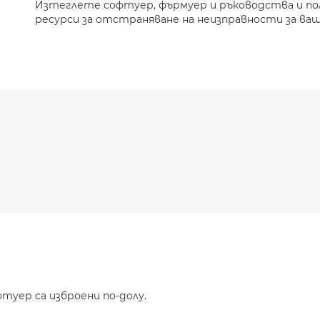
Изтеглете софтуер, фърмуер и ръководства и п
ресурси за отстраняване на неизправности за ваш
туер са изброени по-долу.