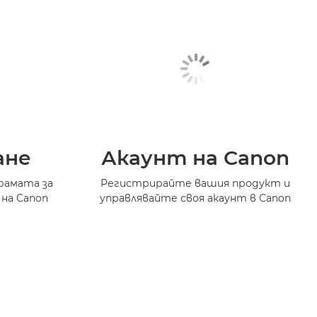
ане
Акаунт на Canon
рамата за
Регистрирайте вашия продукт и
 на Canon
управлявайте своя акаунт в Canon