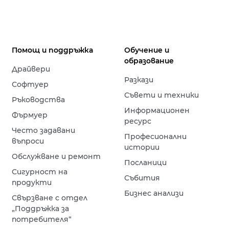
Помощ и поддръжка
Обучение и
образование
Драйвери
Разкази
Софтуер
Съвети и техники
Ръководства
Информационен
Фърмуер
ресурс
Често задавани
Професионални
въпроси
истории
Обслужване и ремонт
Посланици
Сигурност на
Събития
продукти
Бизнес анализи
Свързване с отдел
„Поддръжка за
потребителя“