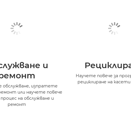
служване и
Рециклир
ремонт
Научете повече за прог
рециклиране на касети
 обслужване, изпратете
ремонт или научете повече
 процес на обслужване и
ремонт