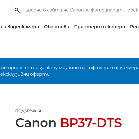
 и видеокамери
Обективи
Принтери и скенери
Реш
е продукта си за актуализации на софтуера и фърмуера
 ексклузивни оферти
ПОДДРЪЖКА
Canon
BP37-DTS