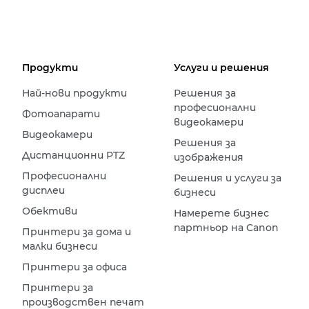
Продукти
Услуги и решения
Най-нови продукти
Решения за
професионални
Фотоапарати
видеокамери
Видеокамери
Решения за
Дистанционни PTZ
изображения
Професионални
Решения и услуги за
дисплеи
бизнеси
Обективи
Намерете бизнес
партньор на Canon
Принтери за дома и
малки бизнеси
Принтери за офиса
Принтери за
производствен печат