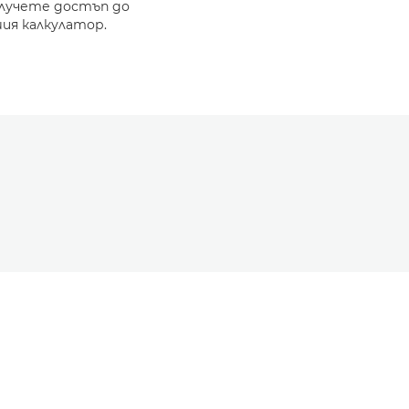
олучете достъп до
ия калкулатор.