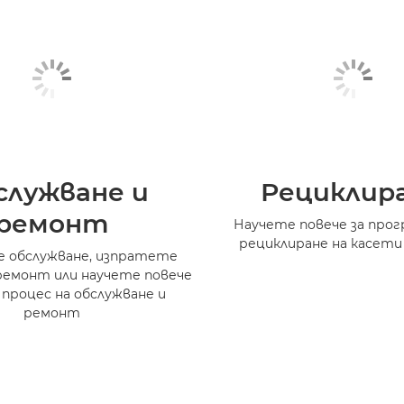
служване и
Рециклир
ремонт
Научете повече за прог
рециклиране на касети
 обслужване, изпратете
ремонт или научете повече
 процес на обслужване и
ремонт