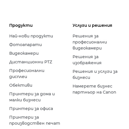
Продукти
Услуги и решения
Най-нови продукти
Решения за
професионални
Фотоапарати
видеокамери
Видеокамери
Решения за
Дистанционни PTZ
изображения
Професионални
Решения и услуги за
дисплеи
бизнеси
Обективи
Намерете бизнес
партньор на Canon
Принтери за дома и
малки бизнеси
Принтери за офиса
Принтери за
производствен печат