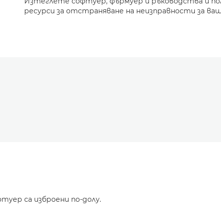
Изтеглете софтуер, фърмуер и ръководства и п
ресурси за отстраняване на неизправности за ваш
туер са изброени по-долу.