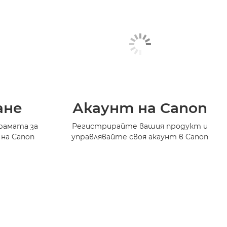
ане
Акаунт на Canon
рамата за
Регистрирайте вашия продукт и
 на Canon
управлявайте своя акаунт в Canon