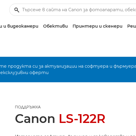
 и видеокамери
Обективи
Принтери и скенери
Реш
е продукта си за актуализации на софтуера и фърмуера
 ексклузивни оферти
ПОДДРЪЖКА
Canon
LS-122R