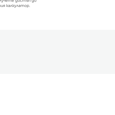
олучете достъп до
ия калкулатор.