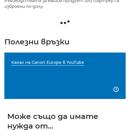
Ръководствата за вашия продукт или софтуер са
изброени по-долу.
Полезни връзки
Канал на Canon Europe в YouTube

Може също да имате
нужда от...