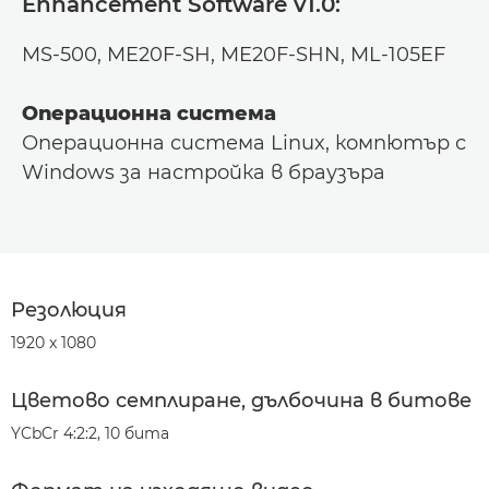
Enhancement Software v1.0:
MS-500, ME20F-SH, ME20F-SHN, ML-105EF
Операционна система
Операционна система Linux, компютър с
Windows за настройка в браузъра
Резолюция
1920 x 1080
Цветово семплиране, дълбочина в битове
YCbCr 4:2:2, 10 бита