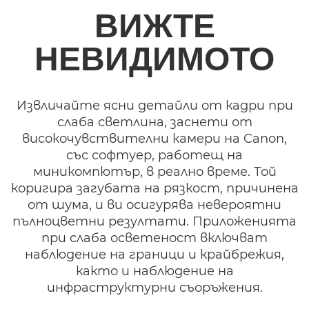
ПРЕДИМСТВА
ВИЖТЕ
СЪВМЕСТИМОСТ
НЕВИДИМОТО
ПОДДРЪЖКА
Извличайте ясни детайли от кадри при
слаба светлина, заснети от
високочувствителни камери на Canon,
със софтуер, работещ на
миникомпютър, в реално време. Той
коригира загубата на рязкост, причинена
от шума, и ви осигурява невероятни
пълноцветни резултати. Приложенията
при слаба осветеност включват
наблюдение на граници и крайбрежия,
както и наблюдение на
инфраструктурни съоръжения.