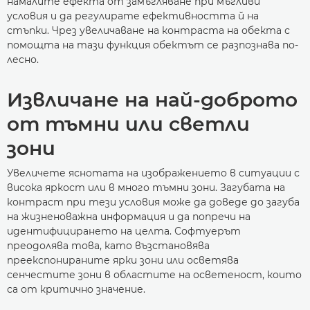
намалите ефекта от замъгляване при мъгливи
условия и да регулирате ефективността й на
стъпки. Чрез увеличаване на контраста на обекта с
помощта на тази функция обектът се разпознава по-
лесно.
Извличане на най-доброто
от тъмни или светли
зони
Увеличете яснотата на изображението в ситуации с
висока яркост или в много тъмни зони. Загубата на
контраст при тези условия може да доведе до загуба
на жизненоважна информация и да попречи на
идентифицирането на целта. Софтуерът
преодолява това, като възстановява
преекспонираните ярки зони или осветява
сенчестите зони в областите на осветеност, които
са от критично значение.