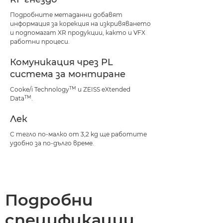
Подробните метаданни добавят
информация за корекция на изкривяването
и подпомагат XR продукции, както и VFX
работни процеси.
Комуникация чрез PL
система за монтиране
TM
Cooke/i Technology
и ZEISS eXtended
TM
Data
.
Лек
С тегло по-малко от 3,2 kg ще работите
удобно за по-дълго време.
Подробни
спецификации