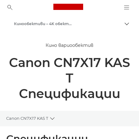
Canon Logo, back to ho
Кинообективи – 4K обективи
Прев
Canon
Кино вариообектив
Професионални фотоапарати и видеокамери
Canon CN7X17 KAS
T
Спецификации
Canon CN7X17 KAS T
Toggle breadcrumbs
Преглед
Спецификации