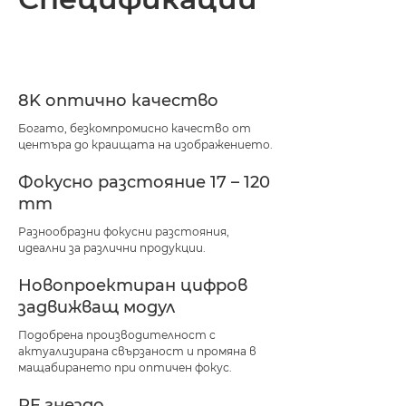
Спецификации
Поддръжка
8K оптично качество
Богато, безкомпромисно качество от
центъра до краищата на изображението.
Фокусно разстояние 17 – 120
mm
Разнообразни фокусни разстояния,
идеални за различни продукции.
Новопроектиран цифров
задвижващ модул
Подобрена производителност с
актуализирана свързаност и промяна в
мащабирането при оптичен фокус.
RF гнездо