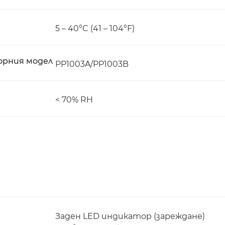
5 – 40°C (41 – 104°F)
орния модел
PP1003A/PP1003B
< 70% RH
Заден LED индикатор (зареждане)