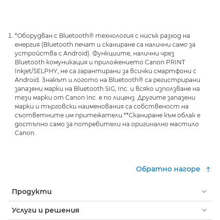
*Оборудван с Bluetooth® технология с нисък разход на
енергия (Bluetooth печат и сканиране са налични само за
устройства с Android). Функциите, налични чрез
Bluetooth комуникация и приложението Canon PRINT
Inkjet/SELPHY, не са гарантирани за всички смартфони с
Android. Знакът и логото на Bluetooth® са регистрирани
запазени марки на Bluetooth SIG, Inc. и всяко използване на
тези марки от Canon Inc. е по лиценз. Другите запазени
марки и търговски наименования са собственост на
съответните им притежатели.
**Сканиране към облак е
достъпно само за потребители на оригинално мастило
Canon.
Обратно нагоре
Продукти
Услуги и решения