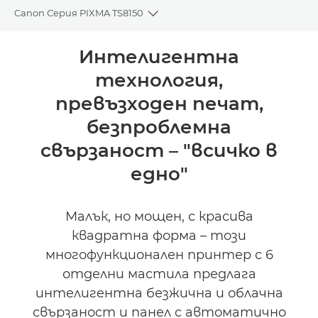
Canon Серия PIXMA TS8150
Toggle breadcrumbs
Преглед
Интелигентна
технология,
Спецификации
превъзходен печат,
Поддръжка
безпроблемна
свързаност – "всичко в
КУПЕТЕ МАСТИЛО
едно"
Малък, но мощен, с красива
квадратна форма – този
многофункционален принтер с 6
отделни мастила предлага
интелигентна безжична и облачна
свързаност и панел с автоматично