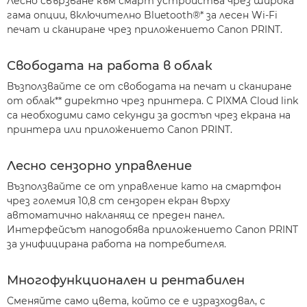
Лесно свързване към смарт устройства чрез широка
гама опции, включително Bluetooth®* за лесен Wi-Fi
печат и сканиране чрез приложението Canon PRINT.
Свободата на работа в облак
Възползвайте се от свободата на печат и сканиране
от облак** директно чрез принтера. С PIXMA Cloud link
са необходими само секунди за достъп чрез екрана на
принтера или приложението Canon PRINT.
Лесно сензорно управление
Възползвайте се от управление като на смартфон
чрез големия 10,8 cm сензорен екран върху
автоматично накланящ се преден панел.
Интерфейсът наподобява приложението Canon PRINT
за унифицирана работа на потребителя.
Многофункционален и рентабилен
Сменяйте само цвета, който се е изразходвал, с