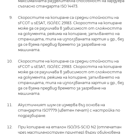
максималната разделителна способност на хардуера
съгласно стандарта ISO 14473.
Скоростите на копиране са средни стойности на
sFCOT и sESAT, ISO/IEC 29183. Скоростта на копиране
може да се различава в зависимост от сложността
на документа, режима на копиране, запълването на
страницата, типа на използваната хартия и др., без
да се взема предвид времето за загряване на
машината.
Скоростите на копиране са средни стойности на
sFCOT и sESAT, ISO/IEC 29183. Скоростта на копиране
може да се различава в зависимост от сложността
на документа, режима на копиране, запълването на
страницата, типа на използваната хартия и др., без
да се взема предвид времето за загряване на
машината.
Акустичният шум се измерва въз основа на
стандарта ISO7779 (цветен печат) с настройка по
подразбиране.
При копиране на еталон ISO/JIS-SCID N2 (отпечатан
чрез мастиленоструен принтер) върху обикновена