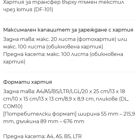
Хартия за трансфер върху тъмен текстил
чрез ютия (DF-101)
Максимален капацитет за зареждане с хартия
Задна тава: макс. 20 листа (фотохартия) или
макс. 100 листа (обикновена хартия)
Предна касета: макс. 100 листа (обикновена
хартия)
Формати хартия
Задна тава: A4/A5/B5/LTR/LGL/20 x 25 cm/13 x 18
cm/10 x 15 cm/13 x 13 cm/8,9 x 8,9 cm, пликове (DL,
COM10)
[Потребителски формат] ширина 55 mm – 215,9
mm, дължина 89 mm – 676 mm
Предна касета: A4, A5, B5, LTR