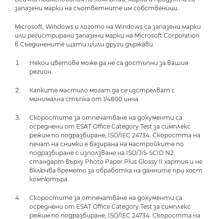
запазени марки на съответните им собственици.
Microsoft, Windows и логото на Windows са запазени марки
или регистрирани запазени марки на Microsoft Corporation
в Съединените щати и/или други държави.
Някои цветове може да не са достъпни за вашия
регион.
Капките мастило могат да се изстрелват с
минимална стъпка от 1/4800 инча.
Скоростите за отпечатване на документи са
осреднени от ESAT Office Category Test за симплекс
режим по подразбиране, ISO/IEC 24734. Скоростта на
печат на снимки е базирана на настройките по
подразбиране с използване на ISO/JIS-SCID N2
стандарт върху Photo Paper Plus Glossy II хартия и не
включва времето за обработка на данните при хост
компютъра.
Скоростите за отпечатване на документи са
осреднени от ESAT Office Category Test за симплекс
режим по подразбиране, ISO/IEC 24734. Скоростта на