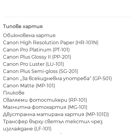
Типове хартия
Обикновена хартия
Canon High Resolution Paper (HR-101N)
Canon Pro Platinum (PT-101)
Canon Plus Glossy II (PP-201)
Canon Pro Luster (LU-101)
Canon Plus Semi-gloss (SG-201)
Canon „За всекидневна употреба“ (GP-501)
Canon Matte (MP-101)
Пликове
Сваляеми фотостикери (RP-101)
Магнитна фотохартия (MG-101)
Двустранна матирана хартия (MP-101D)
Трансфер върху светъл текстил чрез
изглаждане (LF-101)