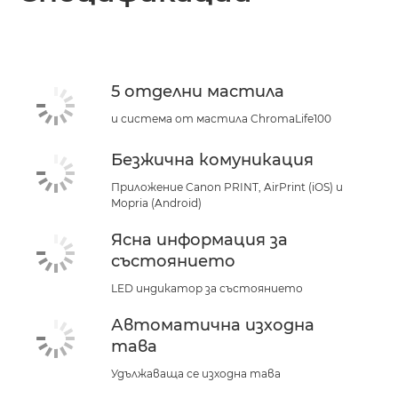
Спецификации
Поддръжка
5 отделни мастила
КУПЕТЕ МАСТИЛО
и система от мастила ChromaLife100
Безжична комуникация
Приложение Canon PRINT, AirPrint (iOS) и
Mopria (Android)
Ясна информация за
състоянието
LED индикатор за състоянието
Автоматична изходна
тава
Удължаваща се изходна тава