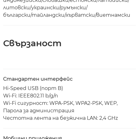
индонезийски/словашки/естонски/латвийски/
литовски/украински/румънски/
български/тайландски/хърватски/виетнамски
Свързаност
Стандартен интерфейс
Hi-Speed USB (порт B)
Wi-Fi: IEEE802.11 b/g/n
Wi-Fi сигурност: WPA-PSK, WPA2-PSK, WEP,
Парола за администрация
Честотна лента на безжична LAN: 2,4 GHz
Мобилни приложения