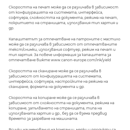
Скоростта на печат може да се различава в зависимост
от конфигурацията на системата, интерфейса,
софтуера, сложността на документа, режима на печат,
покритието на страницата, използвания тип хартия и
др.
Капацитетът за отпечатване на патроните с мастило
може да се различава в зависимост от отпечатваните
текст/снимки, използвания софтуер, режим на печат и
тип хартия. За повече информация за капацитета за
отпечатване вижте www.canon-europe.com/ink/yield
Скоростта на сканиране може да се различава в
зависимост от конфигурацията на системата,
интерфейса, софтуера, настройките на режима на
сканиране, формата на документа и др.
Скоростта на копиране може да се различава в
зависимост от сложността на документа, режима на
копиране, запълването на страницата, типа на
използваната хартия и др., без да се взема предвид
времето за загряване на машината.
Всички наименования на компании, марки и продукти са