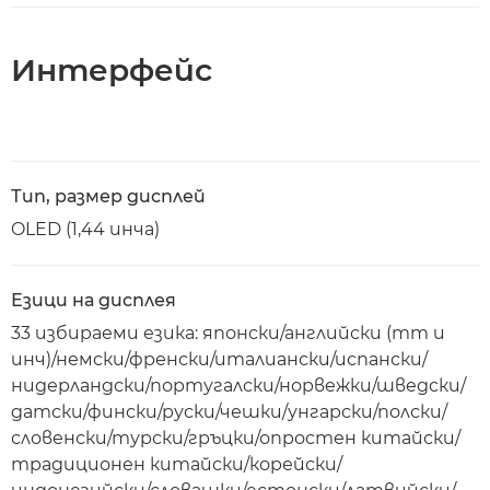
Интерфейс
Тип, размер дисплей
OLED (1,44 инча)
Езици на дисплея
33 избираеми езика: японски/английски (mm и
инч)/немски/френски/италиански/испански/
нидерландски/португалски/норвежки/шведски/
датски/фински/руски/чешки/унгарски/полски/
словенски/турски/гръцки/опростен китайски/
традиционен китайски/корейски/