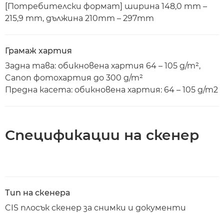
[Потребителски формат] ширина 148,0 mm –
215,9 mm, дължина 210mm – 297mm
Грамаж хартия
Задна тава: обикновена хартия 64 – 105 g/m²,
Canon фотохартия до 300 g/m²
Предна касета: обикновена хартия: 64 – 105 g/m2
Спецификации на скенер
Тип на скенера
CIS плосък скенер за снимки и документи