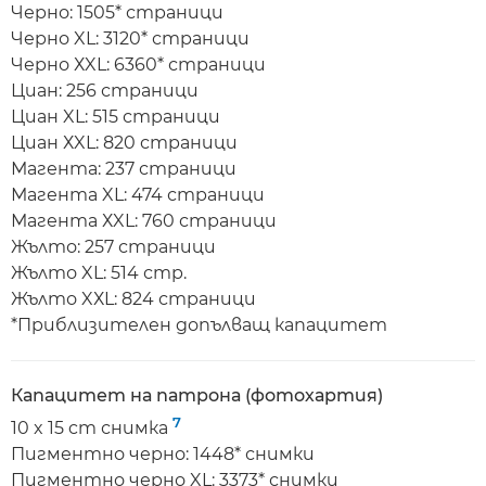
Черно: 1505* страници
Черно XL: 3120* страници
Черно ХXL: 6360* страници
Циан: 256 страници
Циан XL: 515 страници
Циан ХXL: 820 страници
Магента: 237 страници
Магента XL: 474 страници
Магента ХXL: 760 страници
Жълто: 257 страници
Жълто XL: 514 стр.
Жълто XХL: 824 страници
*Приблизителен допълващ капацитет
Капацитет на патрона (фотохартия)
7
10 x 15 cm снимка
Пигментно черно: 1448* снимки
Пигментно черно XL: 3373* снимки