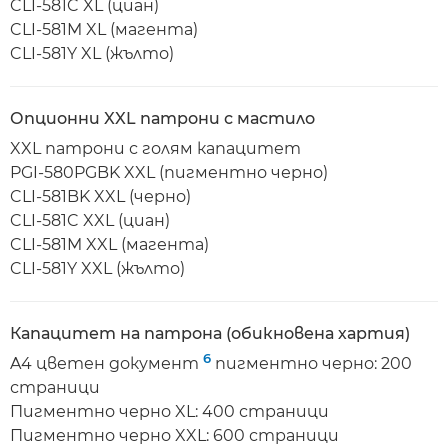
CLI-581C XL (циан)
CLI-581M XL (магента)
CLI-581Y XL (жълто)
Опционни XXL патрони с мастило
XXL патрони с голям капацитет
PGI-580PGBK XXL (пигментно черно)
CLI-581BK XXL (черно)
CLI-581C XXL (циан)
CLI-581M XXL (магента)
CLI-581Y XXL (жълто)
Капацитет на патрона (обикновена хартия)
6
A4 цветен документ
пигментно черно: 200
страници
Пигментно черно XL: 400 страници
Пигментно черно XXL: 600 страници