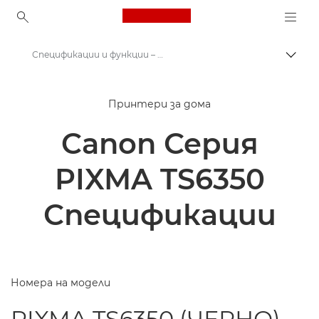
Canon Logo, back to ho
Спецификации и функции – серия PIXMA TS6350
Прев
Canon
Принтери за дома
Принтери на Canon
Canon Серия
Серия Canon PIXMA TS6350
PIXMA TS6350
Спецификации
Номера на модели
PIXMA TS6350 (ЧЕРНО)