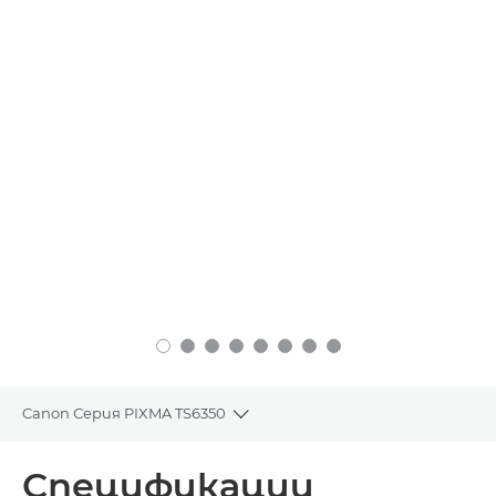
Canon Серия PIXMA TS6350
Toggle breadcrumbs
Преглед
Спецификации