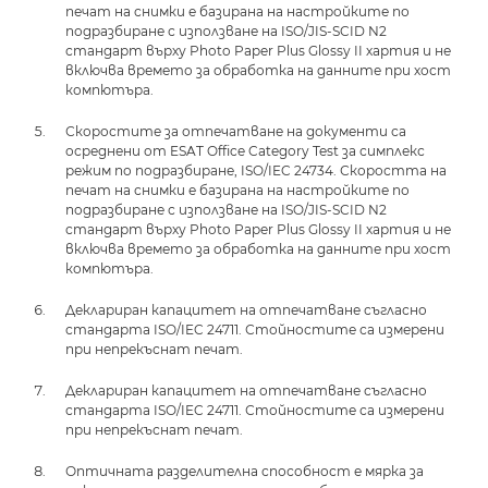
печат на снимки е базирана на настройките по
подразбиране с използване на ISO/JIS-SCID N2
стандарт върху Photo Paper Plus Glossy II хартия и не
включва времето за обработка на данните при хост
компютъра.
Скоростите за отпечатване на документи са
осреднени от ESAT Office Category Test за симплекс
режим по подразбиране, ISO/IEC 24734. Скоростта на
печат на снимки е базирана на настройките по
подразбиране с използване на ISO/JIS-SCID N2
стандарт върху Photo Paper Plus Glossy II хартия и не
включва времето за обработка на данните при хост
компютъра.
Деклариран капацитет на отпечатване съгласно
стандарта ISO/IEC 24711. Стойностите са измерени
при непрекъснат печат.
Деклариран капацитет на отпечатване съгласно
стандарта ISO/IEC 24711. Стойностите са измерени
при непрекъснат печат.
Оптичната разделителна способност е мярка за