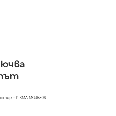
лючва
тът
интер – PIXMA MG3650S