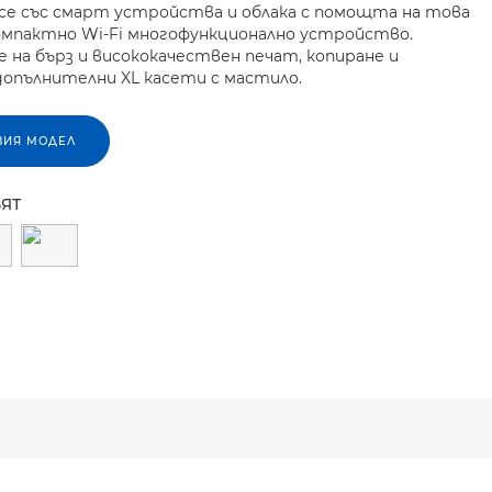
се със смарт устройства и облака с помощта на това
омпактно Wi-Fi многофункционално устройство.
 на бърз и висококачествен печат, копиране и
допълнителни XL касети с мастило.
ВИЯ МОДЕЛ
ВЯТ