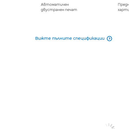
Автоматичен
Предн
двустранен печат
харт
Вижте пълните спецификации
