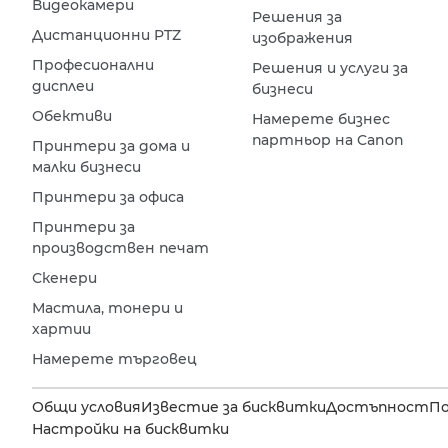
Видеокамери
Решения за
Дистанционни PTZ
изображения
Професионални
Решения и услуги за
дисплеи
бизнеси
Обективи
Намерете бизнес
партньор на Canon
Принтери за дома и
малки бизнеси
Принтери за офиса
Принтери за
производствен печат
Скенери
Мастила, тонери и
хартии
Намерете търговец
Общи условия
Известие за бисквитки
Достъпност
П
Настройки на бисквитки