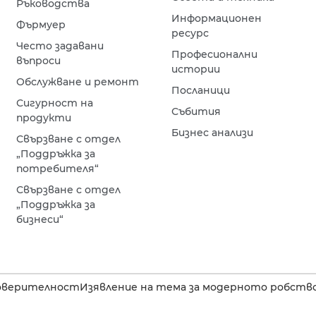
Ръководства
Информационен
Фърмуер
ресурс
Често задавани
Професионални
въпроси
истории
Обслужване и ремонт
Посланици
Сигурност на
Събития
продукти
Бизнес анализи
Свързване с отдел
„Поддръжка за
потребителя“
Свързване с отдел
„Поддръжка за
бизнеси“
оверителност
Изявление на тема за модерното робство