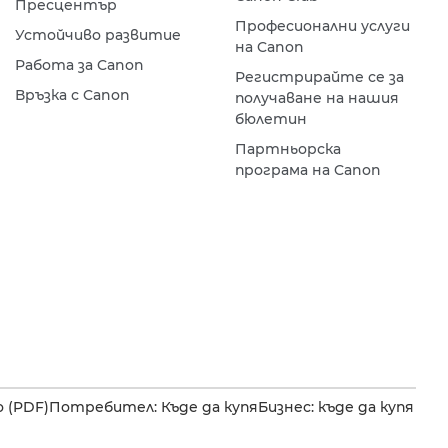
Пресцентър
Професионални услуги
Устойчиво развитие
на Canon
Работа за Canon
Регистрирайте се за
Връзка с Canon
получаване на нашия
бюлетин
Партньорска
програма на Canon
 (PDF)
Потребител: Къде да купя
Бизнес: къде да купя