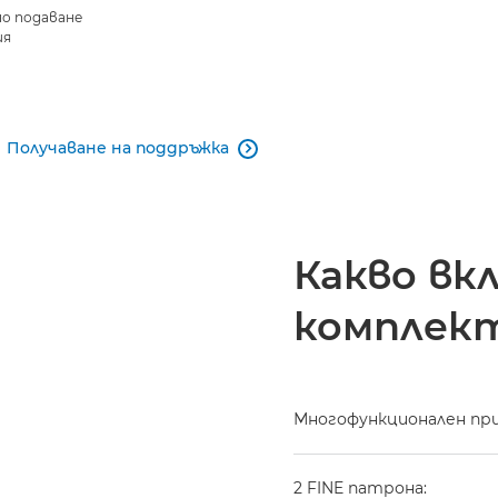
о подаване
ия
Получаване на поддръжка

Какво вк
комплек
Многофункционален пр
2 FINE патрона: