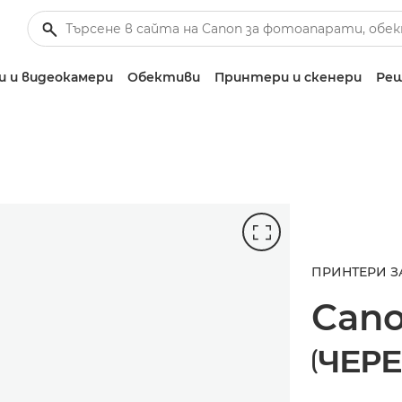
 и видеокамери
Обективи
Принтери и скенери
Реш
ПРИНТЕРИ З
Can
(ЧЕРЕ