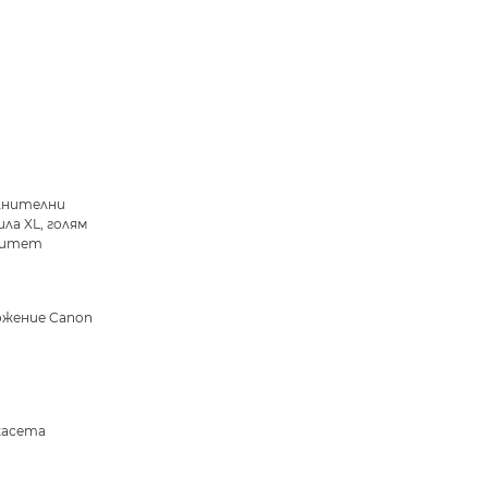
и
лнителни
ла XL, голям
цитет
жение Canon
касета