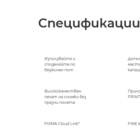
Спецификаци
Използвайте и
Допъ
споделяйте по
масти
безжичен път
капа
Висококачествен
Прило
печат на снимки без
PRINT
празни полета
PIXMA Cloud Link*
FINE 