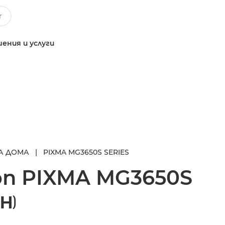
ения и услуги
А ДОМА
|
PIXMA MG3650S SERIES
on
PIXMA MG3650S
Н)