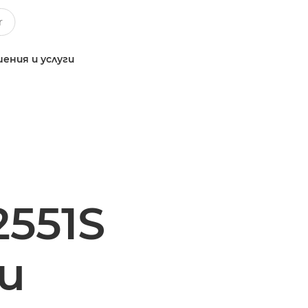
ения и услуги
551S
и