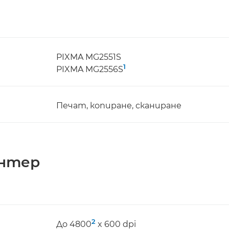
PIXMA MG2551S
1
PIXMA MG2556S
Печат, копиране, сканиране
интер
2
До 4800
x 600 dpi