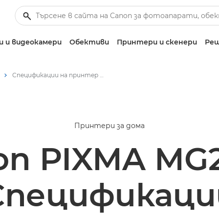
 и видеокамери
Обективи
Принтери и скенери
Реш
Спецификации на принтер Canon PIXMA MG2551S
Принтери за дома
on PIXMA MG2
Спецификаци