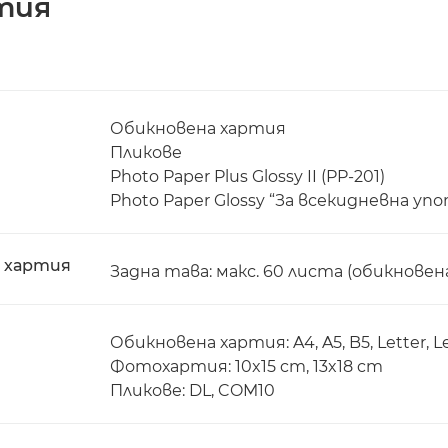
тия
Обикновена хартия
Пликове
Photo Paper Plus Glossy II (PP-201)
Photo Paper Glossy “За всекидневна упо
с хартия
Задна тава: макс. 60 листа (обикновен
Обикновена хартия: A4, A5, B5, Letter, L
Фотохартия: 10x15 cm, 13x18 cm
Пликове: DL, COM10