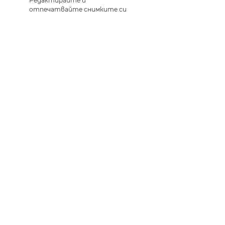
Редактирайте и
отпечатвайте снимките си