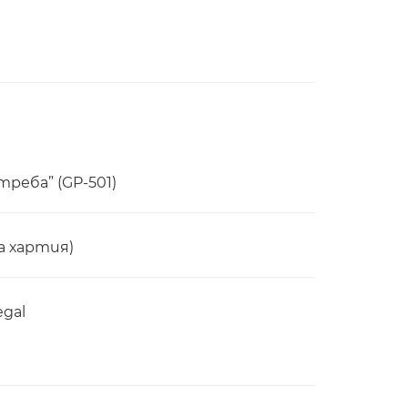
треба” (GP-501)
а хартия)
egal