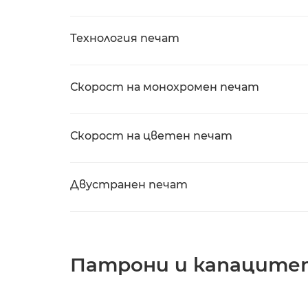
Технология печат
Скорост на монохромен печат
Скорост на цветен печат
Двустранен печат
Патрони и капаците