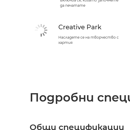
Включва се, когато започнете
да печатате
Creative Park
Насладете се на творчество с
хартия
Подробни спец
Общи спецификации