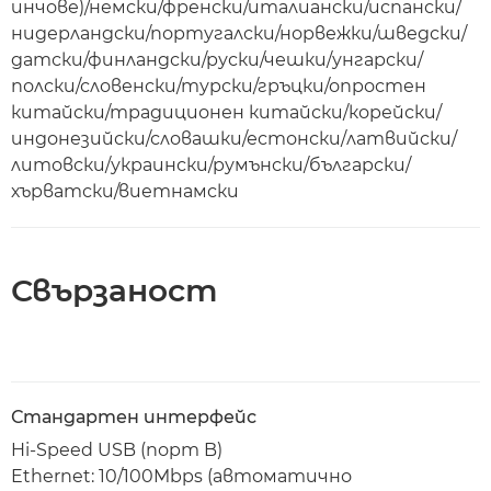
инчове)/немски/френски/италиански/испански/
нидерландски/португалски/норвежки/шведски/
датски/финландски/руски/чешки/унгарски/
полски/словенски/турски/гръцки/опростен
китайски/традиционен китайски/корейски/
индонезийски/словашки/естонски/латвийски/
литовски/украински/румънски/български/
хърватски/виетнамски
Свързаност
Стандартен интерфейс
Hi-Speed USB (порт B)
Ethernet: 10/100Mbps (автоматично