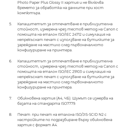
Photo Paper Plus Glossy II хартия и не включва
времето за обработка на данните при хост
компютъра.
Капацитетът за отпечатване е приблизителна
стойност, измерена чрез тестов метод на Canon с
помощта на еталон ISO/IEC 24712 и симулация на
непрекъснат печат с използване на бутилките за
зареждане на мастило след първоначалното
конфигуриране на принтера.
Капацитетът за отпечатване е приблизителна
стойност, измерена чрез тестов метод на Canon с
помощта на еталон ISO/IEC 29103 и симулация на
непрекъснат печат с използване на бутилките за
зареждане на мастило след първоначалното
конфигуриране на принтера.
Обикновена хартия (A4, ЧБ). Шумът се измерва на
базата на стандарта ISO7779.
Печат: при печат на еталона ISO/JIS-SCID N2 с
настройките по подразбиране върху обикновена
хартия с формат А4.