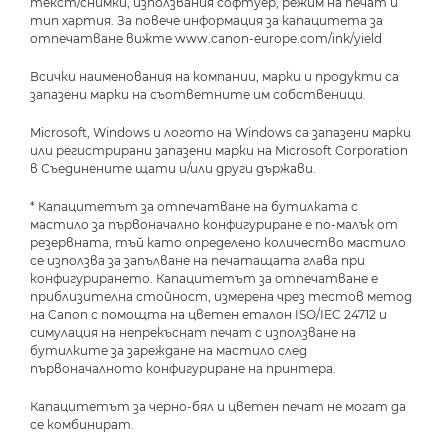
текст/снимки, използвания софтуер, режим на печат и
тип хартия. За повече информация за капацитета за
отпечатване вижте www.canon-europe.com/ink/yield
Всички наименования на компании, марки и продукти са
запазени марки на съответните им собственици.
Microsoft, Windows и логото на Windows са запазени марки
или регистрирани запазени марки на Microsoft Corporation
в Съединените щати и/или други държави.
* Капацитетът за отпечатване на бутилката с
мастило за първоначално конфигуриране е по-малък от
резервната, тъй като определено количество мастило
се използва за запълване на печатащата глава при
конфигурирането. Капацитетът за отпечатване е
приблизителна стойност, измерена чрез тестов метод
на Canon с помощта на цветен еталон ISO/IEC 24712 и
симулация на непрекъснат печат с използване на
бутилките за зареждане на мастило след
първоначалното конфигуриране на принтера.
Капацитетът за черно-бял и цветен печат не могат да
се комбинират.