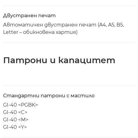
Двустранен печат
Автоматичен двустранен печат (A4, A5, B5,
Letter – обикновена хартия)
Патрони и капацитет
Стандартни патрони с мастило
GI-40 <PGBK>
GI-40 <C>
GI-40 <M>
GI-40 <Y>