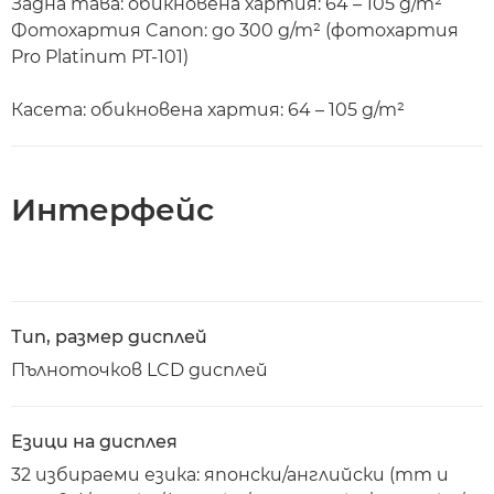
Задна тава: обикновена хартия: 64 – 105 g/m²
Фотохартия Canon: до 300 g/m² (фотохартия
Pro Platinum PT-101)
Касета: обикновена хартия: 64 – 105 g/m²
Интерфейс
Тип, размер дисплей
Пълноточков LCD дисплей
Езици на дисплея
32 избираеми езика: японски/английски (mm и