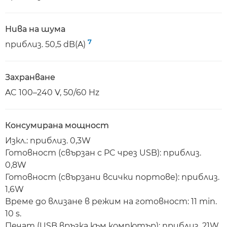
Нива на шума
7
приблиз. 50,5 dB(A)
Захранване
AC 100–240 V, 50/60 Hz
Консумирана мощност
Изкл.: приблиз. 0,3W
Готовност (свързан с PC чрез USB): приблиз.
0,8W
Готовност (свързани всички портове): приблиз.
1,6W
Време до влизане в режим на готовност: 11 min.
10 s.
Печат (USB връзка към компютър): приблиз. 21W