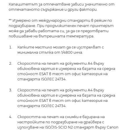
Капацитетът за отпечатване зависи значително от
отпечатаното съдържание и други фактори.
** Измерено от международни стандарти в режим по
подразбиране. При продължителен печат принтерът
може да забави работата си, за да се предотврати
повишаване на вътрешната температура.
Капките мастило могат да се изстрелват с
минимална стъпка от 1/4800 инча.
Скоростта на печат на документи А4 върху
обикновена хартия е измерена на базата на средна
стойност ESAT в тест от офис категория на
стандарта ISO/IEC 24734.
Скоростта на печат на документи А4 върху
обикновена хартия е измерена на базата на средна
стойност ESAT в тест от офис категория на
стандарта ISO/IEC 24734.
Скоростта на печат на снимки е базирана на
настройките по подразбиране на драйвера с
използване на ISO/JIS-SCID N2 стандарт върху Canon