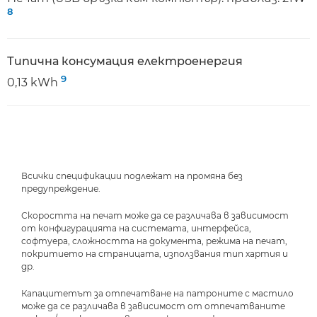
8
Типична консумация електроенергия
9
0,13 kWh
Всички спецификации подлежат на промяна без
предупреждение.
Скоростта на печат може да се различава в зависимост
от конфигурацията на системата, интерфейса,
софтуера, сложността на документа, режима на печат,
покритието на страницата, използвания тип хартия и
др.
Капацитетът за отпечатване на патроните с мастило
може да се различава в зависимост от отпечатваните