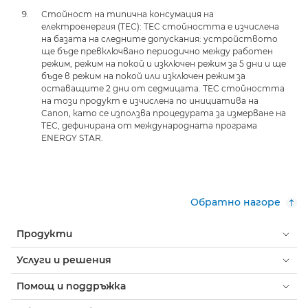
Стойност на типична консумация на
електроенергия (TEC): TEC стойността е изчислена
на базата на следните допускания: устройството
ще бъде превключвано периодично между работен
режим, режим на покой и изключен режим за 5 дни и ще
бъде в режим на покой или изключен режим за
оставащите 2 дни от седмицата. TEC стойността
на този продукт е изчислена по инициатива на
Canon, като се използва процедурата за измерване на
TEC, дефинирана от международната програма
ENERGY STAR.
Обратно нагоре
Продукти
Услуги и решения
Помощ и поддръжка