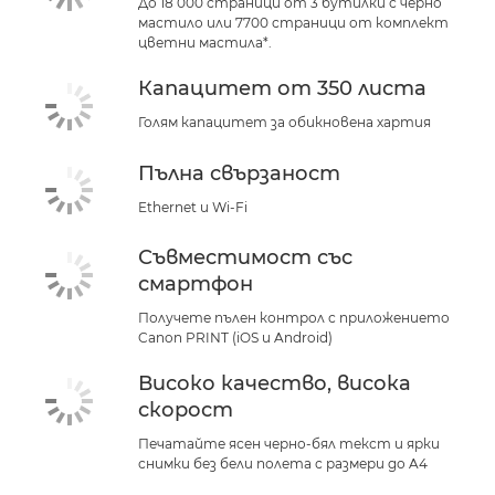
До 18 000 страници от 3 бутилки с черно
мастило или 7700 страници от комплект
цветни мастила*.
Капацитет от 350 листа
Голям капацитет за обикновена хартия
Пълна свързаност
Ethernet и Wi-Fi
Съвместимост със
смартфон
Получете пълен контрол с приложението
Canon PRINT (iOS и Android)
Високо качество, висока
скорост
Печатайте ясен черно-бял текст и ярки
снимки без бели полета с размери до A4