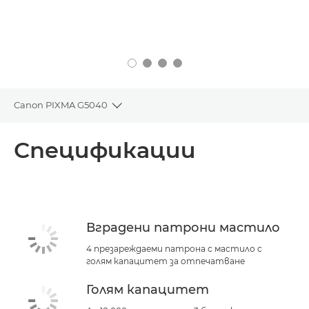
Canon PIXMA G5040
Toggle breadcrumbs
Преглед
Спецификации
Спецификации
Поддръжка
Вградени патрони мастило
КУПЕТЕ МАСТИЛО
4 презареждаеми патрона с мастило с
голям капацитет за отпечатване
Голям капацитет