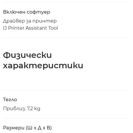
Включен софтуер
Драйвер за принтер
IJ Printer Assistant Tool
Физически
характеристики
Тегло
Приблиз. 7,2 kg
Размери (Ш x Д x В)