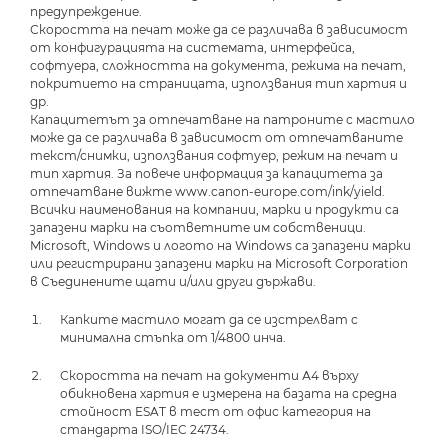
предупреждение.
Скоростта на печат може да се различава в зависимост
от конфигурацията на системата, интерфейса,
софтуера, сложността на документа, режима на печат,
покритието на страницата, използвания тип хартия и
др.
Капацитетът за отпечатване на патроните с мастило
може да се различава в зависимост от отпечатваните
текст/снимки, използвания софтуер, режим на печат и
тип хартия. За повече информация за капацитета за
отпечатване вижте www.canon-europe.com/ink/yield.
Всички наименования на компании, марки и продукти са
запазени марки на съответните им собственици.
Microsoft, Windows и логото на Windows са запазени марки
или регистрирани запазени марки на Microsoft Corporation
в Съединените щати и/или други държави.
Капките мастило могат да се изстрелват с
минимална стъпка от 1/4800 инча.
Скоростта на печат на документи А4 върху
обикновена хартия е измерена на базата на средна
стойност ESAT в тест от офис категория на
стандарта ISO/IEC 24734.