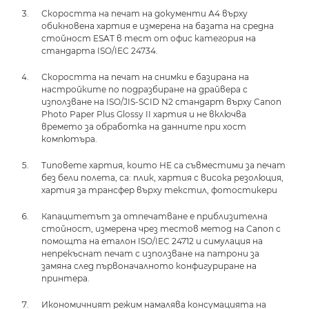
Скоростта на печат на документи А4 върху
обикновена хартия е измерена на базата на средна
стойност ESAT в тест от офис категория на
стандарта ISO/IEC 24734.
Скоростта на печат на снимки е базирана на
настройките по подразбиране на драйвера с
използване на ISO/JIS-SCID N2 стандарт върху Canon
Photo Paper Plus Glossy II хартия и не включва
времето за обработка на данните при хост
компютъра.
Типовете хартия, които НЕ са съвместими за печат
без бели полета, са: плик, хартия с висока резолюция,
хартия за трансфер върху текстил, фотостикери
Капацитетът за отпечатване е приблизителна
стойност, измерена чрез тестов метод на Canon с
помощта на еталон ISO/IEC 24712 и симулация на
непрекъснат печат с използване на патрони за
замяна след първоначалното конфигуриране на
принтера.
Икономичният режим намалява консумацията на