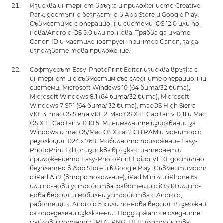
Изисква интернет връзка и приложението Creative
Park, достъпно безплатно в App Store и Google Play.
Съвместимо с операционни системи iOS 12.0 или по-
нова/Android OS 5.0 или по-нова. Трябва да имате
Canon ID и мастиленоструен принтер Canon, за да
използвате това приложение.
Софтуерът Easy-PhotoPrint Editor изисква връзка с
интернет и е съвместим със следните операционни
системи; Microsoft Windows 10 (64 бита/32 бита),
Microsoft Windows 8.1 (64 бита/32 бита), Microsoft
Windows 7 SP1 (64 бита/ 32 бита), macOS High Sierra
v10.13, macOS Sierra v10.12, Mac OS X El Capitan v10.11 и Mac
OS X El Capitan v10.10.5. Минималните изисквания за
Windows и macOS/Mac OS X са: 2 GB RAM и монитор с
резолюция 1024 x 768. Мобилното приложение Easy-
PhotoPrint Editor изисква връзка с интернет и
приложението Easy-PhotoPrint Editor v1.1.0, достъпно
безплатно в App Store и в Google Play. Съвместимост
с iPad Air2 (второ поколение), iPad Mini 4 и iPhone 6s
или по-нови устройства, работещи с iOS 10 или по-
нова версия, и мобилни устройства с Android,
работещи с Android 5.x или по-нова версия. Възможни
са определени изключения. Поддържат се следните
файлови формати: JPEG, PNG, HEIF (устройства,