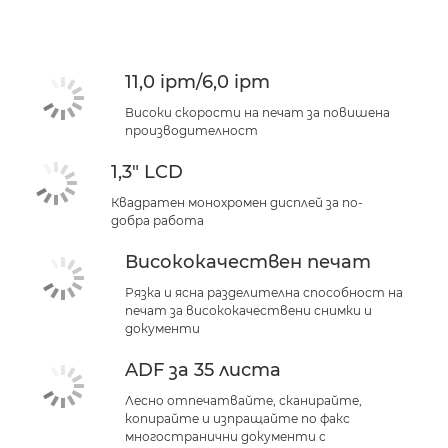
Спецификации
Поддръжка
11,0 ipm/6,0 ipm
КУПЕТЕ МАСТИЛО
Високи скорости на печат за повишена
производителност
1,3" LCD
Квадратен монохромен дисплей за по-
добра работа
Висококачествен печат
Рязка и ясна разделителна способност на
печат за висококачествени снимки и
документи
ADF за 35 листа
Лесно отпечатвайте, сканирайте,
копирайте и изпращайте по факс
многостранични документи с