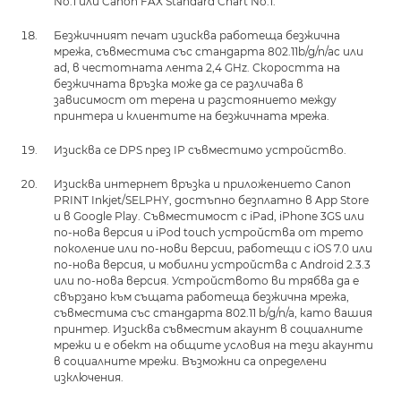
No.1 или Canon FAX Standard Chart No.1.
Безжичният печат изисква работеща безжична
мрежа, съвместима със стандарта 802.11b/g/n/ac или
ad, в честотната лента 2,4 GHz. Скоростта на
безжичната връзка може да се различава в
зависимост от терена и разстоянието между
принтера и клиентите на безжичната мрежа.
Изисква се DPS през IP съвместимо устройство.
Изисква интернет връзка и приложението Canon
PRINT Inkjet/SELPHY, достъпно безплатно в App Store
и в Google Play. Съвместимост с iPad, iPhone 3GS или
по-нова версия и iPod touch устройства от трето
поколение или по-нови версии, работещи с iOS 7.0 или
по-нова версия, и мобилни устройства с Android 2.3.3
или по-нова версия. Устройството ви трябва да е
свързано към същата работеща безжична мрежа,
съвместима със стандарта 802.11 b/g/n/a, като вашия
принтер. Изисква съвместим акаунт в социалните
мрежи и е обект на общите условия на тези акаунти
в социалните мрежи. Възможни са определени
изключения.