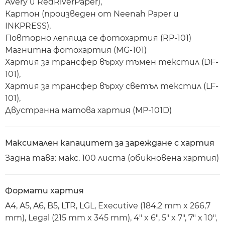
Avery и RedRiverPaper),
Картон (произведен от Neenah Paper и
INKPRESS),
Повторно лепяща се фотохартия (RP-101)
Магнитна фотохартия (MG-101)
Хартия за трансфер върху тъмен текстил (DF-
101),
Хартия за трансфер върху светъл текстил (LF-
101),
Двустранна матова хартия (MP-101D)
Максимален капацитет за зареждане с хартия
Задна тава: макс. 100 листа (обикновена хартия)
Формати хартия
A4, A5, A6, B5, LTR, LGL, Executive (184,2 mm x 266,7
mm), Legal (215 mm x 345 mm), 4" x 6", 5" x 7", 7" x 10",