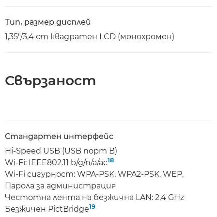
Тип, размер дисплей
1,35"/3,4 cm квадратен LCD (монохромен)
Свързаност
Стандартен интерфейс
Hi-Speed USB (USB порт B)
18
Wi-Fi: IEEE802.11 b/g/n/a/ac
Wi-Fi сигурност: WPA-PSK, WPA2-PSK, WEP,
Парола за администрация
Честотна лента на безжична LAN: 2,4 GHz
19
Безжичен PictBridge