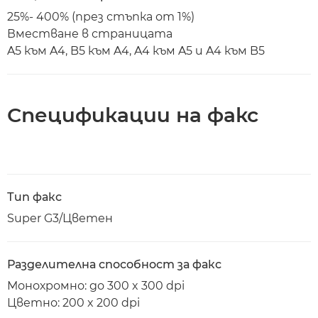
25%- 400% (през стъпка от 1%)
Вместване в страницата
A5 към A4, B5 към A4, A4 към A5 и A4 към B5
Спецификации на факс
Тип факс
Super G3/Цветен
Разделителна способност за факс
Монохромно: до 300 x 300 dpi
Цветно: 200 x 200 dpi