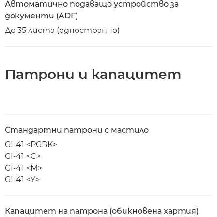
Автоматично подаващо устройство за
документи (ADF)
До 35 листа (едностранно)
Патрони и капацитет
Стандартни патрони с мастило
GI-41 <PGBK>
GI-41 <C>
GI-41 <M>
GI-41 <Y>
Капацитет на патрона (обикновена хартия)