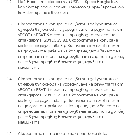
Най-високата скорост за USB Hi-Speed връзка към
компютър под Windows. Времето за прехвърляне към
компютъра не е включено.
Скоростта на копиране на цветни документи се
измерва въз основа на усредняване на резултата от
sFCOT и sESAT в теста за производителност на
стандарта ISO/IEC 29183. Скоростта на копиране
може да се различава в зависимост от сложността
на документа, режима на копиране, запълването на
страницата, типа на използваната хартия и др., без
да се взема предвид времето за загряване на
машината.
Скоростта на копиране на цветни документи се
измерва въз основа на усредняване на резултата от
sFCOT и sESAT в теста за производителност на
стандарта ISO/IEC 29183. Скоростта на копиране
може да се различава в зависимост от сложността
на документа, режима на копиране, запълването на
страницата, типа на използваната хартия и др., без
да се взема предвид времето за загряване на
машината.
Скоростта на трансфер на черно-бели факс