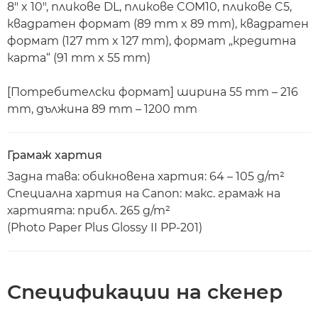
8" x 10", пликове DL, пликове COM10, пликове C5,
квадратен формат (89 mm x 89 mm), квадратен
формат (127 mm x 127 mm), формат „кредитна
карта“ (91 mm x 55 mm)
[Потребителски формат] ширина 55 mm – 216
mm, дължина 89 mm – 1200 mm
Грамаж хартия
Задна тава: обикновена хартия: 64 – 105 g/m²
Специална хартия на Canon: макс. грамаж на
хартията: прибл. 265 g/m²
(Photo Paper Plus Glossy II PP-201)
Спецификации на скенер