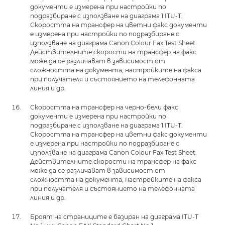
документи е измерена при настройки по
подразбиране с използване на диаграма 1 ITU-T.
Скоростта на трансфер на цветни факс документи
е измерена при настройки по подразбиране с
използване на диаграма Canon Colour Fax Test Sheet.
Действителните скорости на трансфер на факс
може да се различават в зависимост от
сложността на документа, настройките на факса
при получателя и състоянието на телефонната
линия и др.
Скоростта на трансфер на черно-бели факс
документи е измерена при настройки по
подразбиране с използване на диаграма 1 ITU-T.
Скоростта на трансфер на цветни факс документи
е измерена при настройки по подразбиране с
използване на диаграма Canon Colour Fax Test Sheet.
Действителните скорости на трансфер на факс
може да се различават в зависимост от
сложността на документа, настройките на факса
при получателя и състоянието на телефонната
линия и др.
Броят на страниците е базиран на диаграма ITU-T