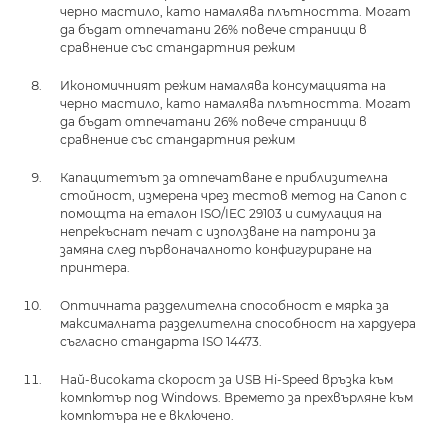
черно мастило, като намалява плътността. Могат
да бъдат отпечатани 26% повече страници в
сравнение със стандартния режим
Икономичният режим намалява консумацията на
черно мастило, като намалява плътността. Могат
да бъдат отпечатани 26% повече страници в
сравнение със стандартния режим
Капацитетът за отпечатване е приблизителна
стойност, измерена чрез тестов метод на Canon с
помощта на еталон ISO/IEC 29103 и симулация на
непрекъснат печат с използване на патрони за
замяна след първоначалното конфигуриране на
принтера.
Оптичната разделителна способност е мярка за
максималната разделителна способност на хардуера
съгласно стандарта ISO 14473.
Най-високата скорост за USB Hi-Speed връзка към
компютър под Windows. Времето за прехвърляне към
компютъра не е включено.