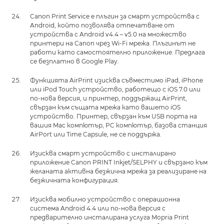
Canon Print Service е плъгин за смарт устройства с
Android, който позволява отпечатване от
устройства с Android v4.4 – v5.0 на множество
принтери на Canon чрез Wi-Fi мрежа. Плъгинът не
работи като самостоятелно приложение. Предлага
се безплатно в Google Play.
Функцията AirPrint изисква съвместимо iPad, iPhone
или iPod Touch устройство, работещо с iOS 7.0 или
по-нова версия, и принтер, поддържащ AirPrint,
свързан към същата мрежа като вашето iOS
устройство. Принтер, свързан към USB порта на
вашия Mac компютър, PC компютър, базова станция
AirPort или Time Capsule, не се поддържа.
Изисква смарт устройство с инсталирано
приложение Canon PRINT Inkjet/SELPHY и свързано към
желаната активна безжична мрежа за реализиране на
безжичната конфигурация.
Изисква мобилно устройство с операционна
система Android 4.4 или по-нова версия с
предварително инсталирана услуга Mopria Print