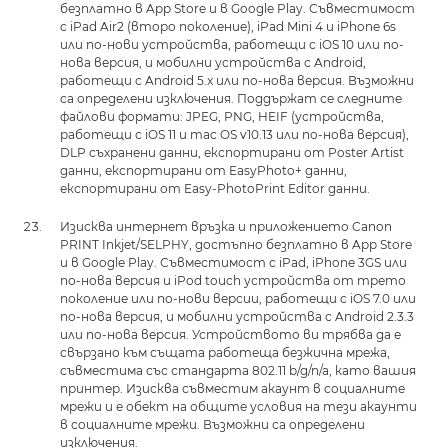
безплатно в App Store и в Google Play. Съвместимост
с iPad Air2 (второ поколение), iPad Mini 4 и iPhone 6s
или по-нови устройства, работещи с iOS 10 или по-
нова версия, и мобилни устройства с Android,
работещи с Android 5.x или по-нова версия. Възможни
са определени изключения. Поддържат се следните
файлови формати: JPEG, PNG, HEIF (устройства,
работещи с iOS 11 и mac OS v10.13 или по-нова версия),
DLP съхранени данни, експортирани от Poster Artist
данни, експортирани от EasyPhoto+ данни,
експортирани от Easy-PhotoPrint Editor данни.
Изисква интернет връзка и приложението Canon
PRINT Inkjet/SELPHY, достъпно безплатно в App Store
и в Google Play. Съвместимост с iPad, iPhone 3GS или
по-нова версия и iPod touch устройства от трето
поколение или по-нови версии, работещи с iOS 7.0 или
по-нова версия, и мобилни устройства с Android 2.3.3
или по-нова версия. Устройството ви трябва да е
свързано към същата работеща безжична мрежа,
съвместима със стандарта 802.11 b/g/n/a, като вашия
принтер. Изисква съвместим акаунт в социалните
мрежи и е обект на общите условия на тези акаунти
в социалните мрежи. Възможни са определени
изключения.