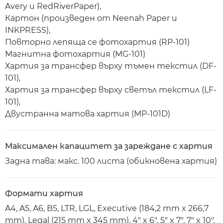
Avery и RedRiverPaper),
Картон (произведен от Neenah Paper и
INKPRESS),
Повторно лепяща се фотохартия (RP-101)
Магнитна фотохартия (MG-101)
Хартия за трансфер върху тъмен текстил (DF-
101),
Хартия за трансфер върху светъл текстил (LF-
101),
Двустранна матова хартия (MP-101D)
Максимален капацитет за зареждане с хартия
Задна тава: макс. 100 листа (обикновена хартия)
Формати хартия
A4, A5, A6, B5, LTR, LGL, Executive (184,2 mm x 266,7
mm), Legal (215 mm x 345 mm), 4" x 6", 5" x 7", 7" x 10",