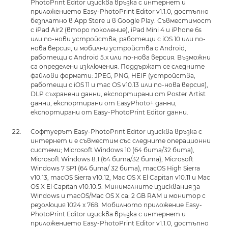
PhotoPrint Editor изисква връзка с интернет и
приложението Easy-PhotoPrint Editor v1.1.0, достъпно
безплатно в App Store и в Google Play. Съвместимост
с iPad Air2 (второ поколение), iPad Mini 4 и iPhone 6s
или по-нови устройства, работещи с iOS 10 или по-
нова версия, и мобилни устройства с Android,
работещи с Android 5.x или по-нова версия. Възможни
са определени изключения. Поддържат се следните
файлови формати: JPEG, PNG, HEIF (устройства,
работещи с iOS 11 и mac OS v10.13 или по-нова версия),
DLP съхранени данни, експортирани от Poster Artist
данни, експортирани от EasyPhoto+ данни,
експортирани от Easy-PhotoPrint Editor данни.
Софтуерът Easy-PhotoPrint Editor изисква връзка с
интернет и е съвместим със следните операционни
системи; Microsoft Windows 10 (64 бита/32 бита),
Microsoft Windows 8.1 (64 бита/32 бита), Microsoft
Windows 7 SP1 (64 бита/ 32 бита), macOS High Sierra
v10.13, macOS Sierra v10.12, Mac OS X El Capitan v10.11 и Mac
OS X El Capitan v10.10.5. Минималните изисквания за
Windows и macOS/Mac OS X са: 2 GB RAM и монитор с
резолюция 1024 x 768. Мобилното приложение Easy-
PhotoPrint Editor изисква връзка с интернет и
приложението Easy-PhotoPrint Editor v1.1.0, достъпно