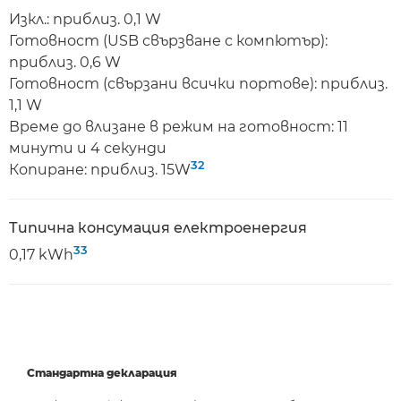
Изкл.: приблиз. 0,1 W
Готовност (USB свързване с компютър):
приблиз. 0,6 W
Готовност (свързани всички портове): приблиз.
1,1 W
Време до влизане в режим на готовност: 11
минути и 4 секунди
32
Копиране: приблиз. 15W
Типична консумация електроенергия
33
0,17 kWh
Стандартна декларация