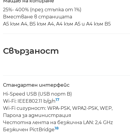
Мащаб на копиране
25%- 400% (през стъпка от 1%)
Вместване в страницата
A5 към A4, B5 към A4, A4 към A5 и A4 към B5
Свързаност
Стандартен интерфейс
Hi-Speed USB (USB порт B)
17
Wi-Fi: IEEE802.11 b/g/n
Wi-Fi сигурност: WPA-PSK, WPA2-PSK, WEP,
Парола за администрация
Честотна лента на безжична LAN: 2,4 GHz
18
Безжичен PictBridge