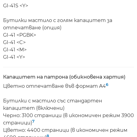
GI-41S <Y>
Бутилки мастило с голям капацитет за
отпечатване (опция)
GI-41 <PGBK>
GI-41 <C>
GI-41 <M>
GI-41 <Y>
Капацитет на патрона (обикновена хартия)
6
Цветно отпечатване във формат A4
Бутилки с мастило със стандартен
капацитет (включени)
Черно: 3100 страници (в икономичен режим 3900
7
страници)
Цветно: 4400 страници (в икономичен режим
8