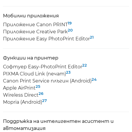
Мобилни приложения
19
Приложение Canon PRINT
20
Приложение Creative Park
21
Приложение Easy PhotoPrint Editor
Функции на принтер
22
Софтуер Easy-PhotoPrint Editor
23
PIXMA Cloud Link (печат)
24
Canon Print Service плъгин (Android)
25
Apple AirPrint
26
Wireless Direct
27
Mopria (Android)
Поддръжка на интелигентен асистент и
автоматизация