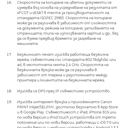
Скоростта на копиране на цветни документи се
измерва въз основа на усредняване на резултата от
sFCOT и sESAT в теста за производителност на
стандарта ISO/IEC 29183. Скоростта на копиране
може да се различава в зависимост от сложността
на документа, режима на копиране, запълването на
страницата, типа на използваната хартия и др., без
да се взема предвид времето за загряване на
машината.
Безжичният печат изисква работеща безжична
мрежа, съвместима със стандарта 802.11b/g/n/ac или
ad, в честотната лента 2,4 GHz. Скоростта на
безжичната връзка може да се различава в
зависимост от терена и разстоянието между
принтера и клиентите на безжичната мрежа.
Изисква се DPS през IP съвместимо устройство.
Изисква интернет връзка и приложението Canon
PRINT Inkjet/SELPHY, достъпно безплатно в App Store
и в Google Play. Съвместимост с iPad, iPhone 3GS или
по-нова версия и iPod touch устройства от трето
поколение или по-нови версии, работещи с iOS 7.0 или
по-нова версия, и мобилни устройства с Android 2.3.3