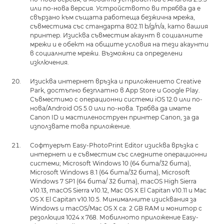
или по-нова версия. Устройството ви трябва да е
свързано към същата работеща безжична мрежа,
съвместима със стандарта 802.11 b/g/n/a, като вашия
принтер. Изисква съвместим акаунт в социалните
мрежи и е обект на общите условия на тези акаунти
в социалните мрежи. Възможни са определени
изключения.
Изисква интернет връзка и приложението Creative
Park, достъпно безплатно в App Store и Google Play.
Съвместимо с операционни системи iOS 12.0 или по-
нова/Android OS 5.0 или по-нова. Трябва да имате
Canon ID и мастиленоструен принтер Canon, за да
използвате това приложение.
Софтуерът Easy-PhotoPrint Editor изисква връзка с
интернет и е съвместим със следните операционни
системи; Microsoft Windows 10 (64 бита/32 бита),
Microsoft Windows 8.1 (64 бита/32 бита), Microsoft
Windows 7 SP1 (64 бита/ 32 бита), macOS High Sierra
v10.13, macOS Sierra v10.12, Mac OS X El Capitan v10.11 и Mac
OS X El Capitan v10.10.5. Минималните изисквания за
Windows и macOS/Mac OS X са: 2 GB RAM и монитор с
резолюция 1024 x 768. Мобилното приложение Easy-