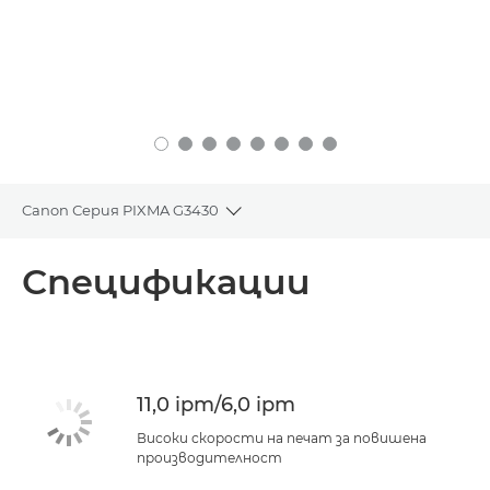
Canon Серия PIXMA G3430
Toggle breadcrumbs
Преглед
Спецификации
Спецификации
Поддръжка
11,0 ipm/6,0 ipm
КУПЕТЕ МАСТИЛО
Високи скорости на печат за повишена
производителност