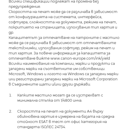
Всички спецификации подлежат на промяна без
предупреждение.
Скоростта на печат може да се различава в зависимост
от конфигурацията на системата, интерфейса,
софтуера, сложността на документа, режима на печат,
покритието на страницата, използвания тип хартия и
др.
Капацитетът за отпечатване на патроните с мастило
може да се различава в зависимост от отпечатваните
текст/снимки, използвания софтуер, режим на печат и
тип хартия. За повече информация за капацитета за
отпечатване вижте www.canon-europe.com/ink/yield
Всички наименования на компании, марки и продукти са
запазени марки на съответните им собственици.
Microsoft, Windows и логото на Windows са запазени марки
или регистрирани запазени марки на Microsoft Corporation
в Съединените щати и/или други държави.
Капките мастило могат да се изстрелват с
минимална стъпка от 1/4800 инча.
Скоростта на печат на документи А4 върху
обикновена хартия е измерена на базата на средна
стойност ESAT в тест от офис категория на
стандарта ISO/IEC 24734.