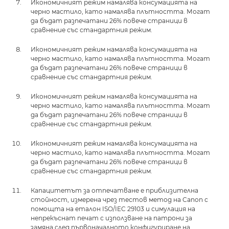
Икономичният режим намалява консумацията на
черно мастило, като намалява плътността. Могат
да бъдат разпечатани 26% повече страници в
сравнение със стандартния режим.
Икономичният режим намалява консумацията на
черно мастило, като намалява плътността. Могат
да бъдат разпечатани 26% повече страници в
сравнение със стандартния режим.
Икономичният режим намалява консумацията на
черно мастило, като намалява плътността. Могат
да бъдат разпечатани 26% повече страници в
сравнение със стандартния режим.
Икономичният режим намалява консумацията на
черно мастило, като намалява плътността. Могат
да бъдат разпечатани 26% повече страници в
сравнение със стандартния режим.
Капацитетът за отпечатване е приблизителна
стойност, измерена чрез тестов метод на Canon с
помощта на еталон ISO/IEC 29103 и симулация на
непрекъснат печат с използване на патрони за
замяна след първоначалното конфигуриране на