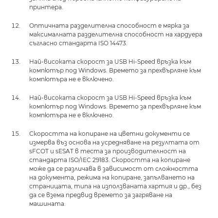
принтера.
Оптичната разделителна способност е мярка за
максималната разделителна способност на хардуера
съгласно стандарта ISO 14473.
Най-високата скорост за USB Hi-Speed връзка към
компютър под Windows. Времето за прехвърляне към
компютъра не е включено.
Най-високата скорост за USB Hi-Speed връзка към
компютър под Windows. Времето за прехвърляне към
компютъра не е включено.
Скоростта на копиране на цветни документи се
измерва въз основа на усредняване на резултата от
sFCOT и sESAT в теста за производителност на
стандарта ISO/IEC 29183. Скоростта на копиране
може да се различава в зависимост от сложността
на документа, режима на копиране, запълването на
страницата, типа на използваната хартия и др., без
да се взема предвид времето за загряване на
машината.