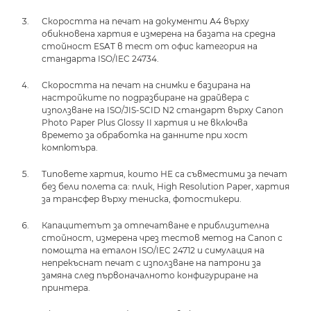
Скоростта на печат на документи А4 върху
обикновена хартия е измерена на базата на средна
стойност ESAT в тест от офис категория на
стандарта ISO/IEC 24734.
Скоростта на печат на снимки е базирана на
настройките по подразбиране на драйвера с
използване на ISO/JIS-SCID N2 стандарт върху Canon
Photo Paper Plus Glossy II хартия и не включва
времето за обработка на данните при хост
компютъра.
Типовете хартия, които НЕ са съвместими за печат
без бели полета са: плик, High Resolution Paper, хартия
за трансфер върху тениска, фотостикери.
Капацитетът за отпечатване е приблизителна
стойност, измерена чрез тестов метод на Canon с
помощта на еталон ISO/IEC 24712 и симулация на
непрекъснат печат с използване на патрони за
замяна след първоначалното конфигуриране на
принтера.