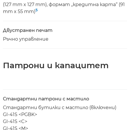
(127 mm x 127 mm), формат „кредитна карта“ (91
5
mm x 55 mm)
Двустранен печат
Ръчно управление
Патрони и капацитет
Стандартни патрони с мастило
Стандартни бутилки с мастило (включени)
GI-41S <PGBK>
GI-41S <C>
GI-41S <M>