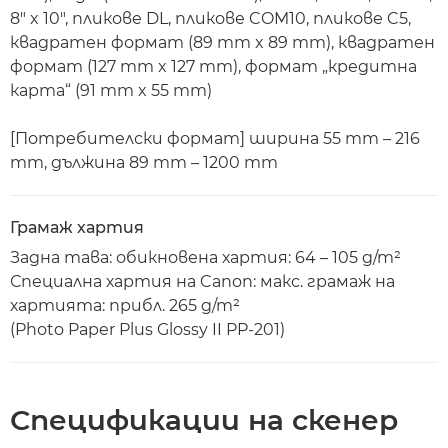
8" x 10", пликове DL, пликове COM10, пликове C5,
квадратен формат (89 mm x 89 mm), квадратен
формат (127 mm x 127 mm), формат „кредитна
карта“ (91 mm x 55 mm)
[Потребителски формат] ширина 55 mm – 216
mm, дължина 89 mm – 1200 mm
Грамаж хартия
Задна тава: обикновена хартия: 64 – 105 g/m²
Специална хартия на Canon: макс. грамаж на
хартията: прибл. 265 g/m²
(Photo Paper Plus Glossy II PP-201)
Спецификации на скенер