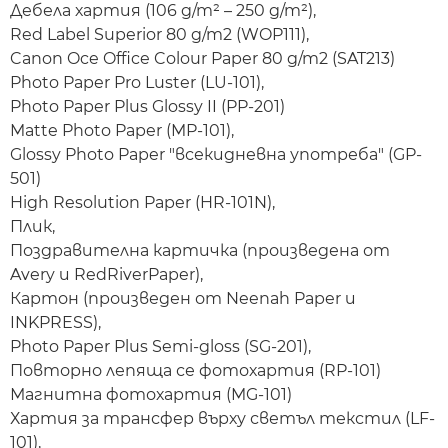
Дебела хартия (106 g/m² – 250 g/m²),
Red Label Superior 80 g/m2 (WOP111),
Canon Oce Office Colour Paper 80 g/m2 (SAT213)
Photo Paper Pro Luster (LU-101),
Photo Paper Plus Glossy II (PP-201)
Matte Photo Paper (MP-101),
Glossy Photo Paper "всекидневна употреба" (GP-
501)
High Resolution Paper (HR-101N),
Плик,
Поздравителна картичка (произведена от
Avery и RedRiverPaper),
Картон (произведен от Neenah Paper и
INKPRESS),
Photo Paper Plus Semi-gloss (SG-201),
Повторно лепяща се фотохартия (RP-101)
Магнитна фотохартия (MG-101)
Хартия за трансфер върху светъл текстил (LF-
101),