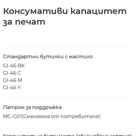
Консумативи капацитет
за печат
Стандартни бутилки с мастило
GI-46 BK
GI-46 C
GI-46 M
GI-46 Y
Патрон за поддръжка
MC-G01(Сменяема от потребителя)