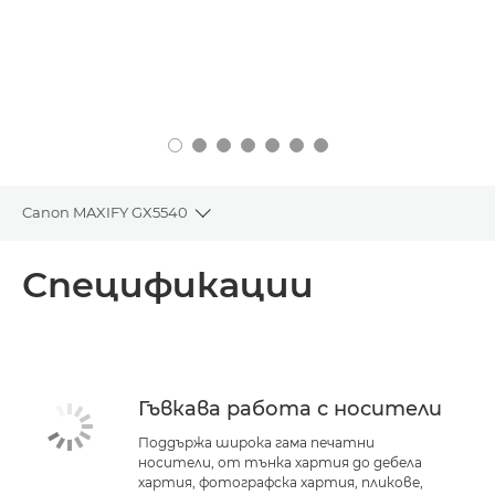
Canon MAXIFY GX5540
Toggle breadcrumbs
Преглед
Спецификации
Спецификации
Поддръжка
Гъвкава работа с носители
Поддържа широка гама печатни
носители, от тънка хартия до дебела
хартия, фотографска хартия, пликове,