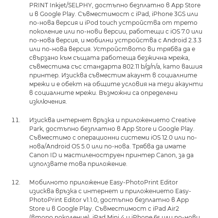
PRINT Inkjet/SELPHY, достъпно безплатно в App Store
и в Google Play. Съвместимост с iPad, iPhone 3GS или
по-нова версия и iPod touch устройства от трето
поколение или по-нови версии, работещи с iOS 7.0 или
по-нова версия, и мобилни устройства с Android 2.3.3
или по-нова версия. Устройството ви трябва да е
свързано към същата работеща безжична мрежа,
съвместима със стандарта 802.11 b/g/n/a, като вашия
принтер. Изисква съвместим акаунт в социалните
мрежи и е обект на общите условия на тези акаунти
в социалните мрежи. Възможни са определени
изключения.
Изисква интернет връзка и приложението Creative
Park, достъпно безплатно в App Store и Google Play.
Съвместимо с операционни системи iOS 12.0 или по-
нова/Android OS 5.0 или по-нова. Трябва да имате
Canon ID и мастиленоструен принтер Canon, за да
използвате това приложение.
Мобилното приложение Easy-PhotoPrint Editor
изисква връзка с интернет и приложението Easy-
PhotoPrint Editor v1.1.0, достъпно безплатно в App
Store и в Google Play. Съвместимост с iPad Air2
(второ поколение), iPad Mini 4 и iPhone 6s или по-нови