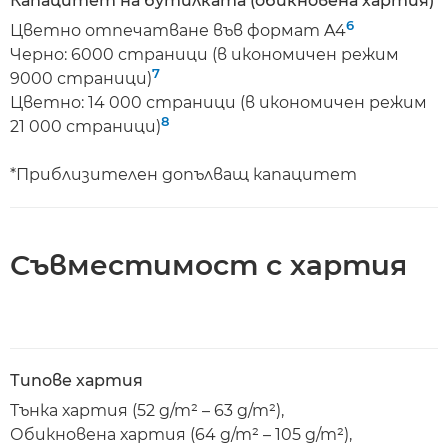
Капацитет на бутилката (обикновена хартия)
6
Цветно отпечатване във формат A4
Черно: 6000 страници (в икономичен режим
7
9000 страници)
Цветно: 14 000 страници (в икономичен режим
8
21 000 страници)
*Приблизителен допълващ капацитет
Съвместимост с хартия
Типове хартия
Тънка хартия (52 g/m² – 63 g/m²),
Обикновена хартия (64 g/m² – 105 g/m²),