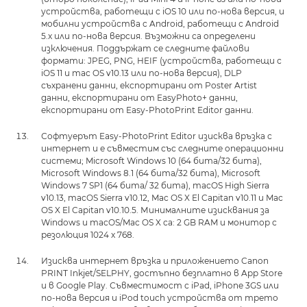
устройства, работещи с iOS 10 или по-нова версия, и
мобилни устройства с Android, работещи с Android
5.x или по-нова версия. Възможни са определени
изключения. Поддържат се следните файлови
формати: JPEG, PNG, HEIF (устройства, работещи с
iOS 11 и mac OS v10.13 или по-нова версия), DLP
съхранени данни, експортирани от Poster Artist
данни, експортирани от EasyPhoto+ данни,
експортирани от Easy-PhotoPrint Editor данни.
Софтуерът Easy-PhotoPrint Editor изисква връзка с
интернет и е съвместим със следните операционни
системи; Microsoft Windows 10 (64 бита/32 бита),
Microsoft Windows 8.1 (64 бита/32 бита), Microsoft
Windows 7 SP1 (64 бита/ 32 бита), macOS High Sierra
v10.13, macOS Sierra v10.12, Mac OS X El Capitan v10.11 и Mac
OS X El Capitan v10.10.5. Минималните изисквания за
Windows и macOS/Mac OS X са: 2 GB RAM и монитор с
резолюция 1024 x 768.
Изисква интернет връзка и приложението Canon
PRINT Inkjet/SELPHY, достъпно безплатно в App Store
и в Google Play. Съвместимост с iPad, iPhone 3GS или
по-нова версия и iPod touch устройства от трето