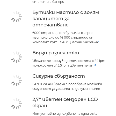
етикети и банери
Бутилки мастило с голям
капацитет за
отпечатване
6000 страници от бутилка с черно
мастило или до 14 000 страници от
3
комплект бутилки с цветни мастила
.
Бързи разпечатки
Увеличете производителността с 24 ipm
2
монохромен и 15,5 ipm цветен печат
.
Сигурна свързаност
LAN и WLAN връзка с подобрена мрежова
сигурност за защита на документите
2,7" цветен сензорен LCD
екран
Интуитивно използване на една ръка