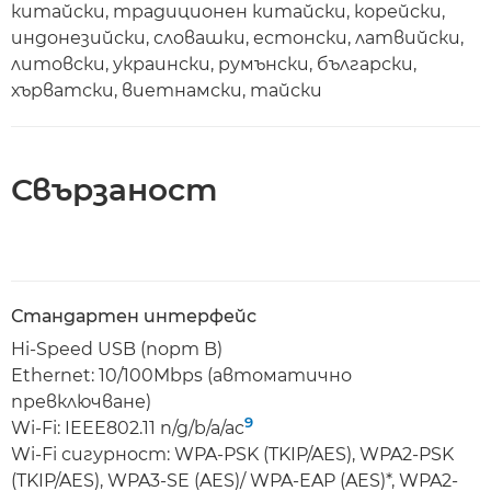
китайски, традиционен китайски, корейски,
индонезийски, словашки, естонски, латвийски,
литовски, украински, румънски, български,
хърватски, виетнамски, тайски
Свързаност
Стандартен интерфейс
Hi-Speed USB (порт B)
Ethernet: 10/100Mbps (автоматично
превключване)
9
Wi-Fi: IEEE802.11 n/g/b/a/ac
Wi-Fi сигурност: WPA-PSK (TKIP/AES), WPA2-PSK
(TKIP/AES), WPA3-SE (AES)/ WPA-EAP (AES)*, WPA2-