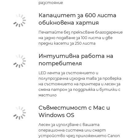
разстояние
Капацитет за 600 листа
обикновена хартия
Печатайте без прекъсване благодарение
на задно подаване за 100 листа и две
предни касети за 250 листа
Интуитивна работа на
потребителя
LED лента за състоянието и
полупрозрачна изходна тава за проверка
на състоянието на принтера и лесен за
смяна патрон за поддръжка и бутилки с
мастило
Съвместимост с Mac и
Windows OS
Лесен за използване с вашата
операционна система или смарт
устройство чрез приложението Canon