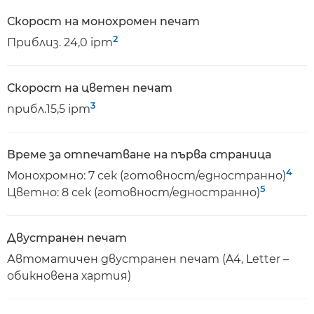
Скорост на монохромен печат
2
Приблиз. 24,0 ipm
Скорост на цветен печат
3
прибл.15,5 ipm
Време за отпечатване на първа страница
4
Монохромно: 7 сек (готовност/едностранно)
5
Цветно: 8 сек (готовност/едностранно)
Двустранен печат
Автоматичен двустранен печат (A4, Letter –
обикновена хартия)