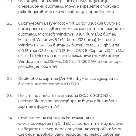
Някои функции може да не са налични за тези
операционни системи. Моля, направете справка с
ръководството или уебсайта за подробности.
Софтуерът Easy-PhotoPrint Editor изисква връзка с
интернет и е съвместим със следните операционни
системи; Microsoft Windows 10 (64 бита/32 бита),
Microsoft Windows 8.1 (64 бита/32 бита), Microsoft
Windows 7 SP1 (64 бита/ 32 бита), macOS High Sierra
v10.13, macOS Sierra v10.12, Mac OS X El Capitan v10.11 и Mac
OS X El Capitan v10.10.5. Минималните изисквания за
Windows и macOS/Mac OS X са: 2 GB RAM и монитор с
резолюция 1024 x 768.
Обикновена хартия (A4, ЧБ). Шумът се измерва на
базата на стандарта ISO7779.
Печат: при печат на еталона ISO/JIS-SCID N2 с
настройките по подразбиране върху обикновена
хартия с формат А4.
Стойност на типична консумация на
електроенергия (TEC): TEC стойността е изчислена
на базата на следните допускания: устройството
ще бъде превключвано периодично между работен