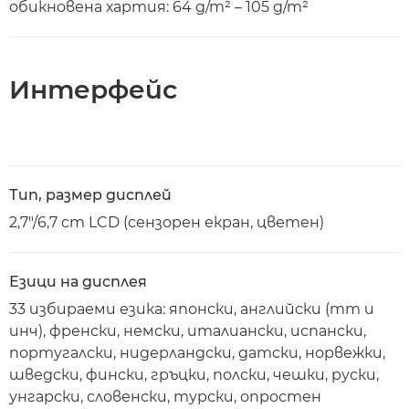
обикновена хартия: 64 g/m² – 105 g/m²
Интерфейс
Тип, размер дисплей
2,7"/6,7 cm LCD (сензорен екран, цветен)
Езици на дисплея
33 избираеми езика: японски, английски (mm и
инч), френски, немски, италиански, испански,
португалски, нидерландски, датски, норвежки,
шведски, фински, гръцки, полски, чешки, руски,
унгарски, словенски, турски, опростен