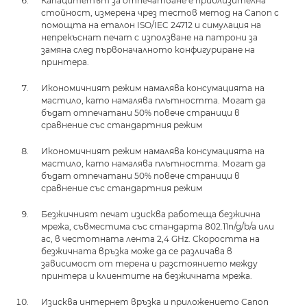
Капацитетът за отпечатване е приблизителна
стойност, измерена чрез тестов метод на Canon с
помощта на еталон ISO/IEC 24712 и симулация на
непрекъснат печат с използване на патрони за
замяна след първоначалното конфигуриране на
принтера.
Икономичният режим намалява консумацията на
мастило, като намалява плътността. Могат да
бъдат отпечатани 50% повече страници в
сравнение със стандартния режим
Икономичният режим намалява консумацията на
мастило, като намалява плътността. Могат да
бъдат отпечатани 50% повече страници в
сравнение със стандартния режим
Безжичният печат изисква работеща безжична
мрежа, съвместима със стандарта 802.11n/g/b/a или
ac, в честотната лента 2,4 GHz. Скоростта на
безжичната връзка може да се различава в
зависимост от терена и разстоянието между
принтера и клиентите на безжичната мрежа.
Изисква интернет връзка и приложението Canon