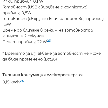
Изкл.: приблиз. 0,1 W
Готовност (USB свързване с компютър):
приблиз. 0,8W
Готовност (свързани всички портове): приблиз.
1,3W
Време до влизане в режим на готовност: 5
минути и 2 секунди
23
Печат: приблиз. 22 W
* Времето за изчакване за готовност не може
да бъде променено (Lot26)
Типична консумация електроенергия
24
0,15 kWh