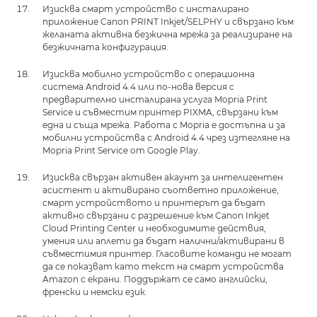
Изисква смарт устройство с инсталирано
приложение Canon PRINT Inkjet/SELPHY и свързано към
желаната активна безжична мрежа за реализиране на
безжичната конфигурация.
Изисква мобилно устройство с операционна
система Android 4.4 или по-нова версия с
предварително инсталирана услуга Mopria Print
Service и съвместим принтер PIXMA, свързани към
една и съща мрежа. Работа с Mopria е достъпна и за
мобилни устройства с Android 4.4 чрез изтегляне на
Mopria Print Service от Google Play.
Изисква свързан активен акаунт за интелигентен
асистент и активирано съответно приложение,
смарт устройството и принтерът да бъдат
активно свързани с разрешение към Canon Inkjet
Cloud Printing Center и необходимите действия,
умения или аплети да бъдат налични/активирани в
съвместимия принтер. Гласовите команди не могат
да се показват като текст на смарт устройства
Amazon с екрани. Поддържат се само английски,
френски и немски език.