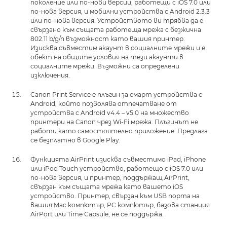
поколение или по-нови версии, работещи с iOS 7.0 или
по-нова версия, и мобилни устройства с Android 2.3.3
или по-нова версия. Устройството ви трябва да е
свързано към същата работеща мрежа с безжична
802.11 b/g/n възможност като вашия принтер.
Изисква съвместим акаунт в социалните мрежи и е
обект на общите условия на тези акаунти в
социалните мрежи. Възможни са определени
изключения.
Canon Print Service е плъгин за смарт устройства с
Android, който позволява отпечатване от
устройства с Android v4.4 – v5.0 на множество
принтери на Canon чрез Wi-Fi мрежа. Плъгинът не
работи като самостоятелно приложение. Предлага
се безплатно в Google Play.
Функцията AirPrint изисква съвместимо iPad, iPhone
или iPod Touch устройство, работещо с iOS 7.0 или
по-нова версия, и принтер, поддържащ AirPrint,
свързан към същата мрежа като вашето iOS
устройство. Принтер, свързан към USB порта на
вашия Mac компютър, PC компютър, базова станция
AirPort или Time Capsule, не се поддържа.