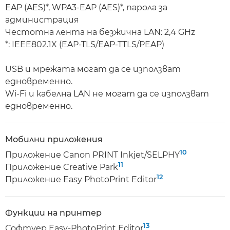
EAP (AES)*, WPA3-EAP (AES)*, парола за
администрация
Честотна лента на безжична LAN: 2,4 GHz
*: IEEE802.1X (EAP-TLS/EAP-TTLS/PEAP)
USB и мрежата могат да се използват
едновременно.
Wi-Fi и кабелна LAN не могат да се използват
едновременно.
Мобилни приложения
10
Приложение Canon PRINT Inkjet/SELPHY
11
Приложение Creative Park
12
Приложение Easy PhotoPrint Editor
Функции на принтер
13
Софтуер Easy-PhotoPrint Editor