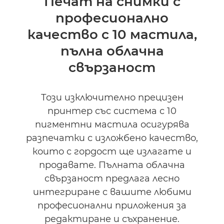
Печат на снимки с
професионално
Спецификации
качество с 10 мастила,
КУПЕТЕ МАСТИЛО
пълна облачна
свързаност
Този изключително прецизен
принтер със система с 10
пигментни мастила осигурява
разпечатки с изложбено качество,
които с гордост ще излагате и
продавате. Пълната облачна
свързаност предлага лесно
интегриране с вашите любими
професионални приложения за
редактиране и съхранение.