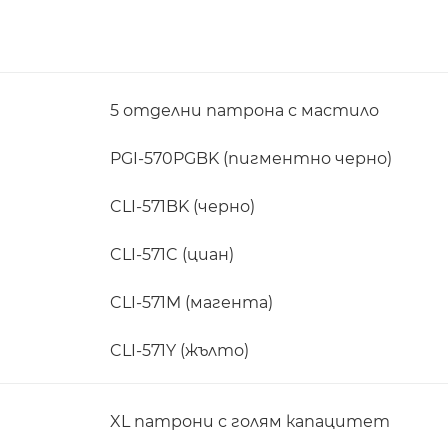
5 отделни патрона с мастило
PGI-570PGBK (пигментно черно)
CLI-571BK (черно)
CLI-571C (циан)
CLI-571M (магента)
CLI-571Y (жълто)
XL патрони с голям капацитет