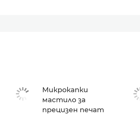
Микрокапки
мастило за
прецизен печат