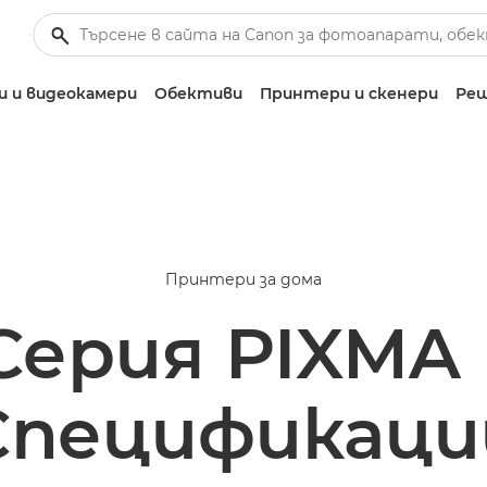
 и видеокамери
Обективи
Принтери и скенери
Реш
Принтери за дома
Серия PIXMA
Спецификаци