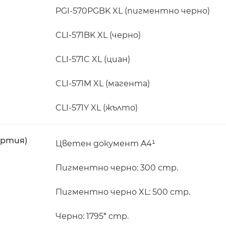
PGI-570PGBK XL (пигментно черно)
CLI-571BK XL (черно)
CLI-571C XL (циан)
CLI-571M XL (магента)
CLI-571Y XL (жълто)
артия)
Цветен документ A4¹
Пигментно черно: 300 стр.
Пигментно черно XL: 500 стр.
Черно: 1795* стр.