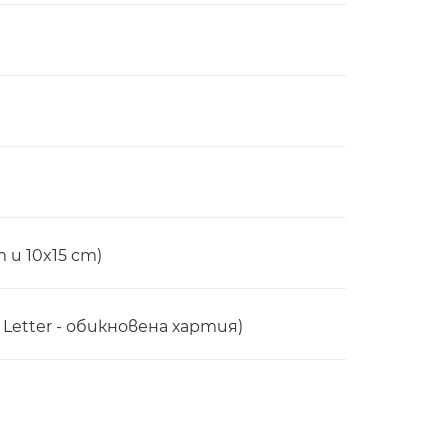
m и 10x15 cm)
etter - обикновена хартия)