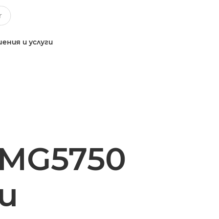
ения и услуги
 MG5750
и