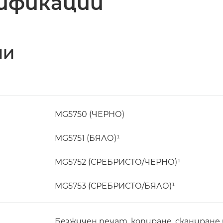
ификации
ИИ
MG5750 (ЧЕРНО)
MG5751 (БЯЛО)¹
MG5752 (СРЕБРИСТО/ЧЕРНО)¹
MG5753 (СРЕБРИСТО/БЯЛО)¹
Безжичен печат, копиране, сканиране 