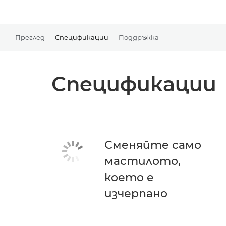
Преглед
Спецификации
Поддръжка
Спецификации
Сменяйте само
мастилото,
което е
изчерпано