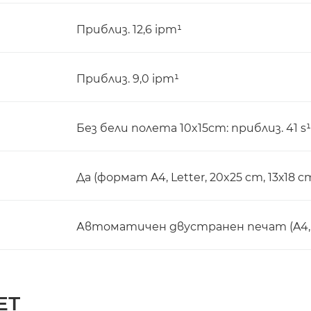
Приблиз. 12,6 ipm¹
Приблиз. 9,0 ipm¹
Без бели полета 10x15cm: приблиз. 41 s¹
Да (формат A4, Letter, 20x25 cm, 13х18 c
Автоматичен двустранен печат (A4, L
ЕТ