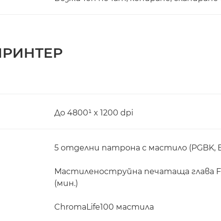
ПРИНТЕР
До 4800¹ x 1200 dpi
5 отделни патрона с мастило (PGBK, BK,
Мастиленоструйна печатаща глава FI
(мин.)
ChromaLife100 мастила