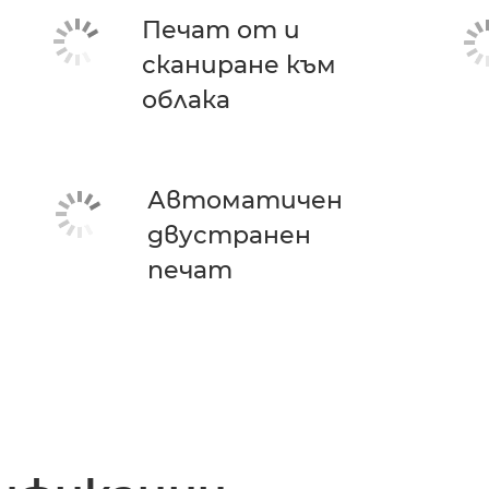
Печат от и
сканиране към
облака
Автоматичен
двустранен
печат