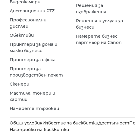
Видеокамери
Решения за
Дистанционни PTZ
изображения
Професионални
Решения и услуги за
дисплеи
бизнеси
Обективи
Намерете бизнес
партньор на Canon
Принтери за дома и
малки бизнеси
Принтери за офиса
Принтери за
производствен печат
Скенери
Мастила, тонери и
хартии
Намерете търговец
Общи условия
Известие за бисквитки
Достъпност
П
Настройки на бисквитки