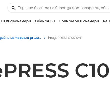
 и видеокамери
Обективи
Принтери и скенери
Реш
Медийни материали за широкоформатен печат – Пресцентър на Canon
imagePRESS C10010VP
PRESS C1