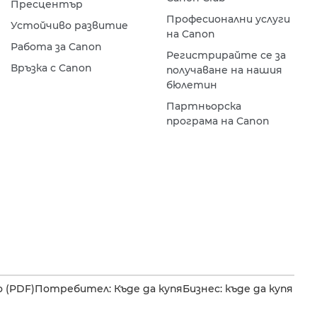
Пресцентър
Професионални услуги
Устойчиво развитие
на Canon
Работа за Canon
Регистрирайте се за
Връзка с Canon
получаване на нашия
бюлетин
Партньорска
програма на Canon
 (PDF)
Потребител: Къде да купя
Бизнес: къде да купя