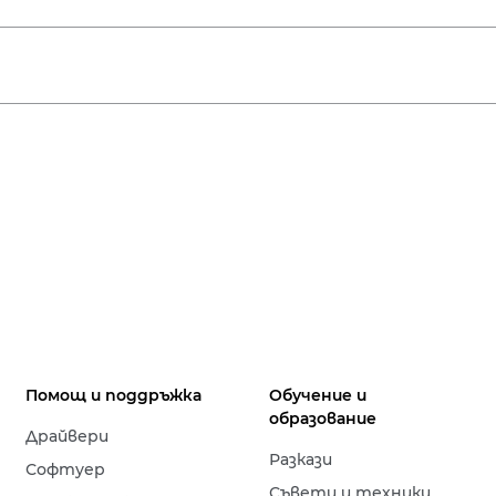
Помощ и поддръжка
Обучение и
образование
Драйвери
Разкази
Софтуер
Съвети и техники