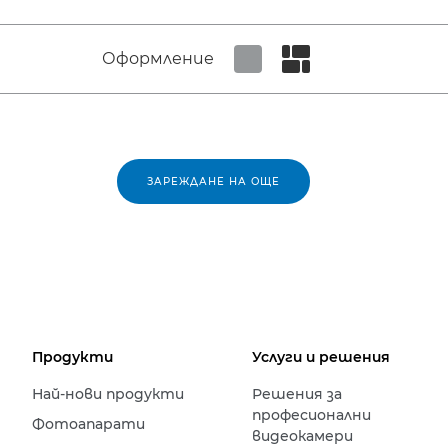
Оформление
Set tiled view
Set masonry view
ЗАРЕЖДАНЕ НА ОЩЕ
Продукти
Услуги и решения
Най-нови продукти
Решения за
професионални
Фотоапарати
видеокамери