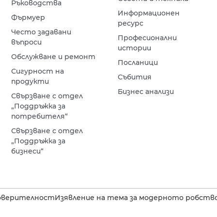
Ръководства
Информационен
Фърмуер
ресурс
Често задавани
Професионални
въпроси
истории
Обслужване и ремонт
Посланици
Сигурност на
Събития
продукти
Бизнес анализи
Свързване с отдел
„Поддръжка за
потребителя“
Свързване с отдел
„Поддръжка за
бизнеси“
оверителност
Изявление на тема за модерното робство