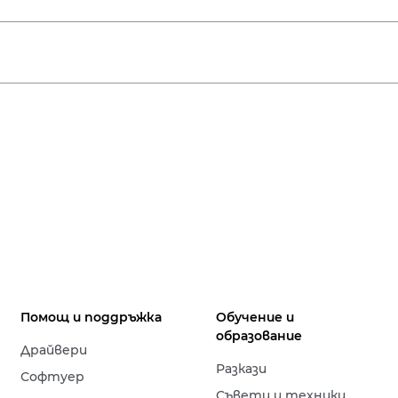
Помощ и поддръжка
Обучение и
образование
Драйвери
Разкази
Софтуер
Съвети и техники