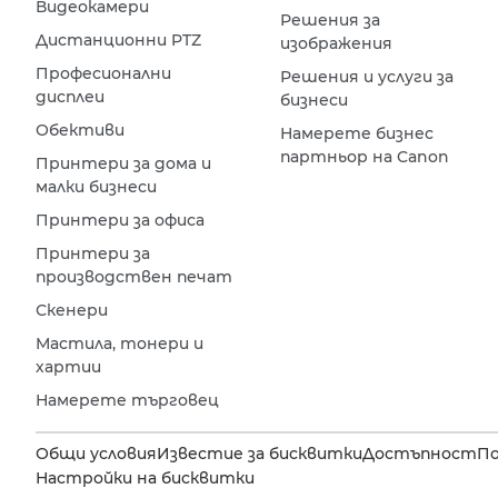
Видеокамери
Решения за
Дистанционни PTZ
изображения
Професионални
Решения и услуги за
дисплеи
бизнеси
Обективи
Намерете бизнес
партньор на Canon
Принтери за дома и
малки бизнеси
Принтери за офиса
Принтери за
производствен печат
Скенери
Мастила, тонери и
хартии
Намерете търговец
Общи условия
Известие за бисквитки
Достъпност
П
Настройки на бисквитки