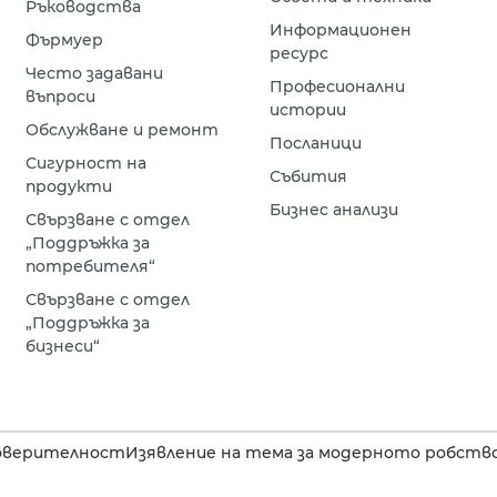
Ръководства
Информационен
Фърмуер
ресурс
Често задавани
Професионални
въпроси
истории
Обслужване и ремонт
Посланици
Сигурност на
Събития
продукти
Бизнес анализи
Свързване с отдел
„Поддръжка за
потребителя“
Свързване с отдел
„Поддръжка за
бизнеси“
оверителност
Изявление на тема за модерното робство