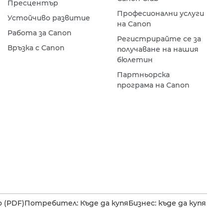
Пресцентър
Професионални услуги
Устойчиво развитие
на Canon
Работа за Canon
Регистрирайте се за
Връзка с Canon
получаване на нашия
бюлетин
Партньорска
програма на Canon
 (PDF)
Потребител: Къде да купя
Бизнес: къде да купя