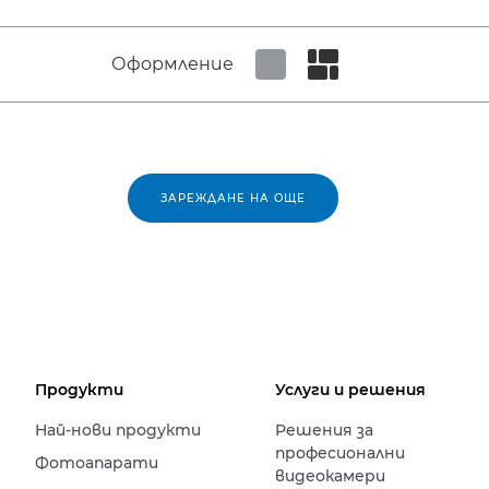
Оформление
Set tiled view
Set masonry view
ЗАРЕЖДАНЕ НА ОЩЕ
Продукти
Услуги и решения
Най-нови продукти
Решения за
професионални
Фотоапарати
видеокамери