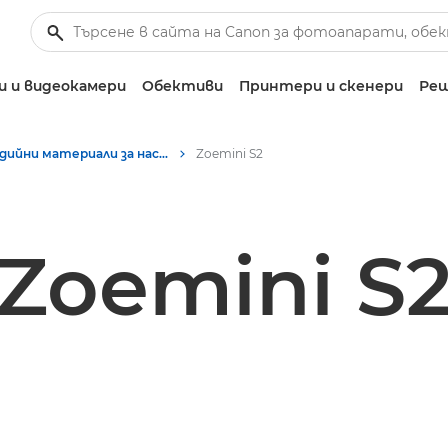
 и видеокамери
Обективи
Принтери и скенери
Реш
Медийни материали за настолен печат – Пресцентър на Canon
Zoemini S2
Zoemini S