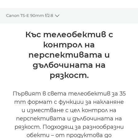
Canon TS-E 90mm f/2.8
Toggle breadcrumbs
Преглед
Къс телеобектив с
контрол на
Спецификации
перспективата и
дълбочината на
рязкост.
Първият в света телеобектив за 35
mm формат с функции за накланяне
и изместване с цел контрол на
перспективата и дълбочината на
рязкост. Подходящ за разнообразни
обекти – от продуктова до