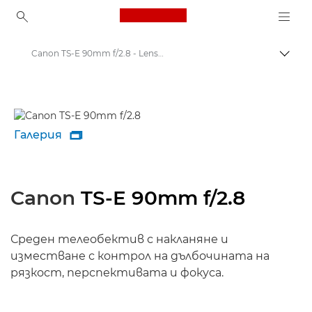
Canon Logo, back to ho
Canon TS-E 90mm f/2.8 - Lenses - Camera & Photo lenses
Прев
Canon
Обективи за фотоапарат Canon
Галерия

Canon
TS-E 90mm f/2.8
Среден телеобектив с накланяне и
изместване с контрол на дълбочината на
рязкост, перспективата и фокуса.