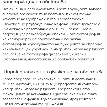
Конструкция на обектива
Включваща шест елемента в пет групи, оптичната
система от гаусов тип постига изключително
качество на изображението и естествено
изглеждащо разфокусиране на фона. Фокусирането е
възможно на разстояние до 0,5 m. Обективът е
подходящ за разнообразни обекти – от фотография
на натюрморт до портретна и пейзажна
фотография. Използването на функцията за обратно
накланяне с цел управление на дълбочината на рязкост
позволява на фотографа да заснеме уникални
изображения, непостижими с обикновен обектив.
Широк диапазон на движение на обектива
Като предлага ±8° накланяне, ±11 mm изместване и
±90° завъртане, TS-E 90m f/2,8 предоставя контрол
над дълбочината на рязкост и перспективата.
Механизмът за накланяне и изместване също така
разполага и с функция за заключване, чрез която се
избягват нежеланите движения.