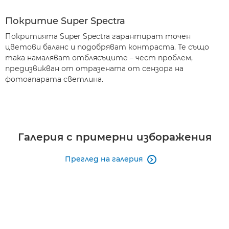
Покритие Super Spectra
Покритията Super Spectra гарантират точен
цветови баланс и подобряват контраста. Те също
така намаляват отблясъците – чест проблем,
предизвикван от отразената от сензора на
фотоапарата светлина.
Галерия с примерни изборажения
Преглед на галерия
