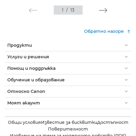
1
/
13
Обратно нагоре
Продукти
Услуги и решения
Помощ и поддръжка
Обучение и образование
Относно Canon
Моят акаунт
Общи условия
Известие за бисквитки
Достъпност
Поверителност
Изявление на тема за модерното робство (PDF)