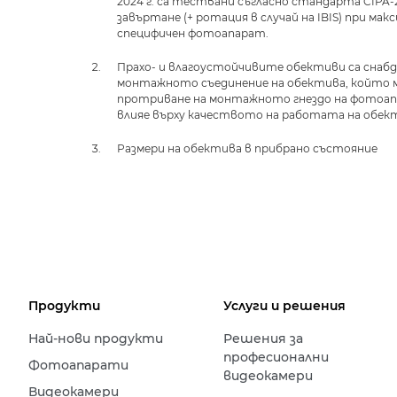
2024 г. са тествани съгласно стандарта CIPA-
завъртане (+ ротация в случай на IBIS) при ма
специфичен фотоапарат.
Прахо- и влагоустойчивите обективи са снабд
монтажното съединение на обектива, който м
протриване на монтажното гнездо на фотоапар
влияе върху качеството на работата на обек
Размери на обектива в прибрано състояние
Продукти
Услуги и решения
Най-нови продукти
Решения за
професионални
Фотоапарати
видеокамери
Видеокамери