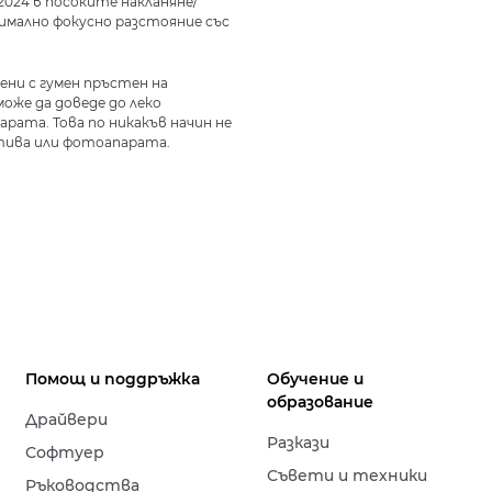
2024 в посоките накланяне/
ксимално фокусно разстояние със
ени с гумен пръстен на
оже да доведе до леко
ата. Това по никакъв начин не
тива или фотоапарата.
Помощ и поддръжка
Обучение и
образование
Драйвери
Разкази
Софтуер
Съвети и техники
Ръководства