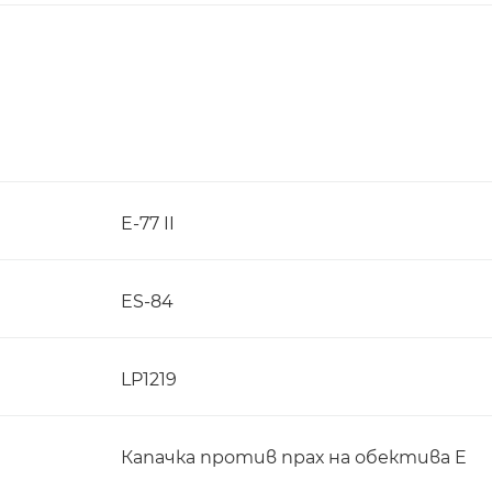
E-77 II
ES-84
LP1219
Капачка против прах на обектива E