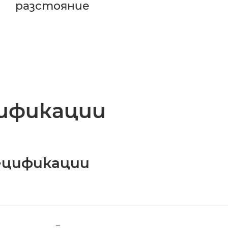
разстояние
ификации
ецификации
–