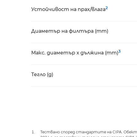
2
Устойчивост на прах/влага
Диаметър на филтъра (mm)
3
Макс. диаметър x дължина (mm)
Тегло (g)
Тествано според стандартите на CIPA. Обекти