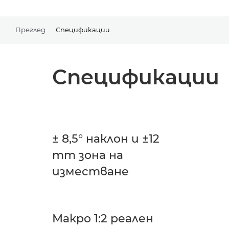
Преглед
Спецификации
Спецификации
± 8,5° наклон и ±12
mm зона на
изместване
Макро 1:2 реален