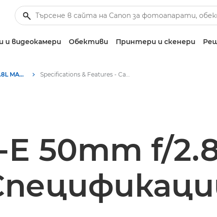
 и видеокамери
Обективи
Принтери и скенери
Реш
Canon TS-E 50mm f/2.8L MACRO - Обективи – обективи за фотоапарати
Specifications & Features - Canon TS-E 50mm f/2.8L MACRO - Canon TS-E 50mm f/2.8L MACRO
-E 50mm f/2
Спецификаци