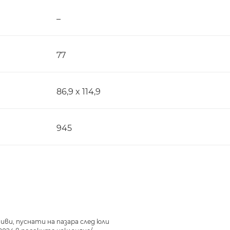
–
77
86,9 x 114,9
945
ви, пуснати на пазара след юли