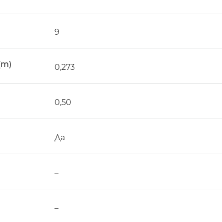
9
(m)
0,273
0,50
Да
–
–