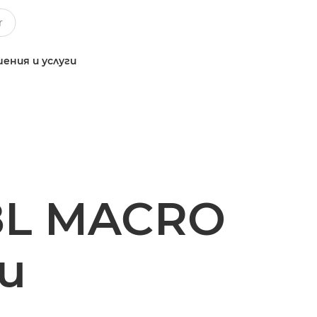
ения и услуги
.8L MACRO
и