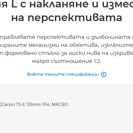
 L с накланяне и изм
на перспективата
 управлявате перспективата и дълбочината 
брираните механизми на обектива, изключит
формовано стъкло за ниски нива на изкрив
макро съотношение 1:2.
Вижте пълните спецификации
