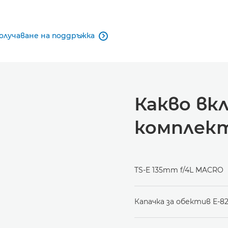
олучаване на поддръжка

Какво вк
комплек
TS-E 135mm f/4L MACRO
Капачка за обектив E-82 