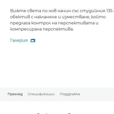
Вижте света по нов начин със студийния 13
обектив с накланяне и изместване, който
предлага контрол на перспективата и
компресирана перспектива.
Галерия

Галерия
Преглед
Спецификации
Поддръжка