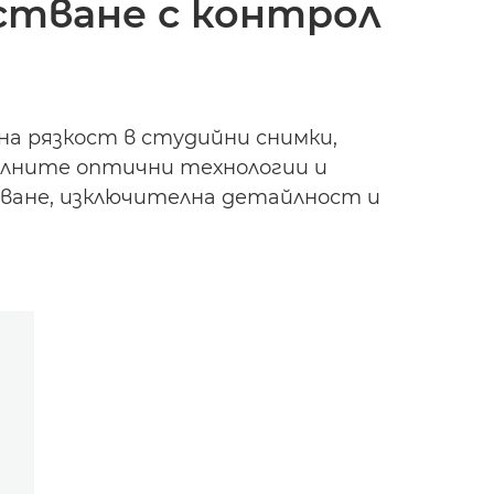
естване с контрол
на рязкост в студийни снимки,
елните оптични технологии и
яване, изключителна детайлност и