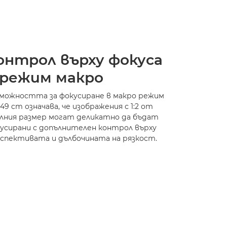
онтрол върху фокуса
 режим макро
можността за фокусиране в макро режим
49 cm означава, че изображения с 1:2 от
лния размер могат деликатно да бъдат
усирани с допълнителен контрол върху
спективата и дълбочината на рязкост.