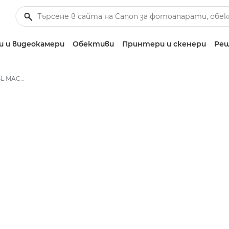
 и видеокамери
Обективи
Принтери и скенери
Реш
Canon TS-E 135mm f/4L MACRO - Обективи – обективи за фотоапарати