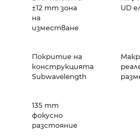
±12 mm зона
UD е
на
изместване
Покритие на
Макро
конструкцията
реал
Subwavelength
разм
135 mm
фокусно
разстояние