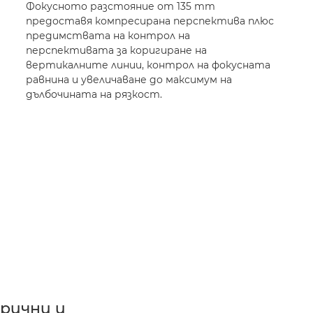
Фокусното разстояние от 135 mm
предоставя компресирана перспектива плюс
предимствата на контрол на
перспективата за коригиране на
вертикалните линии, контрол на фокусната
равнина и увеличаване до максимум на
дълбочината на рязкост.
рични и