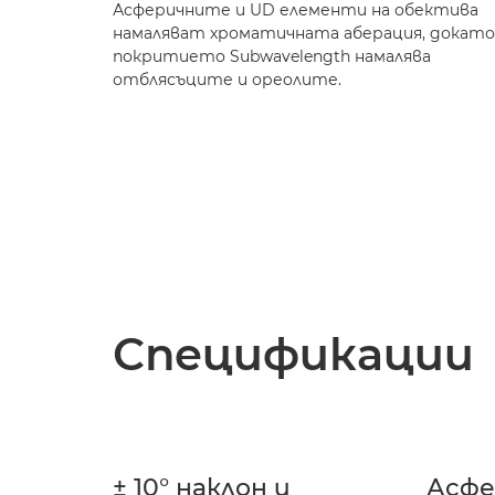
Асферичните и UD елементи на обектива
намаляват хроматичната аберация, докато
покритието Subwavelength намалява
отблясъците и ореолите.
Спецификации
± 10° наклон и
Асфе