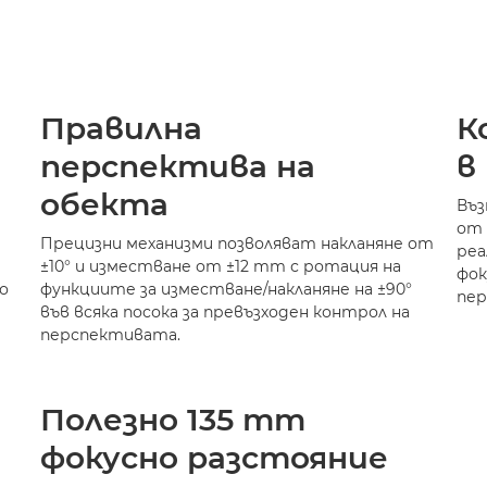
Правилна
К
перспектива на
в
обекта
Въз
от 
Прецизни механизми позволяват накланяне от
реа
±10° и изместване от ±12 mm с ротация на
фок
о
функциите за изместване/накланяне на ±90°
пер
във всяка посока за превъзходен контрол на
перспективата.
Полезно 135 mm
фокусно разстояние