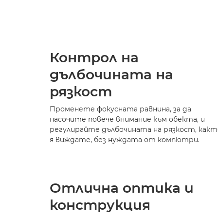
Контрол на
дълбочината на
рязкост
Променете фокусната равнина, за да
насочите повече внимание към обекта, и
регулирайте дълбочината на рязкост, какт
я виждате, без нуждата от компютри.
Отлична оптика и
конструкция