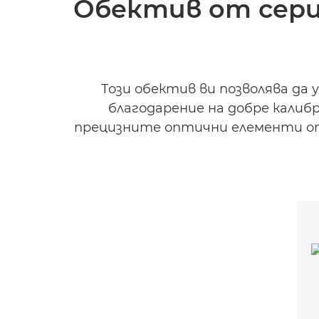
Обектив от серия
Този обектив ви позволява да
благодарение на добре кали
прецизните оптични елементи от 