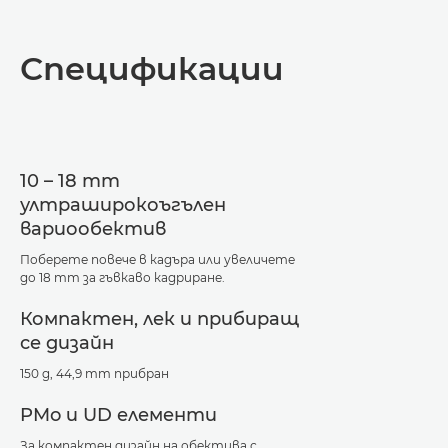
Преглед
Спецификации
Спецификации
Поддръжка
10 – 18 mm
ултраширокоъгълен
вариообектив
Поберете повече в кадъра или увеличете
до 18 mm за гъвкаво кадриране.
Компактен, лек и прибиращ
се дизайн
150 g, 44,9 mm прибран
PMo и UD елементи
За компактен дизайн на обектива с