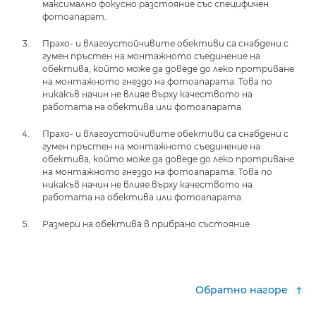
максимално фокусно разстояние със специфичен
фотоапарат.
Прахо- и влагоустойчивите обективи са снабдени с
гумен пръстен на монтажното съединение на
обектива, който може да доведе до леко протриване
на монтажното гнездо на фотоапарата. Това по
никакъв начин не влияе върху качеството на
работата на обектива или фотоапарата.
Прахо- и влагоустойчивите обективи са снабдени с
гумен пръстен на монтажното съединение на
обектива, който може да доведе до леко протриване
на монтажното гнездо на фотоапарата. Това по
никакъв начин не влияе върху качеството на
работата на обектива или фотоапарата.
Размери на обектива в прибрано състояние
Обратно нагоре