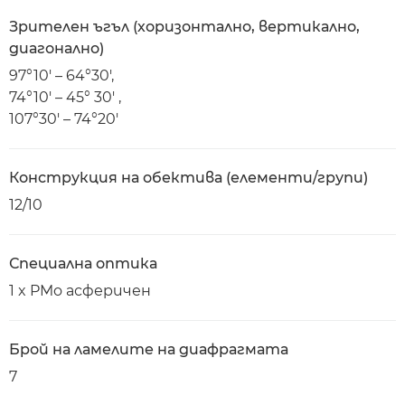
Зрителен ъгъл (хоризонтално, вертикално,
диагонално)
97°10' – 64°30',
74°10' – 45° 30' ,
107°30' – 74°20'
Конструкция на обектива (елементи/групи)
12/10
Специална оптика
1 x PMo асферичен
Брой на ламелите на диафрагмата
7