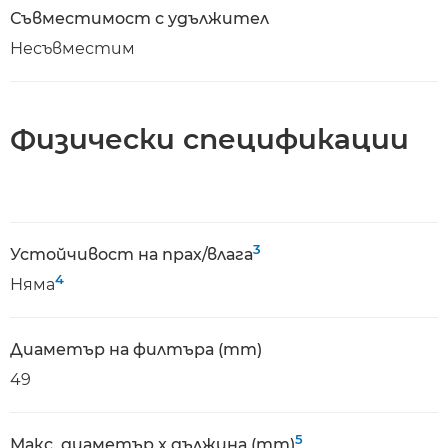
Съвместимост с удължител
Несъвместим
Физически спецификации
3
Устойчивост на прах/влага
4
Няма
Диаметър на филтъра (mm)
49
5
Макс. диаметър x дължина (mm)