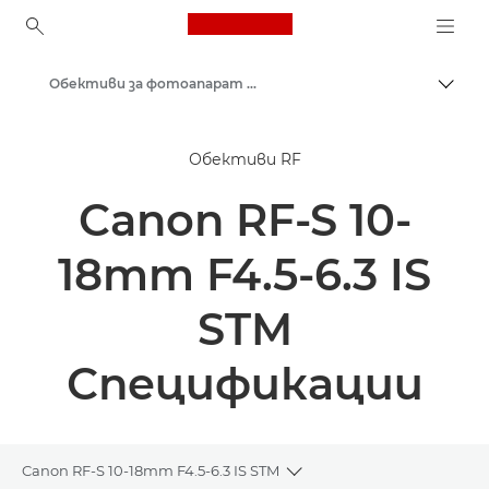
Canon Logo, back to ho
Обективи за фотоапарат Canon
Прев
Canon
Обективи RF
Canon RF-S 10-
18mm F4.5-6.3 IS
STM
Спецификации
Canon RF-S 10-18mm F4.5-6.3 IS STM
Toggle breadcrumbs