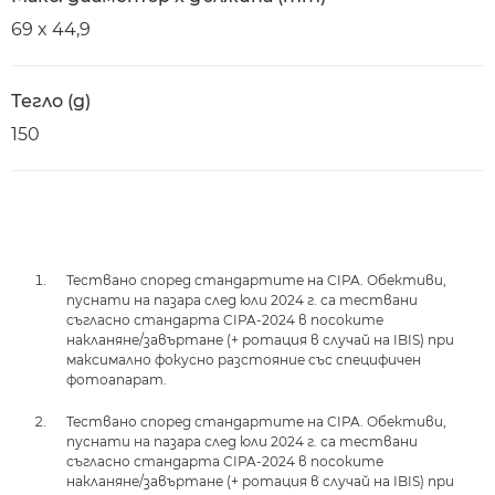
69 x 44,9
Тегло (g)
150
Тествано според стандартите на CIPA. Обективи,
пуснати на пазара след юли 2024 г. са тествани
съгласно стандарта CIPA-2024 в посоките
накланяне/завъртане (+ ротация в случай на IBIS) при
максимално фокусно разстояние със специфичен
фотоапарат.
Тествано според стандартите на CIPA. Обективи,
пуснати на пазара след юли 2024 г. са тествани
съгласно стандарта CIPA-2024 в посоките
накланяне/завъртане (+ ротация в случай на IBIS) при