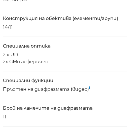
Конструкция на обектива (елементи/групи)
14/11
Специална оптика
2 x UD
2x GMo асферичен
Специални функции
1
Пръстен на диафрагмата (видео)
Брой на ламелите на диафрагмата
11