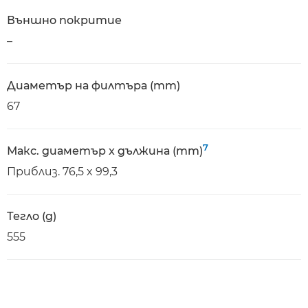
Външно покритие
–
Диаметър на филтъра (mm)
67
7
Макс. диаметър x дължина (mm)
Приблиз. 76,5 x 99,3
Тегло (g)
555