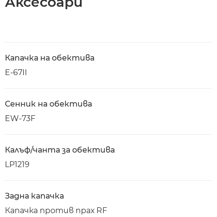
Аксесоари
Капачка на обектива
E-67II
Сенник на обектива
EW-73F
Калъф/чанта за обектива
LP1219
Задна капачка
Капачка против прах RF