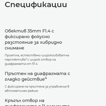
Спецификации
Спецификации
Поддръжка
Обектив 35mm F1.4 с
фиксирано фокусно
разстояние за хибридно
снимане
Приятна, естествено широкообхватна
3
перспектива
с широк отвор на
диафрагмата от f/1.4
Пръстен на диафрагмата с
4
гладко действие
С фиксиране на пръстена за управление в
автоматичен режим
Кръгъл отвор на