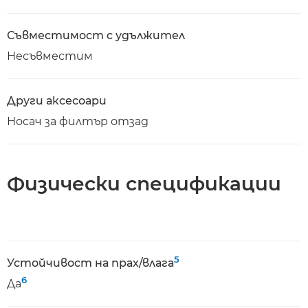
Съвместимост с удължител
Несъвместим
Други аксесоари
Носач за филтър отзад
Физически спецификации
5
Устойчивост на прах/влага
6
Да