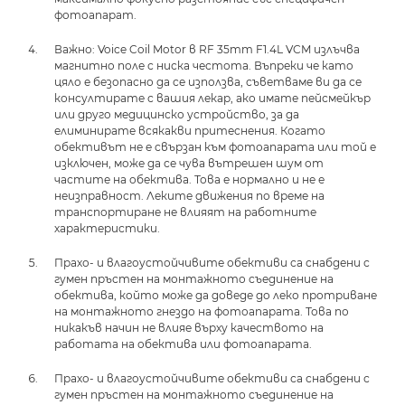
фотоапарат.
Важно: Voice Coil Motor в RF 35mm F1.4L VCM излъчва
магнитно поле с ниска честота. Въпреки че като
цяло е безопасно да се използва, съветваме ви да се
консултирате с вашия лекар, ако имате пейсмейкър
или друго медицинско устройство, за да
елиминирате всякакви притеснения. Когато
обективът не е свързан към фотоапарата или той е
изключен, може да се чува вътрешен шум от
частите на обектива. Това е нормално и не е
неизправност. Леките движения по време на
транспортиране не влияят на работните
характеристики.
Прахо- и влагоустойчивите обективи са снабдени с
гумен пръстен на монтажното съединение на
обектива, който може да доведе до леко протриване
на монтажното гнездо на фотоапарата. Това по
никакъв начин не влияе върху качеството на
работата на обектива или фотоапарата.
Прахо- и влагоустойчивите обективи са снабдени с
гумен пръстен на монтажното съединение на