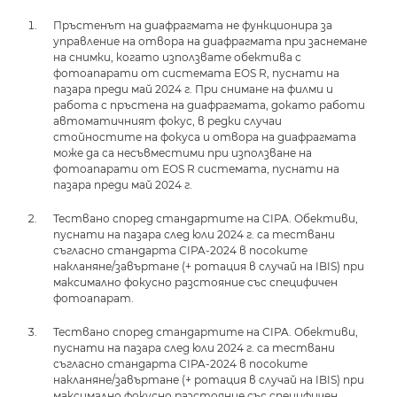
Пръстенът на диафрагмата не функционира за
управление на отвора на диафрагмата при заснемане
на снимки, когато използвате обектива с
фотоапарати от системата EOS R, пуснати на
пазара преди май 2024 г. При снимане на филми и
работа с пръстена на диафрагмата, докато работи
автоматичният фокус, в редки случаи
стойностите на фокуса и отвора на диафрагмата
може да са несъвместими при използване на
фотоапарати от EOS R системата, пуснати на
пазара преди май 2024 г.
Тествано според стандартите на CIPA. Обективи,
пуснати на пазара след юли 2024 г. са тествани
съгласно стандарта CIPA-2024 в посоките
накланяне/завъртане (+ ротация в случай на IBIS) при
максимално фокусно разстояние със специфичен
фотоапарат.
Тествано според стандартите на CIPA. Обективи,
пуснати на пазара след юли 2024 г. са тествани
съгласно стандарта CIPA-2024 в посоките
накланяне/завъртане (+ ротация в случай на IBIS) при
максимално фокусно разстояние със специфичен