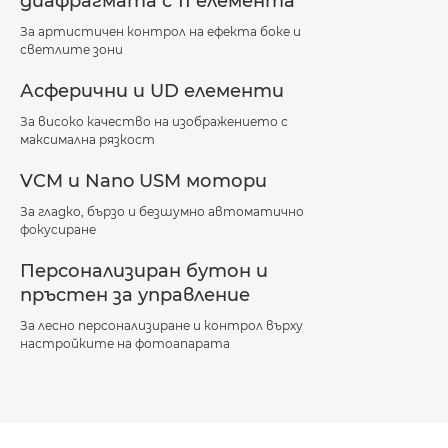
диафрагмата с 11 елемента
За артистичен контрол на ефекта боке и
светлите зони
Асферични и UD елементи
За високо качество на изображението с
максимална рязкост
VCM и Nano USM мотори
За гладко, бързо и безшумно автоматично
фокусиране
Персонализиран бутон и
пръстен за управление
За лесно персонализиране и контрол върху
настройките на фотоапарата