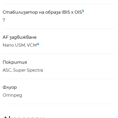
3
Стабилизатор на образа IBIS x OIS
7
AF задвижване
4
Nano USM, VCM
Покрития
ASC, Super Spectra
Флуор
Отпред