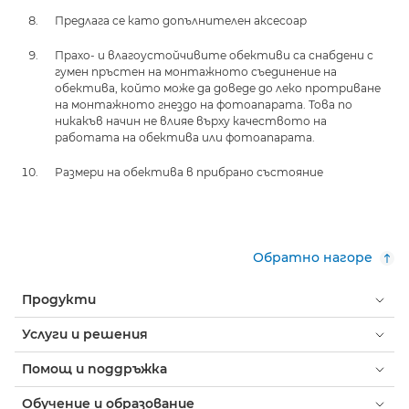
Предлага се като допълнителен аксесоар
Прахо- и влагоустойчивите обективи са снабдени с
гумен пръстен на монтажното съединение на
обектива, който може да доведе до леко протриване
на монтажното гнездо на фотоапарата. Това по
никакъв начин не влияе върху качеството на
работата на обектива или фотоапарата.
Размери на обектива в прибрано състояние
Обратно нагоре
Продукти
Услуги и решения
Помощ и поддръжка
Обучение и образование