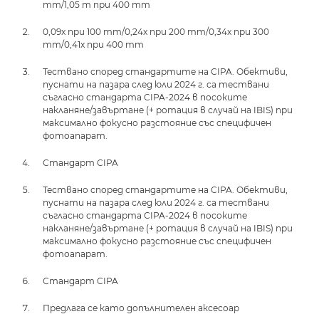
mm/1,05 m при 400 mm
0,09x при 100 mm/0,24x при 200 mm/0,34x при 300
mm/0,41x при 400 mm
Тествано според стандартите на CIPA. Обективи,
пуснати на пазара след юли 2024 г. са тествани
съгласно стандарта CIPA-2024 в посоките
накланяне/завъртане (+ ротация в случай на IBIS) при
максимално фокусно разстояние със специфичен
фотоапарат.
Стандарт CIPA
Тествано според стандартите на CIPA. Обективи,
пуснати на пазара след юли 2024 г. са тествани
съгласно стандарта CIPA-2024 в посоките
накланяне/завъртане (+ ротация в случай на IBIS) при
максимално фокусно разстояние със специфичен
фотоапарат.
Стандарт CIPA
Предлага се като допълнителен аксесоар