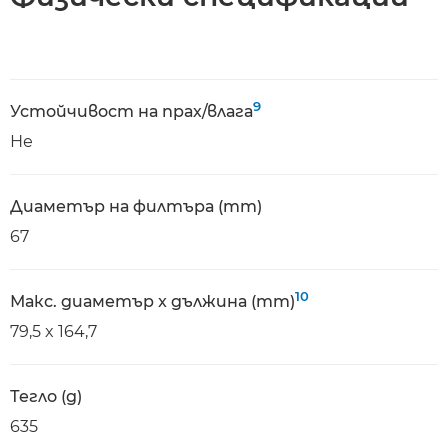
9
Устойчивост на прах/влага
Не
Диаметър на филтъра (mm)
67
10
Макс. диаметър x дължина (mm)
79,5 x 164,7
Тегло (g)
635