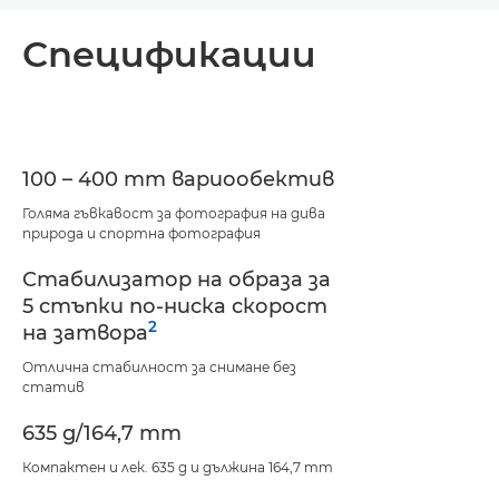
Преглед
Спецификации
Спецификации
Поддръжка
100 – 400 mm вариообектив
Голяма гъвкавост за фотография на дива
природа и спортна фотография
Стабилизатор на образа за
5 стъпки по-ниска скорост
2
на затвора
Отлична стабилност за снимане без
статив
635 g/164,7 mm
Компактен и лек. 635 g и дължина 164,7 mm