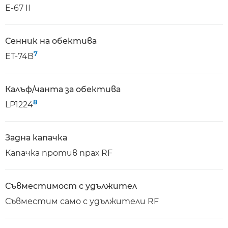
E-67 II
Сенник на обектива
7
ET-74B
Калъф/чанта за обектива
8
LP1224
Задна капачка
Капачка против прах RF
Съвместимост с удължител
Съвместим само с удължители RF