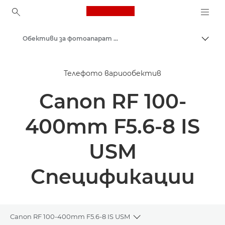
Canon Logo, back to ho
Обективи за фотоапарат Canon
Прев
Canon
Телефото вариообектив
Canon RF 100-
400mm F5.6-8 IS
USM
Спецификации
Canon RF 100-400mm F5.6-8 IS USM
Toggle breadcrumbs