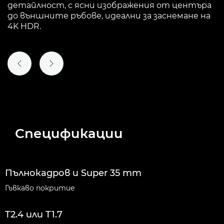
детайлност, с ясни изображения от центъра
до външните ръбове, идеални за заснемане на
4K HDR.
ПРЕДИШЕН СЛАЙД
СЛЕДВАЩ СЛАЙД
Спецификации
Пълнокадров и Super 35 mm
Гъвкаво покритие
T2.4 или T1.7