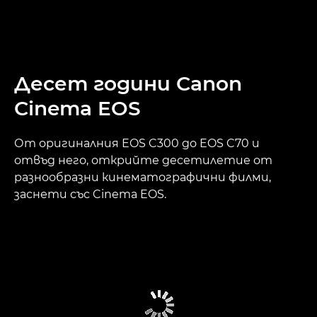
Десет години Canon
Cinema EOS
От оригиналния EOS C300 до EOS C70 и
отвъд него, открийте десетилетие от
разнообразни кинематографични филми,
заснети със Cinema EOS.