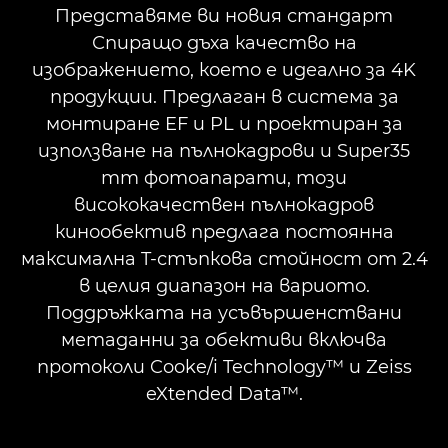
Представяме ви новия стандарт
ДИАПАЗОН НА FLEX ZOOM
Спиращо дъха качество на
изображението, което е идеално за 4K
продукции. Предлаган в система за
монтиране EF и PL и проектиран за
използване на пълнокадрови и Super35
mm фотоапарати, този
висококачествен пълнокадров
кинообектив предлага постоянна
максимална T-стъпкова стойност от 2.4
в целия диапазон на вариото.
Поддръжката на усъвършенствани
метаданни за обективи включва
протоколи Cooke/i Technology™ и Zeiss
eXtended Data™.