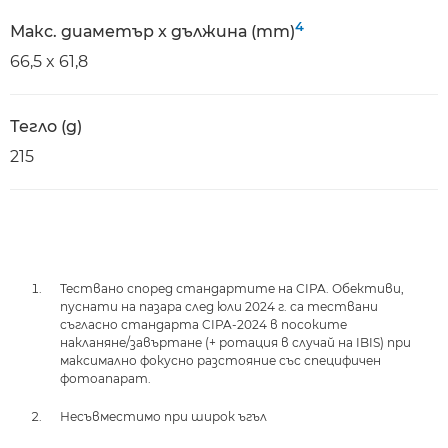
4
Макс. диаметър x дължина (mm)
66,5 x 61,8
Тегло (g)
215
Тествано според стандартите на CIPA. Обективи,
пуснати на пазара след юли 2024 г. са тествани
съгласно стандарта CIPA-2024 в посоките
накланяне/завъртане (+ ротация в случай на IBIS) при
максимално фокусно разстояние със специфичен
фотоапарат.
Несъвместимо при широк ъгъл