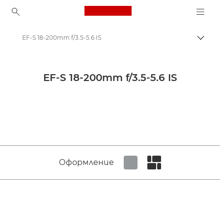
Canon Logo, back to ho
EF-S 18-200mm f/3.5-5.6 IS
Прев
Canon
Обективи за фотоапарат Canon
EF-S 18-200mm f/3.5-5.6 IS
Canon EF-S 18-200mm f/3.5-5.6 IS - Обективи – обективи за фотоапарати
Оформление
Set tiled view
Set masonry view