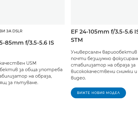
EF 24-105mm f/3.5-5.6 I
ВИ ЗА DSLR
STM
15-85mm f/3.5-5.6 IS
Универсален вариообектив
почти безшумно фокусиран
качествен USM
стабилизатор на образа за
бектив за обща употреба
висококачествени снимки и
абилизатор на образа,
видео.
ящ за пътуване.
ВИЖТЕ НОВИЯ МОДЕЛ