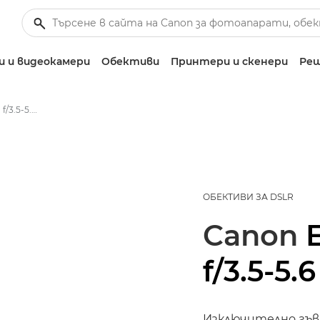
 и видеокамери
Обективи
Принтери и скенери
Реш
Canon EF-S 18-135mm f/3.5-5.6 IS USM - Обективи – обективи за фотоапарати
ОБЕКТИВИ ЗА DSLR
Canon
f/3.5-5.
Изключително гъв