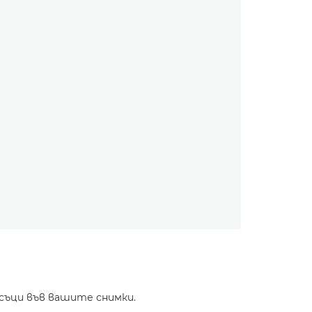
АКСЕСОАР ЗА
Мек калъф
съци във вашите снимки.
Protective sof