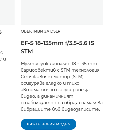
S
ОБЕКТИВИ ЗА DSLR
EF-S 18-135mm f/3.5-5.6 IS
STM
 с
е и
Мултифункционален 18 - 135 mm
вариообектив с STM технология.
Стъпковият мотор (STM)
осигурява гладко и тихо
автоматично фокусиране за
видео, а динамичният
стабилизатор на образа намалява
вибрациите във видеозаписите.
ВИЖТЕ НОВИЯ МОДЕЛ