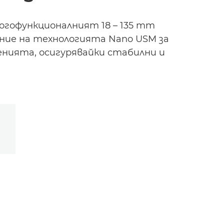
огофункционалният 18 – 135 mm
ние на технологията Nano USM за
енията, осигурявайки стабилни и