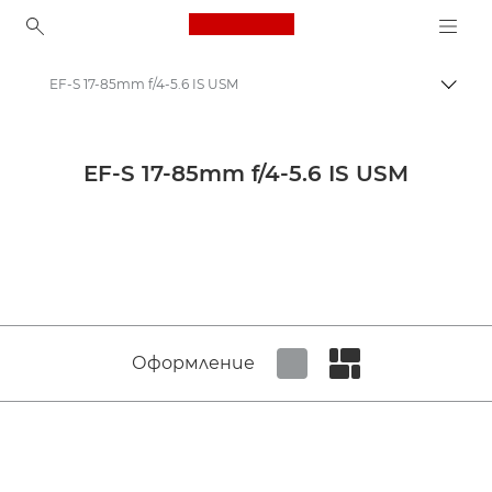
Canon Logo, back to ho
EF-S 17-85mm f/4-5.6 IS USM
Прев
Canon
Обективи за фотоапарат Canon
EF-S 17-85mm f/4-5.6 IS USM
Canon EF-S 17-85mm f/4-5.6 IS USM - Lenses - Camera & Photo lenses
Оформление
Set tiled view
Set masonry view