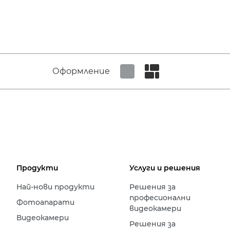
Оформление
Set tiled view
Set masonry view
Продукти
Услуги и решения
Най-нови продукти
Решения за
професионални
Фотоапарати
видеокамери
Видеокамери
Решения за