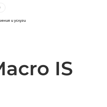
ения и услуги
acro IS