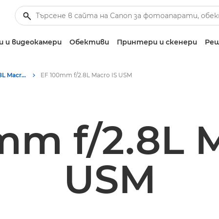
 и видеокамери
Обективи
Принтери и скенери
Реш
Canon EF 100mm f/2.8L Macro IS USM - Обективи – обективи за фотоапарати
EF 100mm f/2.8L Macro IS USM
mm f/2.8L M
USM