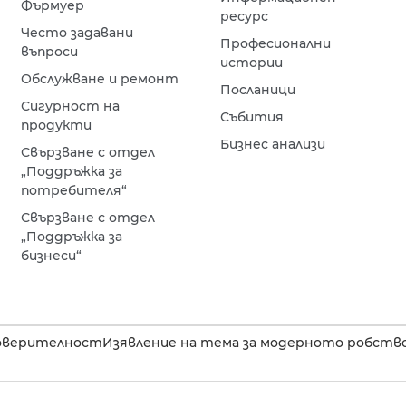
Фърмуер
ресурс
Често задавани
Професионални
въпроси
истории
Обслужване и ремонт
Посланици
Сигурност на
Събития
продукти
Бизнес анализи
Свързване с отдел
„Поддръжка за
потребителя“
Свързване с отдел
„Поддръжка за
бизнеси“
оверителност
Изявление на тема за модерното робство