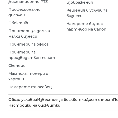
Дистанционни PTZ
изображения
Професионални
Решения и услуги за
дисплеи
бизнеси
Обективи
Намерете бизнес
партньор на Canon
Принтери за дома и
малки бизнеси
Принтери за офиса
Принтери за
производствен печат
Скенери
Мастила, тонери и
хартии
Намерете търговец
Общи условия
Известие за бисквитки
Достъпност
П
Настройки на бисквитки