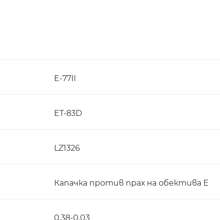
E-77II
ET-83D
LZ1326
Капачка против прах на обектива E
0,38-0,03