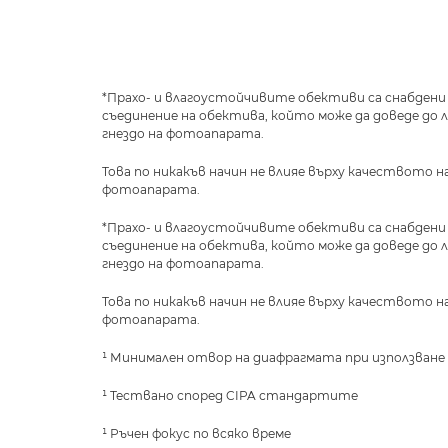
*Прахо- и влагоустойчивите обективи са снабден
съединение на обектива, който може да доведе д
гнездо на фотоапарата.
Това по никакъв начин не влияе върху качеството 
фотоапарата.
*Прахо- и влагоустойчивите обективи са снабден
съединение на обектива, който може да доведе д
гнездо на фотоапарата.
Това по никакъв начин не влияе върху качеството 
фотоапарата.
¹ Минимален отвор на диафрагмата при използване 
¹ Тествано според CIPA стандартите
¹ Ръчен фокус по всяко време