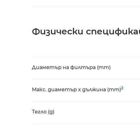
Физически специфика
Диаметър на филтъра (mm)
2
Макс. диаметър x дължина (mm)
Тегло (g)