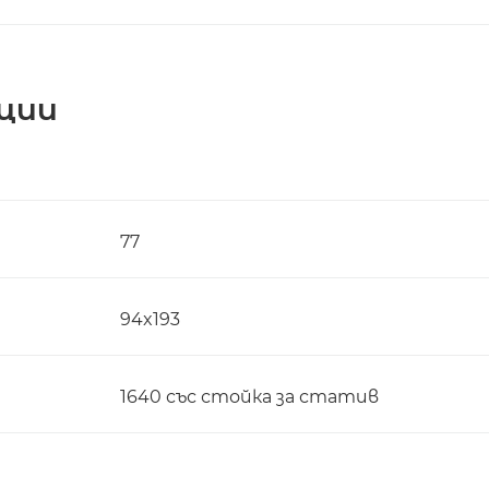
ции
77
94x193
1640 със стойка за статив