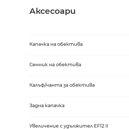
Аксесоари
Капачка на обектива
Сенник на обектива
Калъф/чанта за обектива
Задна капачка
Увеличение с удължител EF12 II