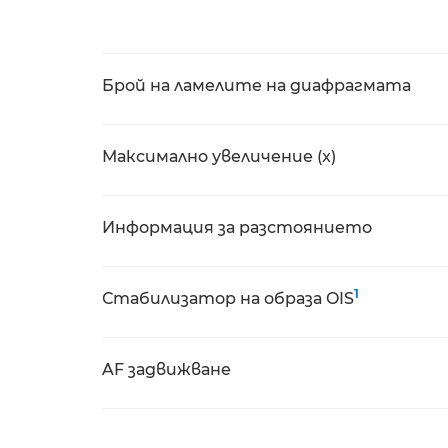
Брой на ламелите на диафрагмата
Максимално увеличение (x)
Информация за разстоянието
1
Стабилизатор на образа OIS
AF задвижване