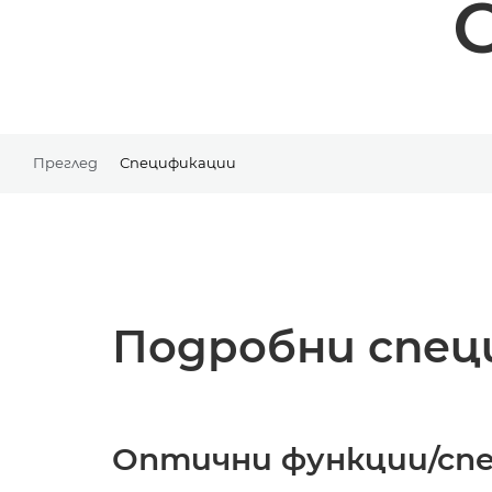
Преглед
Спецификации
Подробни спец
Оптични функции/сп