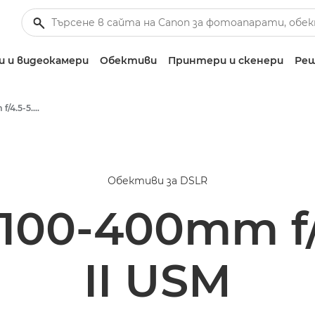
 и видеокамери
Обективи
Принтери и скенери
Реш
Canon EF 100-400mm f/4.5-5.6L IS II USM - Lenses - Camera & Photo lenses
Обективи за DSLR
100-400mm f/4
II USM