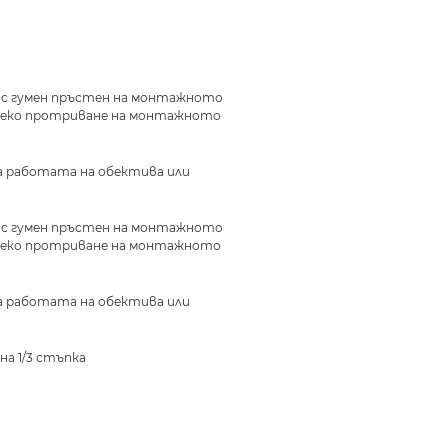
и с гумен пръстен на монтажното
о леко протриване на монтажното
на работата на обектива или
и с гумен пръстен на монтажното
о леко протриване на монтажното
на работата на обектива или
на 1/3 стъпка