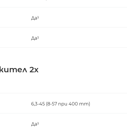
Да¹
Да¹
жител 2x
6,3-45 (8-57 при 400 mm)
Да¹