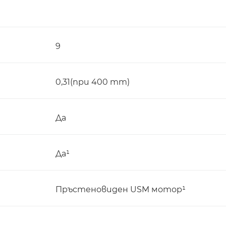
9
0,31(при 400 mm)
Да
Да¹
Пръстеновиден USM мотор¹