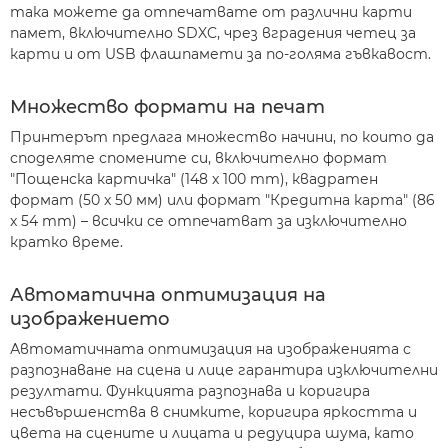
така можете да отпечатвате от различни карти
памет, включително SDXC, чрез вградения четец за
карти и от USB флашпамети за по-голяма гъвкавост.
Множество формати на печат
Принтерът предлага множество начини, по които да
споделяте спомените си, включително формат
"Пощенска картичка" (148 x 100 mm), квадратен
формат (50 x 50 мм) или формат "Кредитна карта" (86
x 54 mm) – всички се отпечатват за изключително
кратко време.
Автоматична оптимизация на
изображението
Автоматичната оптимизация на изображенията с
разпознаване на сцена и лице гарантира изключителни
резултати. Функцията разпознава и коригира
несъвършенства в снимките, коригира яркостта и
цвета на сцените и лицата и редуцира шума, като