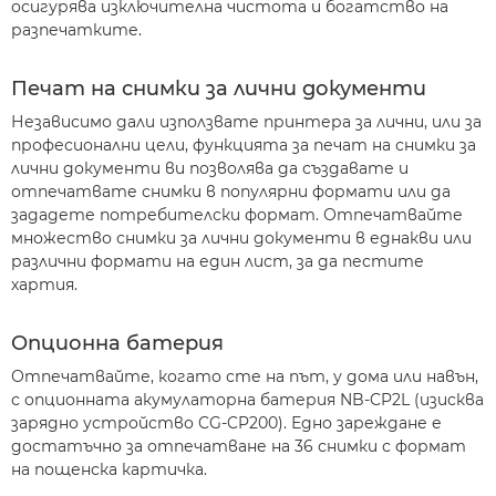
осигурява изключителна чистота и богатство на
разпечатките.
Печат на снимки за лични документи
Независимо дали използвате принтера за лични, или за
професионални цели, функцията за печат на снимки за
лични документи ви позволява да създавате и
отпечатвате снимки в популярни формати или да
зададете потребителски формат. Отпечатвайте
множество снимки за лични документи в еднакви или
различни формати на един лист, за да пестите
хартия.
Опционна батерия
Отпечатвайте, когато сте на път, у дома или навън,
с опционната акумулаторна батерия NB-CP2L (изисква
зарядно устройство CG-CP200). Едно зареждане е
достатъчно за отпечатване на 36 снимки с формат
на пощенска картичка.