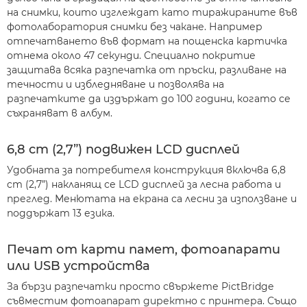
на снимки, които изглеждат като тиражираните във
фотолаборатория снимки без чакане. Например
отпечатването във формат на пощенска картичка
отнема около 47 секунди. Специално покритие
защитава всяка разпечатка от пръски, разливане на
течности и избледняване и позволява на
разпечатките да издържат до 100 години, когато се
съхраняват в албум.
6,8 cm (2,7”) подвижен LCD дисплей
Удобната за потребителя конструкция включва 6,8
cm (2,7”) накланящ се LCD дисплей за лесна работа и
преглед. Менютата на екрана са лесни за използване и
поддържат 13 езика.
Печат от карти памет, фотоапарати
или USB устройства
За бързи разпечатки просто свържете PictBridge
съвместим фотоапарат директно с принтера. Също