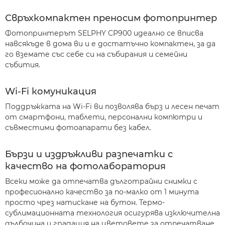
Свръхкомпактен преносим фотопринтер
Фотопринтерът SELPHY CP900 идеално се вписва
навсякъде в дома ви и е достатъчно компактен, за да
го вземате със себе си на събирания и семейни
събития.
Wi-Fi комуникация
Поддръжката на Wi-Fi ви позволява бърз и лесен печат
от смартфони, таблети, персонални компютри и
съвместими фотоапарати без кабел.
Бързи и издръжливи разпечатки с
качество на фотолаборатория
Всеки може да отпечатва дълготрайни снимки с
професионално качество за по-малко от 1 минута
просто чрез натискане на бутон. Термо-
сублимационната технология осигурява изключителна
дълбочина и градация на цветовете за отпечатване