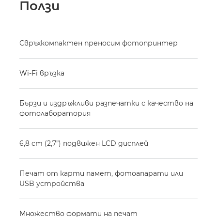
Ползи
Свръхкомпактен преносим фотопринтер
Wi-Fi връзка
Бързи и издръжливи разпечатки с качество на
фотолаборатория
6,8 cm (2,7”) подвижен LCD дисплей
Печат от карти памет, фотоапарати или
USB устройства
Множество формати на печат