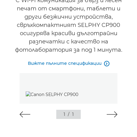
С Wi-Fi комуникация за бърз и лесен
печат от смартфони, таблети и
други безжични устройства,
свръхкомпактният SELPHY CP900
осигурява красиви дълготрайни
разпечатки с качество на
фотолаборатория за под 1 минута.
Вижте пълните спецификации

1
/
1