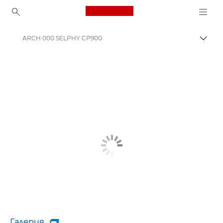
Canon Logo, back to ho
ARCH 000 SELPHY CP900
Прев
Canon
Галерия
