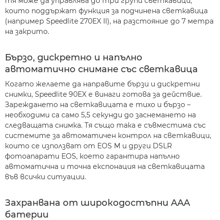
тя може да управлява до три групи светкавици,
които поддържат функция за подчинена светкавица
(например Speedlite 270EX II), на разстояние до 7 метра
на закрито.
Бързо, дискретно и напълно
автоматично снимане със светкавица
Когато желаете да направите бързи и дискретни
снимки, Speedlite 90EX е винаги готова за действие.
Зареждането на светкавицата е тихо и бързо –
необходими са само 5,5 секунди до заснемането на
следващата снимка. Тя също така е съвместима със
системите за автоматичен контрол на светкавици,
които се използват от EOS M и други DSLR
фотоапарати EOS, което гарантира напълно
автоматична и точна експонация на светкавицата
във всички ситуации.
Захранвана от широкодостъпни AAA
батерии