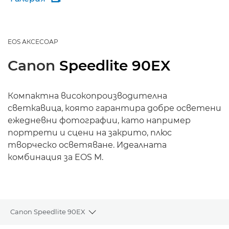
EOS АКСЕСОАР
Canon
Speedlite 90EX
Компактна високопроизводителна
светкавица, която гарантира добре осветени
ежедневни фотографии, като например
портрети и сцени на закрито, плюс
творческо осветяване. Идеалната
комбинация за EOS M.
Canon Speedlite 90EX
Toggle breadcrumbs