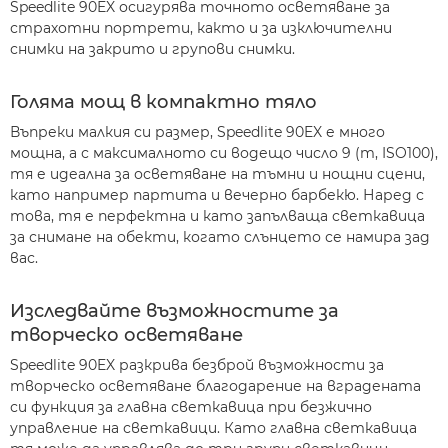
Speedlite 90EX осигурява точното осветяване за
страхотни портрети, както и за изключителни
снимки на закрито и групови снимки.
Голяма мощ в компактно тяло
Въпреки малкия си размер, Speedlite 90EX е много
мощна, а с максималното си водещо число 9 (m, ISO100),
тя е идеална за осветяване на тъмни и нощни сцени,
като например партита и вечерно барбекю. Наред с
това, тя е перфектна и като запълваща светкавица
за снимане на обекти, когато слънцето се намира зад
вас.
Изследвайте възможностите за
творческо осветяване
Speedlite 90EX разкрива безброй възможности за
творческо осветяване благодарение на вградената
си функция за главна светкавица при безжично
управление на светкавици. Като главна светкавица