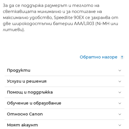
За да се поддържа размерът и теглото на
светкавицата минимално и за постигане на
максимално удобство, Speedlite 90EX се захранва от
две широкодостъпни батерии AAA/LR03 (Ni-MH или
литиеви).
Обратно нагоре
Продукти
Услуги и решения
Помощ и поддръжка
Обучение и образование
Относно Canon
Моят акаунт