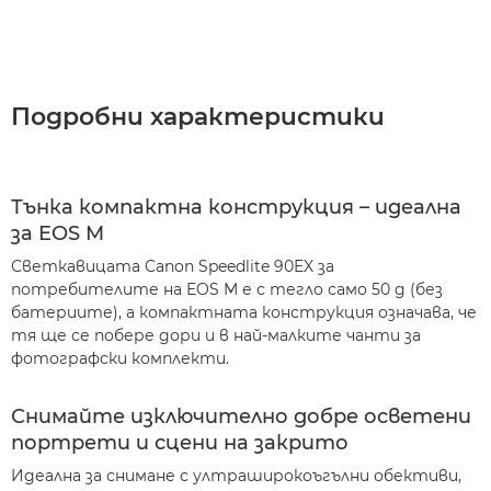
Подробни характеристики
Тънка компактна конструкция – идеална
за EOS M
Светкавицата Canon Speedlite 90EX за
потребителите на EOS M е с тегло само 50 g (без
батериите), а компактната конструкция означава, че
тя ще се побере дори и в най-малките чанти за
фотографски комплекти.
Снимайте изключително добре осветени
портрети и сцени на закрито
Идеална за снимане с ултраширокоъгълни обективи,