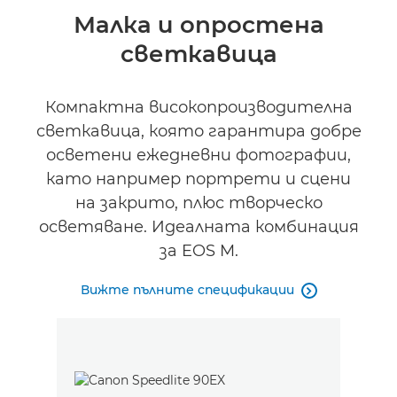
Преглед
Малка и опростена
светкавица
Спецификации
Компактна високопроизводителна
светкавица, която гарантира добре
осветени ежедневни фотографии,
като например портрети и сцени
на закрито, плюс творческо
осветяване. Идеалната комбинация
за EOS M.
Вижте пълните спецификации
