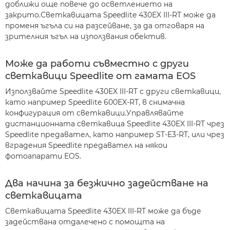
доближи още повече до осветлението на
закрито.Светкавицата Speedlite 430EX III-RT може да
променя ъгъла си на разсейване, за да отговаря на
зрителния ъгъл на използвания обектив.
Може да работи съвместно с други
светкавици Speedlite от гамата EOS
Използвайте Speedlite 430EX III-RT с други светкавици,
като например Speedlite 600EX-RT, в снимачна
конфигурация от светкавици.Управлявайте
дистанционната светкавица Speedlite 430EX III-RT чрез
Speedlite предавател, като например ST-E3-RT, или чрез
вградения Speedlite предавател на някои
фотоапарати EOS.
Два начина за безжично задействане на
светкавицата
Светкавицата Speedlite 430EX III-RT може да бъде
задействана отдалечено с помощта на