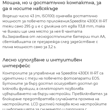
Мощна, но и достатъчно компактна, за
да я носите навсякъде
Водещо число 43 (m, ISO100) означава достатъчно
мощност за повечето приложения.Speedlite 430EX III-RT
тежи само 295 g и е с дължина от едва 113,8 mm, така
че винаги ще има място за нея в чантата
ви.Захранвана от леснодостъпните батерии тип AA,
светкавицата се презарежда след задействане с
пълна мощност само за 3,2 s.
Лесно използване и интуитивен
интерфейс
Контролите за управление на Speedlite 430EX III-RT са
идентични с тези на повечето фотоапарати EOS.
Бутоните за бърз достъп осигуряват достъп до
ключови функции, а селекторът позволява
извършването на бързи настройки. Превключвател за
блокиране предотвратява случайната промяна на
настройките. LCD дисплей показва ясно настройките
и информацията за снимането и разполага с