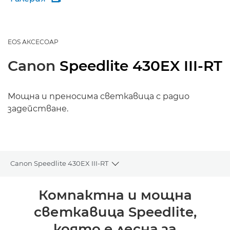
EOS АКСЕСОАР
Canon
Speedlite 430EX III-RT
Мощна и преносима светкавица с радио
задействане.
Canon Speedlite 430EX III-RT
Toggle breadcrumbs
Преглед
Компактна и мощна
светкавица Speedlite,
Спецификации
която е лесна за