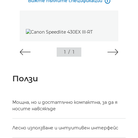
Вижте пълните спецификации

1
/
1
Ползи
Мощна, но и достатъчно компактна, за да я
носите навсякъде
Лесно използване и интуитивен интерфейс