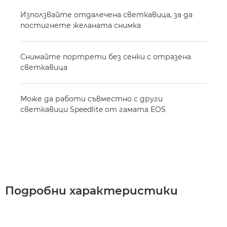
Използвайте отдалечена светкавица, за да
постигнете желаната снимка
Снимайте портрети без сенки с отразена
светкавица
Може да работи съвместно с други
светкавици Speedlite от гамата EOS
Подробни характеристики