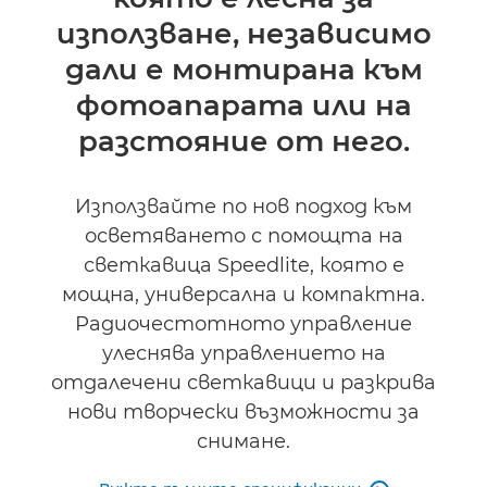
Поддръжка
използване, независимо
дали е монтирана към
фотоапарата или на
разстояние от него.
Използвайте по нов подход към
осветяването с помощта на
светкавица Speedlite, която е
мощна, универсална и компактна.
Радиочестотното управление
улеснява управлението на
отдалечени светкавици и разкрива
нови творчески възможности за
снимане.