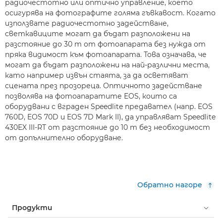
радиочестотно или оптично управление, което
осигурява на фотографите голяма гъвкавост. Когато
използвате радиочестотно задействане,
светкавиците могат да бъдат разположени на
разстояние до 30 m от фотоапарата без нужда от
пряка видимост към фотоапарата. Това означава, че
могат да бъдат разположени на най-различни места,
като например извън стаята, за да осветяват
сцената през прозореца. Оптичното задействане
позволява на фотоапаратите EOS, които са
оборудвани с вграден Speedlite предавател (напр. EOS
760D, EOS 70D и EOS 7D Mark II), да управляват Speedlite
430EX III-RT от разстояние до 10 m без необходимост
от допълнително оборудване.
Обратно нагоре
Продукти