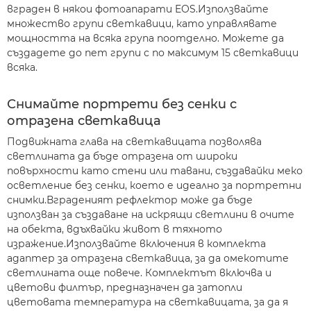
вграден в някои фотоапарати EOS.Използвайте
множество групи светкавици, като управлявате
мощността на всяка група поотделно. Можете да
създадете до пет групи с по максимум 15 светкавици
всяка.
Снимайте портрети без сенки с
отразена светкавица
Подвижната глава на светкавицата позволява
светлината да бъде отразена от широки
повърхности като стени или тавани, създавайки меко
осветление без сенки, което е идеално за портретни
снимки.Вграденият рефлектор може да бъде
използван за създаване на искрящи светлини в очите
на обекта, вдъхвайки живот в тяхното
изражение.Използвайте включения в комплекта
адаптер за отразена светкавица, за да омекотите
светлината още повече. Комплектът включва и
цветови филтър, предназначен да затопли
цветовата температура на светкавицата, за да я