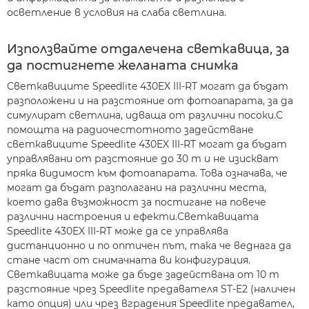
осветление в условия на слаба светлина.
Използвайте отдалечена светкавица, за
да постигнете желаната снимка
Светкавиците Speedlite 430EX III-RT могат да бъдат
разположени и на разстояние от фотоапарата, за да
симулират светлина, идваща от различни посоки.С
помощта на радиочестотното задействане
светкавиците Speedlite 430EX III-RT могат да бъдат
управлявани от разстояние до 30 m и не изискват
пряка видимост към фотоапарата. Това означава, че
могат да бъдат разполагани на различни места,
което дава възможност за постигане на повече
различни настроения и ефекти.Светкавицата
Speedlite 430EX III-RT може да се управлява
дистанционно и по оптичен път, така че веднага да
стане част от снимачната ви конфигурация.
Светкавицата може да бъде задействана от 10 m
разстояние чрез Speedlite предавателя ST-E2 (наличен
като опция) или чрез вградения Speedlite предавател,