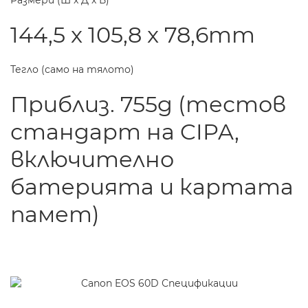
Размери (Ш x Д x В)
144,5 x 105,8 x 78,6mm
Тегло (само на тялото)
Приблиз. 755g (тестов
стандарт на CIPA,
включително
батерията и картата
памет)