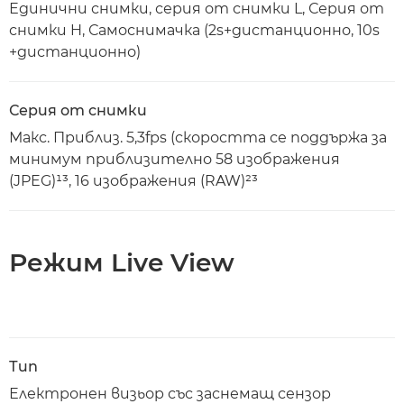
Единични снимки, серия от снимки L, Серия от
снимки H, Самоснимачка (2s+дистанционно, 10s
+дистанционно)
Серия от снимки
Макс. Приблиз. 5,3fps (скоростта се поддържа за
минимум приблизително 58 изображения
(JPEG)¹³, 16 изображения (RAW)²³
Режим Live View
Тип
Електронен визьор със заснемащ сензор