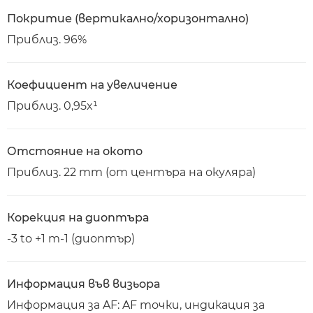
Покритие (вертикално/хоризонтално)
Приблиз. 96%
Коефициент на увеличение
Приблиз. 0,95x¹
Отстояние на окото
Приблиз. 22 mm (от центъра на окуляра)
Корекция на диоптъра
-3 to +1 m-1 (диоптър)
Информация във визьора
Информация за AF: AF точки, индикация за