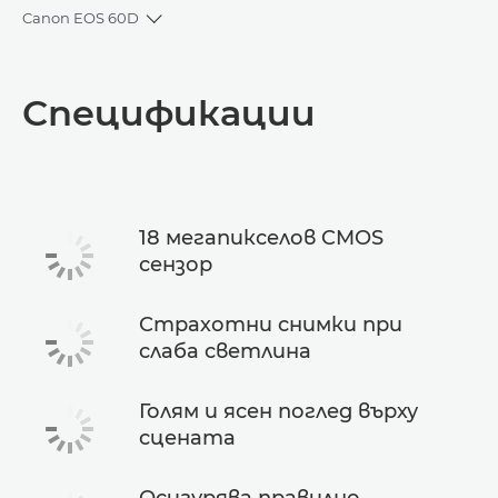
Canon EOS 60D
Toggle breadcrumbs
Преглед
Спецификации
Спецификации
18 мегапикселов CMOS
сензор
Страхотни снимки при
слаба светлина
Голям и ясен поглед върху
сцената