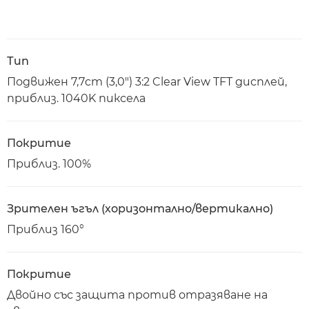
Тип
Подвижен 7,7cm (3,0") 3:2 Clear View TFT дисплей,
приблиз. 1040K пиксела
Покритие
Приблиз. 100%
Зрителен ъгъл (хоризонтално/вертикално)
Приблиз 160°
Покритие
Двойно със защита против отразяване на