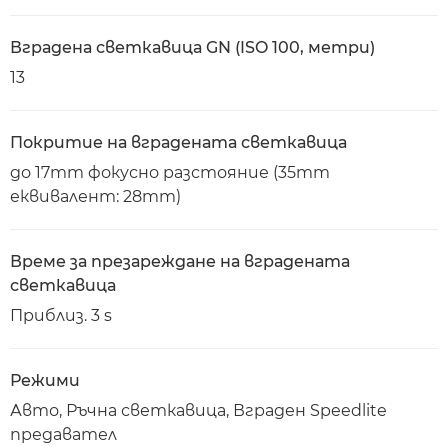
Вградена светкавица GN (ISO 100, метри)
13
Покритие на вградената светкавица
до 17mm фокусно разстояние (35mm
еквивалент: 28mm)
Време за презареждане на вградената
светкавица
Приблиз. 3 s
Режими
Авто, Ръчна светкавица, Вграден Speedlite
предавател