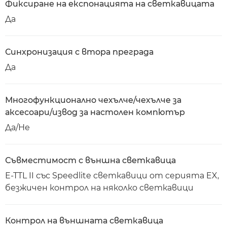
Фиксиране на експонацията на светкавицата
Да
Синхронизация с втора преграда
Да
Многофункционално чехълче/чехълче за
аксесоари/извод за настолен компютър
Да/Не
Съвместимост с външна светкавица
E-TTL II със Speedlite светкавици от серията EX,
безжичен контрол на няколко светкавици
Контрол на външната светкавица