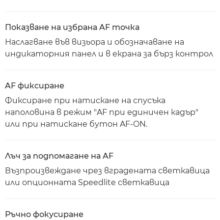
Показване на избрана AF точка
Наслагване във визьора и обозначаване на
индикаторния панел и в екрана за бърз контрол
AF фиксиране
Фиксиране при натискане на спусъка
наполовина в режим "AF при единичен кадър"
или при натискане бутон AF-ON.
Лъч за подпомагане на AF
Възпроизвеждане чрез вградената светкавица
или опционната Speedlite светкавица
Ръчно фокусиране