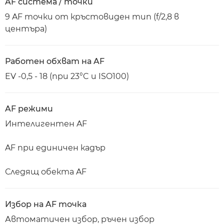
AF система / точки
9 AF точки от кръстовиден тип (f/2,8 в
центъра)
Работен обхват на AF
EV -0,5 - 18 (при 23°C и ISO100)
AF режими
Интелигентен AF
AF при единичен кадър
Следящ обекта AF
Избор на AF точка
Автоматичен избор, ръчен избор