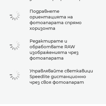
Подравнете
ориентацията на
фотоапарата спрямо
хоризонта
Редактирате и
обработвате RAW
изображенията чрез
фотоапарата
Управлявайте светкавици
Speedlite дистанционно
чрез своя фотоапарат