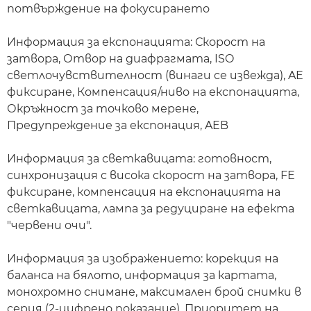
потвърждение на фокусирането
Информация за експонацията: Скорост на
затвора, Отвор на диафрагмата, ISO
светлочувствителност (винаги се извежда), AE
фиксиране, Компенсация/ниво на експонацията,
Окръжност за точково мерене,
Предупреждение за експонация, AEB
Информация за светкавицата: готовност,
синхронизация с висока скорост на затвора, FE
фиксиране, компенсация на експонацията на
светкавицата, лампа за редуциране на ефекта
"червени очи".
Информация за изображението: корекция на
баланса на бялото, информация за картата,
монохромно снимане, максимален брой снимки в
серия (2-цифрено показание), Приоритет на