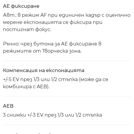
AE фиксиране
Авт.: в режим AF при единичен кадър с оценъчно
мерене експонацията се фиксира при
постигнат фокус.
Ръчно: чрез бутона за АЕ фиксиране в
режимите от Творческа зона.
Компенсация на експонацията
+/-5 EV през 1/3 или 1/2 стъпка (може да се
комбинира с AEB).
AEB
3 снимки +/-3 EV през 1/3 или 1/2 стъпка