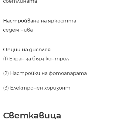
светлината
Настройване на яркостта
седем нива
Опции на дисплея
(1) Екран за бърз контрол
(2) Настройки на фотоапарата
(3) Електронен хоризонт
Светкавица