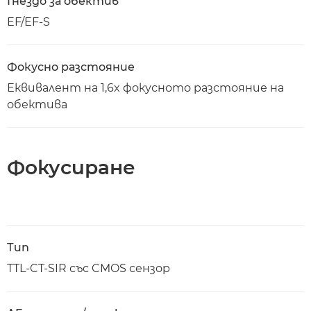
Гнездо за обектив
EF/EF-S
Фокусно разстояние
Еквивалент на 1,6x фокусното разстояние на
обектива
Фокусиране
Тип
TTL-CT-SIR със CMOS сензор