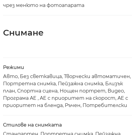
чрез менюто на фотоапарата
Снимане
Режими
Авто, Без светкавица, Творчески автоматичен,
Портретна снимка, Пейзажна снимка, Близък
план, Спортна сцена, Нощен портрет, Видео,
Програма AE , AE с приоритет на скорост, AE с
приоритет на бленда, Ръчен, Потребителски
Стилове на снимката
Стандартен, Портретна снимка, Пейзажна