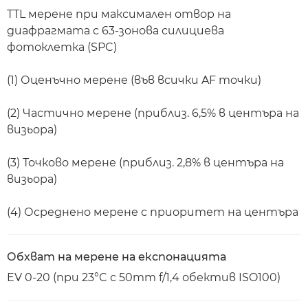
TTL мерене при максимален отвор на
диафрагмата с 63-зонова силициева
фотоклетка (SPC)
(1) Оценъчно мерене (във всички AF точки)
(2) Частично мерене (приблиз. 6,5% в центъра на
визьора)
(3) Точково мерене (приблиз. 2,8% в центъра на
визьора)
(4) Осреднено мерене с приоритет на центъра
Обхват на мерене на експонацията
EV 0-20 (при 23°C с 50mm f/1,4 обектив ISO100)