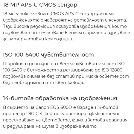
18 MP APS-C CMOS сензор
18-мегапикселовият CMOS APS-C сензор заснема
изображенията с невероятна детайлност и яснота.
Тази висока резолюция осигурява изображения, които
позволяват отпечатване в голям формат и изрязване
за алтернативни композиции.
ISO 100-6400 чувствителност
Широкият диапазон на светлочувствителност ISO
100-6400 с възможност за разширяване до ISO 12800
позволява снимане без статив при ниска осветеност
без необходимост от светкавица.
14-битова обработка на изображения
В сърцето на Canon EOS 600D е вграден 14-битов
процесор DIGIC 4, който гарантира изключително
пресъздаване на цветовете, фина цветова градация
и редуциране на шума в изображението.