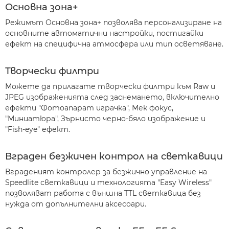
Основна зона+
Режимът Основна зона+ позволява персонализиране на
основните автоматични настройки, постигайки
ефект на специфична атмосфера или тип осветяване.
Творчески филтри
Можете да прилагате творчески филтри към Raw и
JPEG изображенията след заснемането, включително
ефекти "Фотоапарат играчка", Мек фокус,
"Миниатюра", Зърнисто черно-бяло изображение и
"Fish-eye" ефект.
Вграден безжичен контрол на светкавици
Вграденият контролер за безжично управление на
Speedlite светкавици и технологията "Easy Wireless"
позволяват работа с външна TTL светкавица без
нужда от допълнителни аксесоари.