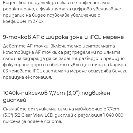
видео, което изглежда сякаш e професионално
редактирано, а функцията за цифрово увеличаване
при запис на видео позволява увеличение с
коефициент 3-10x.
9-точков AF с широка зона и iFCL мерене
Деветте AF точки, включително централната
кръстовидна AF точка, са разпределени по цялата
площ на кадъра, за да се гарантира бързо и прецизно
фокусиране дори на обекти извън центъра на кадъра.
63-зоновата iFCL система за мерене осигурява винаги
прецизна експонация.
1040k-пикселов 7,7cm (3,0”) подвижен
дисплей
Снимайте от уникални ъгли на наблюдение с 7,7cm
(3,0”) 3:2 Clear View LCD дисплей с резолюция 1 040 000
пиксела за повече яснота.