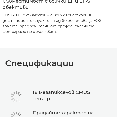
Съвместимост с всички EF и EF-S
обективи
EOS 600D е съвместим с всички светкавици,
дистанционни спусъци и над 60 обектива за EOS
гамата, предпочитани от професионалните
фотографи по целия свят.
Спецификации
18 мегапикселов CMOS
сензор
Придайте характер на