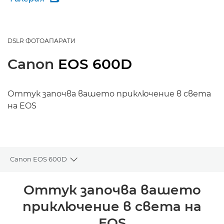
DSLR ФОТОАПАРАТИ
Canon
EOS 600D
Оттук започва вашето приключение в света
на EOS
Canon EOS 600D
Toggle breadcrumbs
Преглед
Оттук започва вашето
приключение в света на
Спецификации
EOS