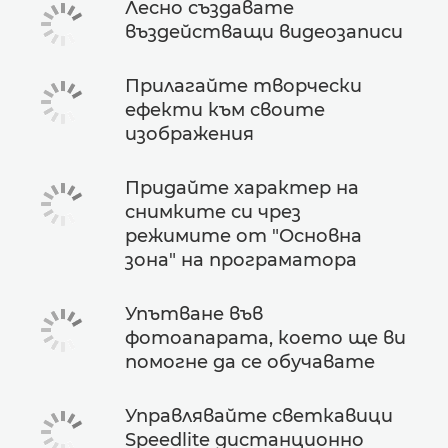
Лесно създавате
въздействащи видеозаписи
Прилагайте творчески
ефекти към своите
изображения
Придайте характер на
снимките си чрез
режимите от "Основна
зона" на програматора
Упътване във
фотоапарата, което ще ви
помогне да се обучавате
Управлявайте светкавици
Speedlite дистанционно