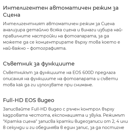
Интелигентен автоматичен режим за
Сцена
Интелигентният автоматичен режим за Сцена
анализира детайлно всяка сцена и винаги избира най-
правилните настройки на фотоапарата, за да
можете да се концентрирате върху това което е
най-важно – фотографията.
Съветник за функциите
Съветникът за функциите на EOS 600D предлага
описания на функциите на фотоапарата и съвети
това как да ги използвате при снимане.
Full-HD EOS видео
Записвайте Full-HD видео с ръчен контрол върху
кадровата честота, експонацията и звука. Режимът
"Кратка сцена" записва кратки видеозаписи от 2, 4 или
8 секунди и ги обединява в един запис, за да постигне