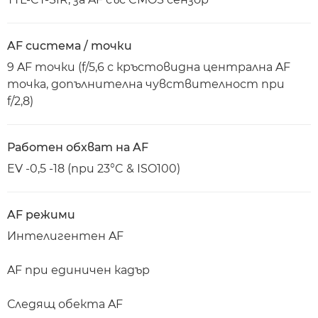
AF система / точки
9 AF точки (f/5,6 с кръстовидна централна AF
точка, допълнителна чувствителност при
f/2,8)
Работен обхват на AF
EV -0,5 -18 (при 23°C & ISO100)
AF режими
Интелигентен AF
AF при единичен кадър
Следящ обекта AF