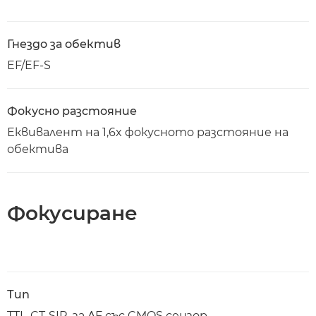
Гнездо за обектив
EF/EF-S
Фокусно разстояние
Еквивалент на 1,6x фокусното разстояние на
обектива
Фокусиране
Тип
TTL-CT-SIR, за AF със CMOS сензор