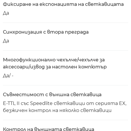
Фиксиране на експонацията на светкавицата
Да
Синхронизация с втора преграда
Да
Многофункционално чехълче/чехълче за
аксесоари/извод за настолен компютър
Да/ -
Съвместимост с външна светкавица
E-TTL II със Speedlite светкавици от серията EX,
безжичен контрол на няколко светкавици
Контрол на външната светкавица