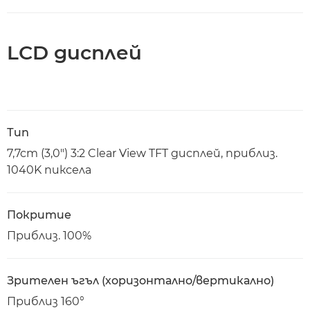
LCD дисплей
Тип
7,7cm (3,0") 3:2 Clear View TFT дисплей, приблиз.
1040K пиксела
Покритие
Приблиз. 100%
Зрителен ъгъл (хоризонтално/вертикално)
Приблиз 160°