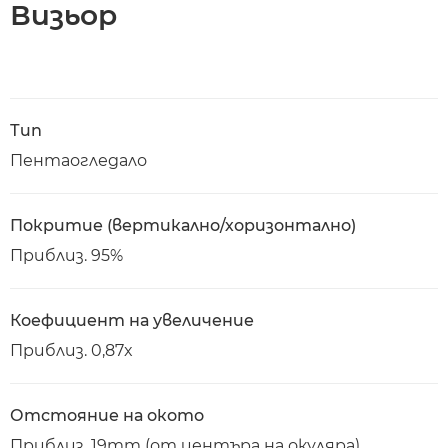
Визьор
Тип
Пентаогледало
Покритие (вертикално/хоризонтално)
Приблиз. 95%
Коефициент на увеличение
Приблиз. 0,87x
Отстояние на окото
Приблиз. 19mm (от центъра на окуляра)