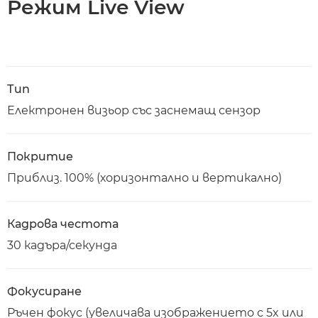
Режим Live View
Тип
Електронен визьор със заснемащ сензор
Покритие
Приблиз. 100% (хоризонтално и вертикално)
Кадрова честота
30 кадъра/секунда
Фокусиране
Ръчен фокус (увеличава изображението с 5x или