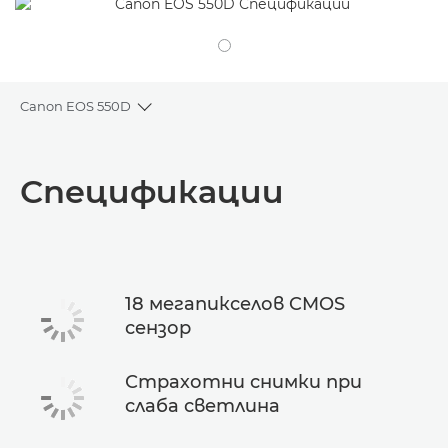
Canon EOS 550D
Toggle breadcrumbs
Преглед
Спецификации
Спецификации
18 мегапикселов CMOS
сензор
Страхотни снимки при
слаба светлина