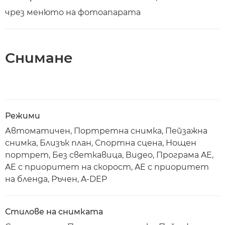
чрез менюто на фотоапарата
Снимане
Режими
Автоматичен, Портретна снимка, Пейзажна
снимка, Близък план, Спортна сцена, Нощен
портрет, Без светкавица, Видео, Програма AE,
AE с приоритет на скорост, AE с приоритет
на бленда, Ръчен, A-DEP
Стилове на снимката