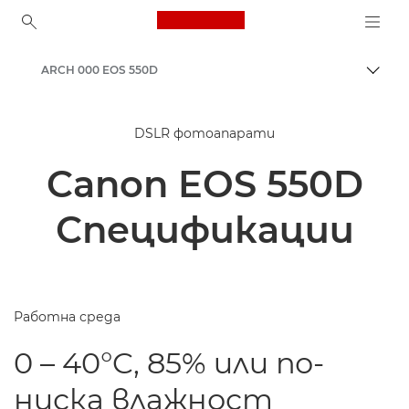
Canon Logo, back to ho
ARCH 000 EOS 550D
Прев
Canon
DSLR фотоапарати
Canon EOS 550D
Спецификации
Работна среда
0 – 40°C, 85% или по-
ниска влажност