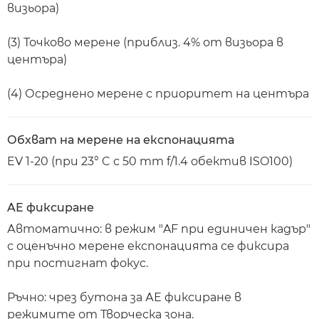
визьора)
(3) Точково мерене (приблиз. 4% от визьора в
центъра)
(4) Осреднено мерене с приоритет на центъра
Обхват на мерене на експонацията
EV 1-20 (при 23° C с 50 mm f/1.4 обектив ISO100)
AE фиксиране
Автоматично: в режим "AF при единичен кадър"
с оценъчно мерене експонацията се фиксира
при постигнат фокус.
Ръчно: чрез бутона за АЕ фиксиране в
режимите от Творческа зона.