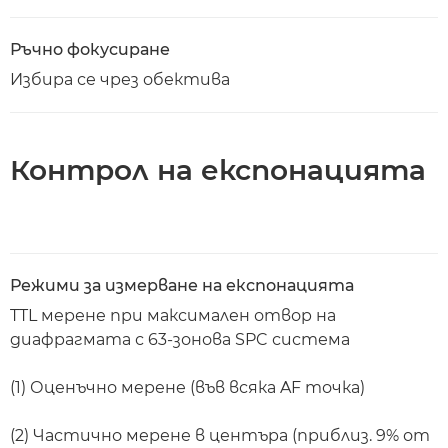
Ръчно фокусиране
Избира се чрез обектива
Контрол на експонацията
Режими за измерване на експонацията
TTL мерене при максимален отвор на
диафрагмата с 63-зонова SPC система
(1) Оценъчно мерене (във всяка AF точка)
(2) Частично мерене в центъра (приблиз. 9% от