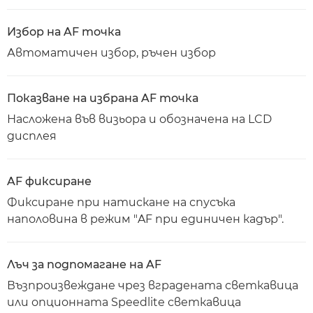
Избор на AF точка
Автоматичен избор, ръчен избор
Показване на избрана AF точка
Насложена във визьора и обозначена на LCD
дисплея
AF фиксиране
Фиксиране при натискане на спусъка
наполовина в режим "AF при единичен кадър".
Лъч за подпомагане на AF
Възпроизвеждане чрез вградената светкавица
или опционната Speedlite светкавица