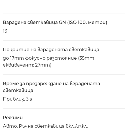
Вградена светкавица GN (ISO 100, метри)
13
Покритие на вградената светкавица
до 17mm фокусно разстояние (35mm
еквивалент: 27mm)
Време за презареждане на вградената
светкавица
Приблиз. 3 s
Режими
Авто, Ръчна светкавица вкл./изкл.