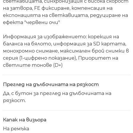
светкавицата, синхронизация с висока скорост
на затвора, FE фиксиране, компенсация на
експонацията на светкавицата, редуциране на
ефекта "червени очи"
Информация за изображението: корекция на
баланса на бялото, информация за SD картата,
монохромно снимане, максимален брой снимки в
серия (1-цифрено показание), Приоритет на
светлите тонове (D+)
Преглед на дълбочината на рязкост
Да, с бутон за преглед на дълбочината на
рязкост.
Капак на визьора
На ремъка