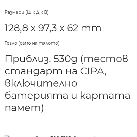
Размери (Ш x Д x В)
128,8 x 97,3 x 62 mm
Тегло (само на тялото)
Приблиз. 530g (тестов
стандарт на CIPA,
включително
батерията и картата
памет)