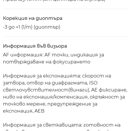
Корекция на диоптъра
-3 до +1 (1/m) (диоптър)
Информация във визьора
AF информация: AF точки, индикация за
потвърждаване на фокусирането
Информация за експонацията: скорост на
затвора, отвор на диафрагмата, ISO
светлочувствителност(винаги), AE фиксиране,
ниво на експонация/компенсация, окръжност за
точково мерене, предупреждение за
експонация, AEB
Информация за светкавицата: готовност на