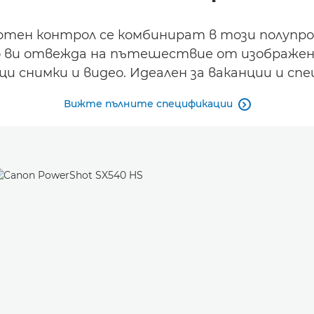
пертен контрол се комбинират в този полупр
о ви отвежда на пътешествие от изображени
 снимки и видео. Идеален за ваканции и спец
Вижте пълните спецификации
