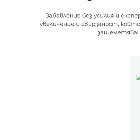
Забавление без усилия и екс
увеличение и свързаност, койт
зашеметяващи