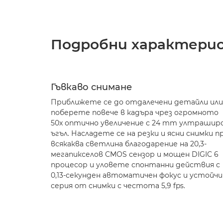
Подробни характери
Гъвкаво снимане
Приближете се до отдалечени детайли или
поберете повече в кадъра чрез огромното
50x оптично увеличение с 24 mm ултрашир
ъгъл. Насладете се на резки и ясни снимки п
всякаква светлина благодарение на 20,3-
мегапикселов CMOS сензор и мощен DIGIC 6
процесор и уловете спонтанни действия с
0,13-секунден автоматичен фокус и устойчи
серия от снимки с честота 5,9 fps.