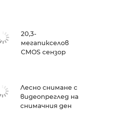
20,3-
мегапикселов
CMOS сензор
Лесно снимане с
видеопреглед на
снимачния ден