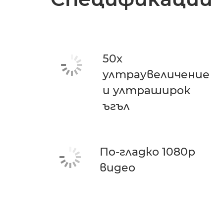
50x
ултраувеличение
и ултраширок
ъгъл
По-гладко 1080p
видео