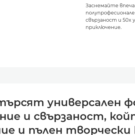
Заснемайте впеча
полупрофесионале
свързаност и 50x у
приключение.
 търсят универсален ф
ние и свързаност, ко
ние и пълен творчески