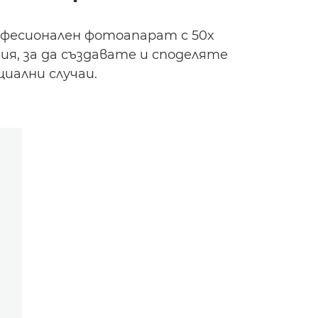
офесионален фотоапарат с 50x
я, за да създавате и споделяте
иални случаи.