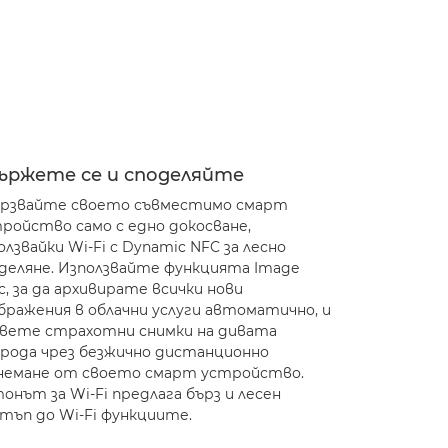
ържете се и споделяйте
рзвайте своето съвместимо смарт
ройство само с едно докосване,
олзвайки Wi-Fi с Dynamic NFC за лесно
деляне. Използвайте функцията Image
c, за да архивирате всички нови
бражения в облачни услуги автоматично, и
вете страхотни снимки на дивата
рода чрез безжично дистанционно
немане от своето смарт устройство.
онът за Wi-Fi предлага бърз и лесен
тъп до Wi-Fi функциите.