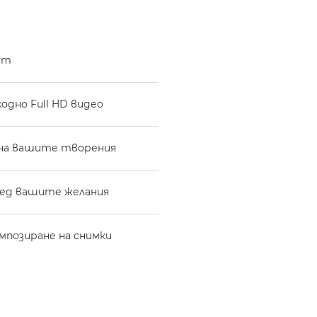
нт
одно Full HD видео
е на вашите творения
ред вашите желания
мпозиране на снимки