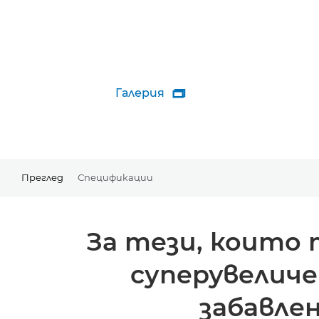
Галерия

Преглед
Спецификации
За тези, които
суперувеличе
забавле