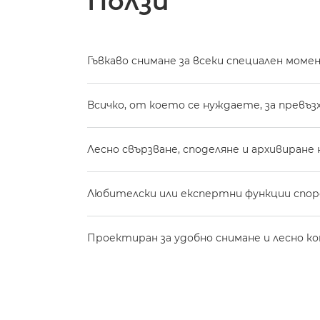
Ползи
Гъвкаво снимане за всеки специален моме
Всичко, от което се нуждаете, за превъзх
Лесно свързване, споделяне и архивиран
Любителски или експертни функции спо
Проектиран за удобно снимане и лесно ко