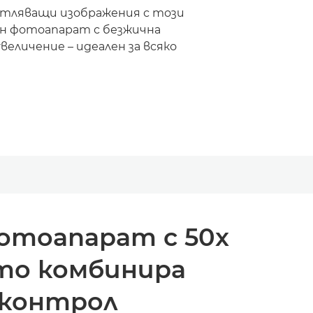
тляващи изображения с този
н фотоапарат с безжична
величение – идеален за всяко
отоапарат с 50x
йто комбинира
 контрол