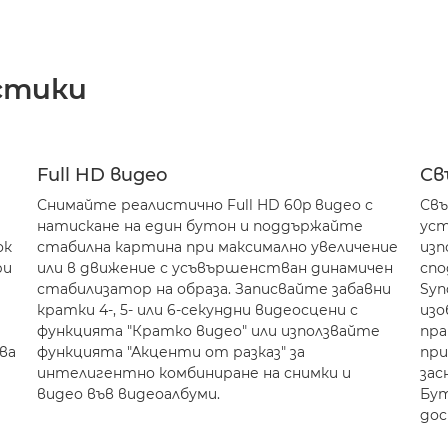
стики
Full HD видео
Св
Снимайте реалистично Full HD 60p видео с
Свъ
натискане на един бутон и поддържайте
уст
ок
стабилна картина при максимално увеличение
изп
ри
или в движение с усъвършенстван динамичен
спо
стабилизатор на образа. Записвайте забавни
Syn
кратки 4-, 5- или 6-секундни видеосцени с
изо
функцията "Кратко видео" или използвайте
пра
ва
функцията "Акценти от разказ" за
при
интелигентно комбиниране на снимки и
зас
видео във видеоалбуми.
Бут
дос