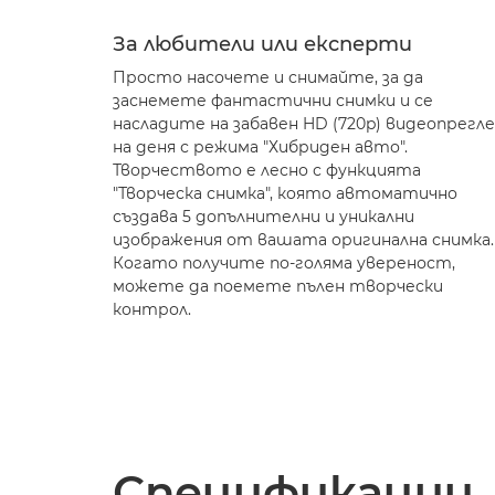
За любители или експерти
Просто насочете и снимайте, за да
заснемете фантастични снимки и се
насладите на забавен HD (720p) видеопрегл
на деня с режима "Хибриден авто".
Творчеството е лесно с функцията
"Творческа снимка", която автоматично
създава 5 допълнителни и уникални
изображения от вашата оригинална снимка.
Когато получите по-голяма увереност,
можете да поемете пълен творчески
контрол.
Спецификации