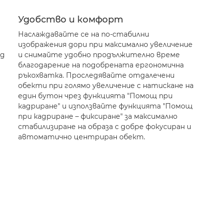
Удобство и комфорт
Наслаждавайте се на по-стабилни
изображения дори при максимално увеличение
ед
и снимайте удобно продължително време
благодарение на подобрената ергономична
ръкохватка. Проследявайте отдалечени
обекти при голямо увеличение с натискане на
един бутон чрез функцията "Помощ при
кадриране" и използвайте функцията "Помощ
при кадриране – фиксиране" за максимално
стабилизиране на образа с добре фокусиран и
автоматично центриран обект.